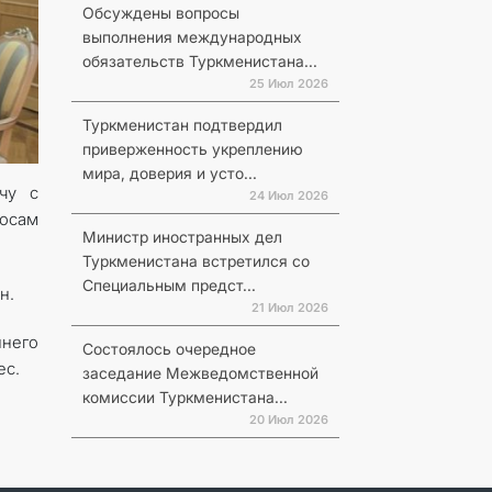
Обсуждены вопросы
выполнения международных
обязательств Туркменистана...
25 Июл 2026
Туркменистан подтвердил
приверженность укреплению
мира, доверия и усто...
чу с
24 Июл 2026
осам
Министр иностранных дел
Туркменистана встретился со
Специальным предст...
ан.
21 Июл 2026
него
Состоялось очередное
ес.
заседание Межведомственной
комиссии Туркменистана...
20 Июл 2026