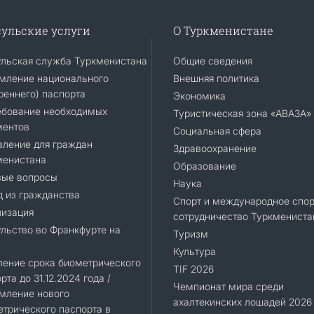
ульские услуги
О Туркменистане
ульская служба Туркменистана
Общие сведения
мление национального
Внешняя политика
реннего) паспорта
Экономика
ебование необходимых
Туристическая зона «АВАЗА»
ментов
Социальная сфера
вление для граждан
Здравоохранение
менистана
Образование
вые вопросы
Наука
 из гражданства
Спорт и международное спор
лизация
сотрудничество Туркмениста
льство во Франкфурте на
Туризм
Культура
ление срока биометрического
TIF 2026
рта до 31.12.2024 года /
Чемпионат мира среди
мление нового
ахалтекинских лошадей 2026
трического паспорта в