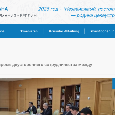
АНА
2026 год - "Независимый, постоя
— родина целеустр
РМАНИЯ - БЕРЛИН
Turkmenistan
Konsular Abteilung
ans
Investitionen i
STARTSEITE
AKTUELLES
росы двустороннего сотрудничества между
MFAA TURKMENISTANS
TURKMENISTAN
KONSULAR ABTEILUNG
INVESTITIONEN IN TURKMENISTAN