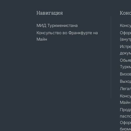
Навигация
Конс
МИД Туркменистана
Конс
Консульство во Франкфурте на
Офор
Майн
(внут
Истр
доку
Обья
Турк
Визо
Выход
Лега
Консу
Майн
Прод
паспо
Офор
биоме