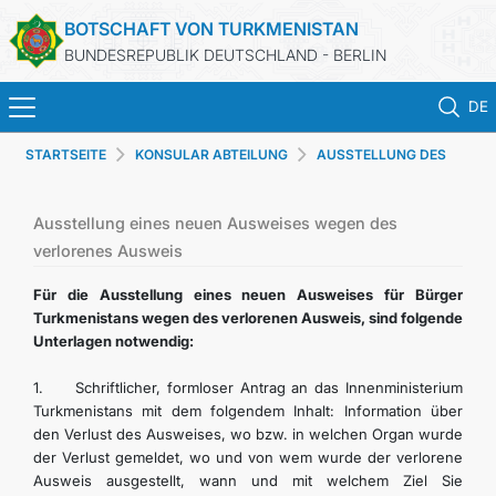
BOTSCHAFT VON TURKMENISTAN
BUNDESREPUBLIK DEUTSCHLAND - BERLIN
DE
STARTSEITE
KONSULAR ABTEILUNG
AUSSTELLUNG DES
STARTSEITE
NATIONAL AUSWEISES
AKTUELLES
Ausstellung eines neuen Ausweises wegen des
verlorenes Ausweis
MFAA TURKMENISTANS
Für die Ausstellung eines neuen Ausweises für Bürger
Turkmenistans wegen des verlorenen Ausweis, sind folgende
Unterlagen notwendig:
TURKMENISTAN
1. Schriftlicher, formloser Antrag an das Innenministerium
KONSULAR ABTEILUNG
Turkmenistans mit dem folgendem Inhalt: Information über
den Verlust des Ausweises, wo bzw. in welchen Organ wurde
der Verlust gemeldet, wo und von wem wurde der verlorene
INVESTITIONEN IN TURKMENISTAN
Ausweis ausgestellt, wann und mit welchem Ziel Sie