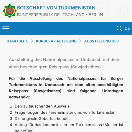
BOTSCHAFT VON TURKMENISTAN
BUNDESREPUBLIK DEUTSCHLAND - BERLIN
DE
STARTSEITE
KONSULAR ABTEILUNG
AUSSTELLUNG DES
STARTSEITE
NATIONAL AUSWEISES
AKTUELLES
Ausstellung des Nationalpasses in Umtausch mit dem
alten beschädigten Reisepass (Sowjetisches)
MFAA TURKMENISTANS
Für die Ausstellung des Nationalpasses für Bürger
Turkmenistans in Umtausch mit dem alten beschädigten
Reisepass (Sowjetisches) sind folgende Unterlagen
TURKMENISTAN
notwendig:
Den zu tauschenden Ausweis.
KONSULAR ABTEILUNG
Fragenbogen des Innenministeriums von Turkmenistan.
Die originale Geburtsurkunde.
INVESTITIONEN IN TURKMENISTAN
Antrag für das Innenministerium Turkmenistans (Muster ist
beigefügt).