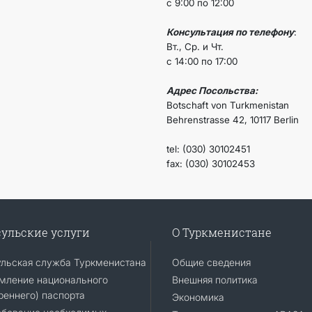
с 9:00 по 12:00
Консультация по телефону
:
Вт., Ср. и Чт.
с 14:00 по 17:00
Адрес Посольства:
Botschaft von Turkmenistan
Behrenstrasse 42, 10117 Berlin
tel: (030) 30102451
fax: (030) 30102453
ульские услуги
О Туркменистане
ульская служба Туркменистана
Общие сведения
мление национального
Внешняя политика
реннего) паспорта
Экономика