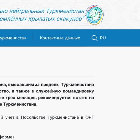
нно нейтральный Туркменистан
емлённых крылатых скакунов"
Туркменистан
Контактные данные
RU
на, выехавшим за пределы Туркменистана
ство, а также в служебную командировку
ее трёх месяцев, рекомендуется встать на
е Туркменистана​.
ий учет в Посольстве Туркменистана в ФРГ
 форме)