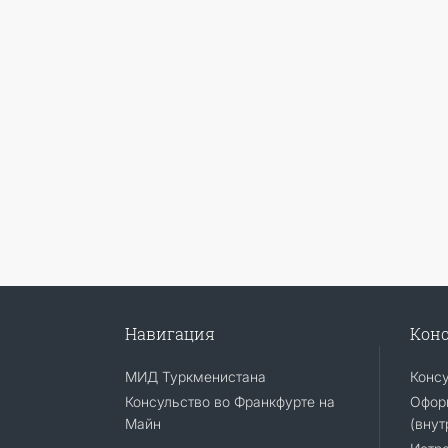
Навигация
Конс
МИД Туркменистана
Конс
Консульство во Франкфурте на
Офор
Майн
(внут