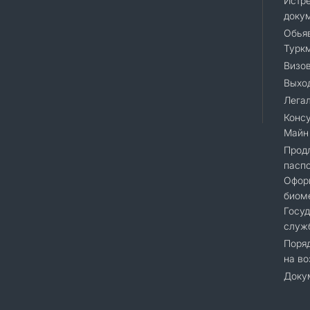
Истр
доку
Обья
Турк
Визо
Выход
Лега
Консу
Майн
Прод
паспо
Офор
биоме
Госу
служ
Поряд
на во
Доку