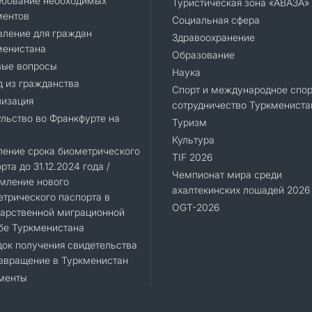
ебование необходимых
Туристическая зона «АВАЗА»
ментов
Социальная сфера
вление для граждан
Здравоохранение
менистана
Образование
вые вопросы
Наука
 из гражданства
Спорт и международное спор
лизация
сотрудничество Туркмениста
льство во Франкфурте на
Туризм
Культура
ление срока биометрического
TIF 2026
рта до 31.12.2024 года /
Чемпионат мира среди
мление нового
ахалтекинских лошадей 2026
трического паспорта в
OGT-2026
дарственной миграционной
бе Туркменистана
ок получения свидетельства
звращение в Туркменистан
менты