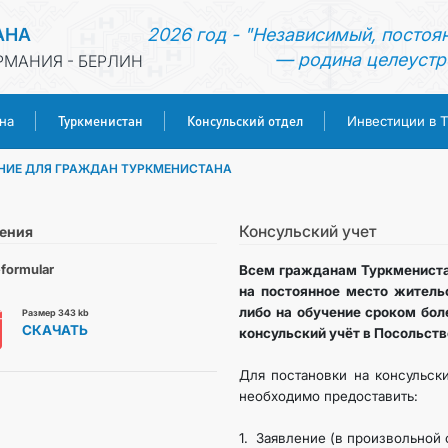
АНА
2026 год - "Независимый, постоя
— родина целеустр
РМАНИЯ - БЕРЛИН
Туркменистан
Консульский отдел
на
Инвестиции в 
НИЕ ДЛЯ ГРАЖДАН ТУРКМЕНИСТАНА
ГЛАВНАЯ
НОВОСТИ
Консульский учет
ения
formular
Всем гражданам Туркмениста
МИД ТУРКМЕНИСТАНА
на постоянное место житель
либо на обучение сроком бол
Размер 343 kb
СКАЧАТЬ
консульский учёт в Посольств
ТУРКМЕНИСТАН
Для постановки на консульск
КОНСУЛЬСКИЙ ОТДЕЛ
необходимо предоставить:
1. Заявление (в произвольной
ИНВЕСТИЦИИ В ТУРКМЕНИСТАН