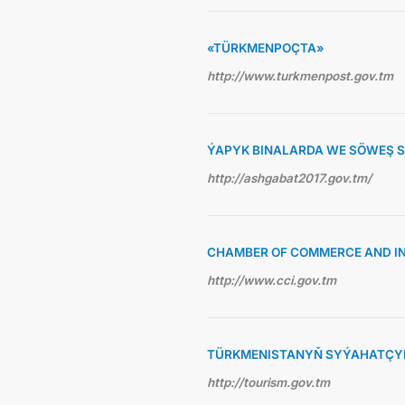
«TÜRKMENPOÇTA»
http://www.turkmenpost.gov.tm
ÝAPYK BINALARDA WE SÖWEŞ 
http://ashgabat2017.gov.tm/
CHAMBER OF COMMERCE AND I
http://www.cci.gov.tm
TÜRKMENISTANYŇ SYÝAHATÇYL
http://tourism.gov.tm