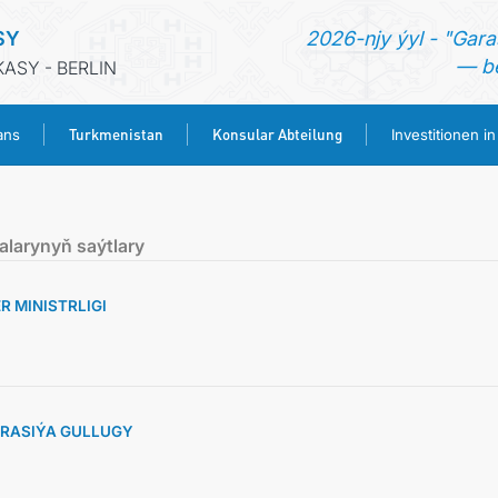
SY
2026-njy ýyl - "Gara
— be
ASY - BERLIN
Turkmenistan
Konsular Abteilung
ans
Investitionen i
STARTSEITE
alarynyň saýtlary
AKTUELLES
 MINISTRLIGI
MFAA TURKMENISTANS
TURKMENISTAN
RASIÝA GULLUGY
KONSULAR ABTEILUNG
INVESTITIONEN IN TURKMENISTAN