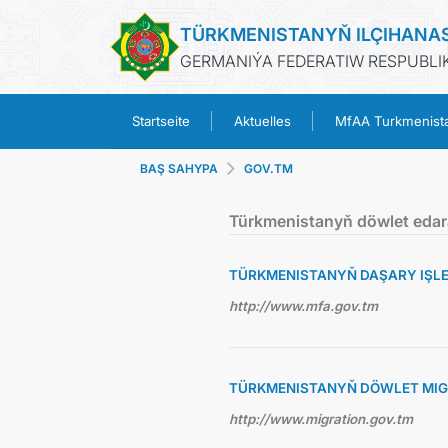
TÜRKMENISTANYŇ ILÇIHANA
GERMANIÝA FEDERATIW RESPUBLIK
Startseite
Aktuelles
MfAA Turkmenist
BAŞ SAHYPA
GOV.TM
Türkmenistanyň döwlet edar
TÜRKMENISTANYŇ DAŞARY IŞLER
http://www.mfa.gov.tm
TÜRKMENISTANYŇ DÖWLET MIG
http://www.migration.gov.tm