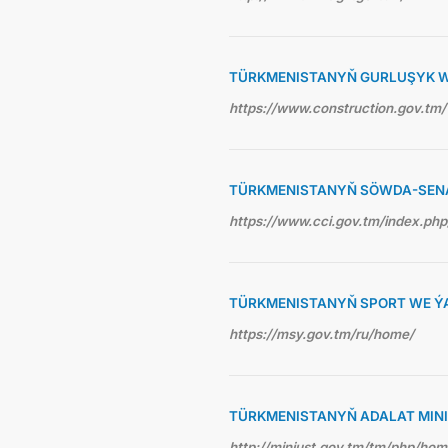
TÜRKMENISTANYŇ GURLUŞYK WE
https://www.construction.gov.tm/
TÜRKMENISTANYŇ SÖWDA-SEN
https://www.cci.gov.tm/index.php
TÜRKMENISTANYŇ SPORT WE ÝA
https://msy.gov.tm/ru/home/
TÜRKMENISTANYŇ ADALAT MINI
http://minjust.gov.tm/tm/php/ho