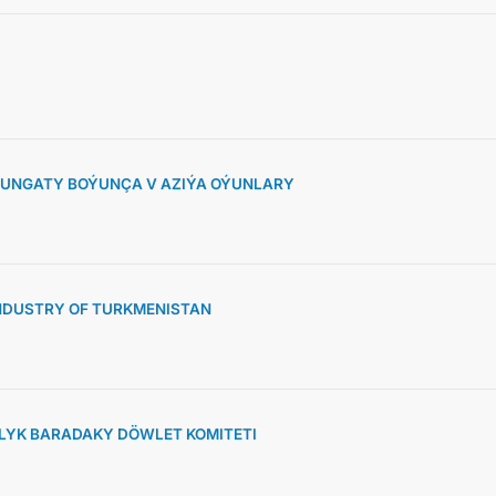
KONTAKT
SUNGATY BOÝUNÇA V AZIÝA OÝUNLARY
NDUSTRY OF TURKMENISTAN
YK BARADAKY DÖWLET KOMITETI