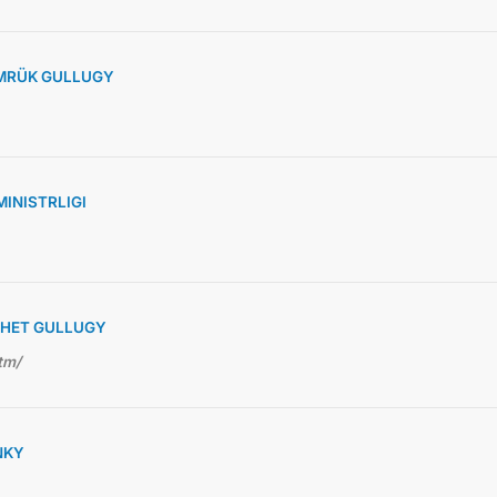
MRÜK GULLUGY
INISTRLIGI
RHET GULLUGY
tm/
NKY