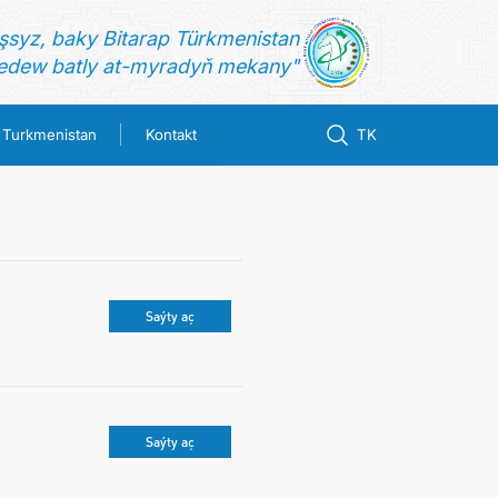
şsyz, baky Bitarap Türkmenistan
dew batly at-myradyň mekany"
n Turkmenistan
Kontakt
TK
Saýty aç
Saýty aç