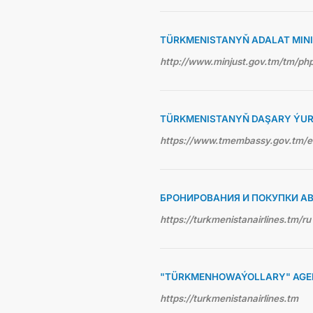
TÜRKMENISTANYŇ ADALAT MINI
http://www.minjust.gov.tm/tm/p
TÜRKMENISTANYŇ DAŞARY ÝUR
https://www.tmembassy.gov.tm/
БРОНИРОВАНИЯ И ПОКУПКИ А
https://turkmenistanairlines.tm/ru
"TÜRKMENHOWAÝOLLARY" AGEN
https://turkmenistanairlines.tm