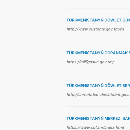
TÜRKMENISTANYŇ DÖWLET GÜ
http://www.customs.gov.tm/ru
TÜRKMENISTANYŇ GORANMAK M
https://milligosun.gov.tm/
TÜRKMENISTANYŇ DÖWLET SE
http://serhetabat-dovletabat.gov.
TÜRKMENISTANYŇ MERKEZI BA
https://www.cbt.tm/index.html