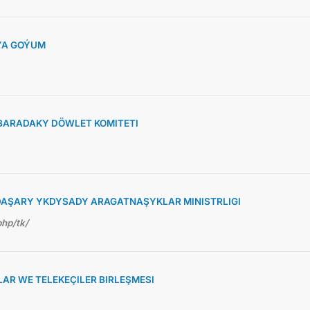
ÝA GOÝUM
BARADAKY DÖWLET KOMITETI
AŞARY YKDYSADY ARAGATNAŞYKLAR MINISTRLIGI
php/tk/
R WE TELEKEÇILER BIRLEŞMESI