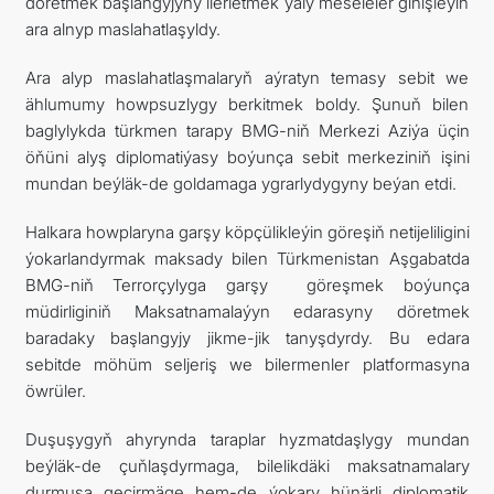
döretmek başlangyjyny ilerletmek ýaly meseleler giňişleýin
ara alnyp maslahatlaşyldy.
Ara alyp maslahatlaşmalaryň aýratyn temasy sebit we
ählumumy howpsuzlygy berkitmek boldy. Şunuň bilen
baglylykda türkmen tarapy BMG-niň Merkezi Aziýa üçin
öňüni alyş diplomatiýasy boýunça sebit merkeziniň işini
mundan beýläk-de goldamaga ygrarlydygyny beýan etdi.
Halkara howplaryna garşy köpçülikleýin göreşiň netijeliligini
ýokarlandyrmak maksady bilen Türkmenistan Aşgabatda
BMG-niň Terrorçylyga garşy göreşmek boýunça
müdirliginiň Maksatnamalaýyn edarasyny döretmek
baradaky başlangyjy jikme-jik tanyşdyrdy. Bu edara
sebitde möhüm seljeriş we bilermenler platformasyna
öwrüler.
Duşuşygyň ahyrynda taraplar hyzmatdaşlygy mundan
beýläk-de çuňlaşdyrmaga, bilelikdäki maksatnamalary
durmuşa geçirmäge hem-de ýokary hünärli diplomatik