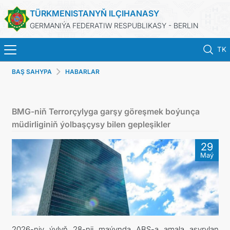
TÜRKMENISTANYŇ ILÇIHANASY
GERMANIÝA FEDERATIW RESPUBLIKASY - BERLIN
TK
BAŞ SAHYPA
HABARLAR
STARTSEITE
AKTUELLES
BMG-niň Terrorçylyga garşy göreşmek boýunça
müdirliginiň ýolbaşçysy bilen gepleşikler
MFAA TURKMENISTANS
29
Maý
TURKMENISTAN
KONSULAR ABTEILUNG
INVESTITIONEN IN TURKMENISTAN
2026-njy ýylyň 28-nji maýynda ABŞ-a amala aşyrylan