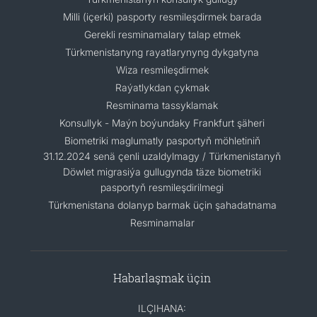
Milli (içerki) pasporty resmileşdirmek barada
Gerekli resminamalary talap etmek
Türkmenistanyng rayatlarynyng dykgatyna
Wiza resmileşdirmek
Raýatlykdan çykmak
Resminama tassyklamak
Konsullyk - Maýn boýundaky Frankfurt şäheri
Biometriki maglumatly pasportyň möhletiniň
31.12.2024 senä çenli uzaldylmagy / Türkmenistanyň
Döwlet migrasiýa gullugynda täze biometriki
pasportyň resmileşdirilmegi
Türkmenistana dolanyp barmak üçin şahadatnama
Resminamalar
Habarlaşmak üçin
ILÇIHANA: