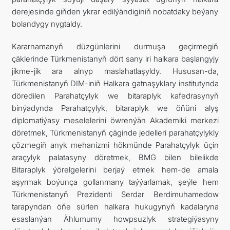
derejesinde giňden ykrar edilýändiginiň nobatdaky beýany
bolandygy nygtaldy.
Kararnamanyň düzgünlerini durmuşa geçirmegiň
çäklerinde Türkmenistanyň dört sany iri halkara başlangyjy
jikme-jik ara alnyp maslahatlaşyldy. Hususan-da,
Türkmenistanyň DIM-iniň Halkara gatnaşyklary institutynda
döredilen Parahatçylyk we bitaraplyk kafedrasynyň
binýadynda Parahatçylyk, bitaraplyk we öňüni alyş
diplomatiýasy meselelerini öwrenýän Akademiki merkezi
döretmek, Türkmenistanyň çäginde jedelleri parahatçylykly
çözmegiň anyk mehanizmi hökmünde Parahatçylyk üçin
araçylyk palatasyny döretmek, BMG bilen bilelikde
Bitaraplyk ýörelgelerini berjaý etmek hem-de amala
aşyrmak boýunça gollanmany taýýarlamak, şeýle hem
Türkmenistanyň Prezidenti Serdar Berdimuhamedow
tarapyndan öňe sürlen halkara hukugynyň kadalaryna
esaslanýan Ählumumy howpsuzlyk strategiýasyny