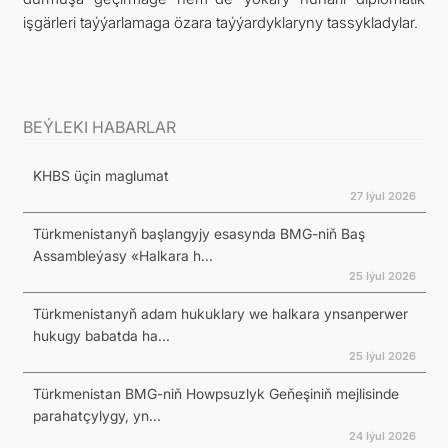
işgärleri taýýarlamaga özara taýýardyklaryny tassykladylar.
BEÝLEKI HABARLAR
KHBS üçin maglumat
27 Iýul 2026
Türkmenistanyň başlangyjy esasynda BMG-niň Baş
Assambleýasy «Halkara h...
25 Iýul 2026
Türkmenistanyň adam hukuklary we halkara ynsanperwer
hukugy babatda ha...
25 Iýul 2026
Türkmenistan BMG-niň Howpsuzlyk Geňeşiniň mejlisinde
parahatçylygy, yn...
24 Iýul 2026