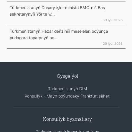
Türkmenistanyň Daşary işler ministri BMG-niň Baş
sekretarynyň Ýörite w...
21 Iýul 2026
Türkmenistanyň Hazar deňziniň meseleleri boýunça
pudagara toparynyň no...
20 Iýul 2026
Gysga ýol
Türkmenistanyň DIM
Konsullyk - Maýn boýundaky Frankfurt şäheri
Konsullyk hyzmatlary
Türkmenistanyň konsullyk gullugy