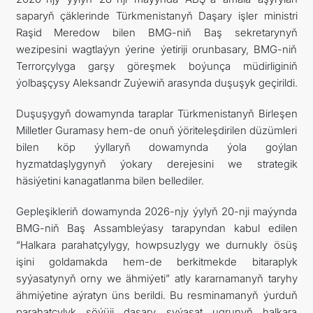
saparyň çäklerinde Türkmenistanyň Daşary işler ministri
KONTAKT
Raşid Meredow bilen BMG-niň Baş sekretarynyň
wezipesini wagtlaýyn ýerine ýetiriji orunbasary, BMG-niň
Terrorçylyga garşy göreşmek boýunça müdirliginiň
ýolbaşçysy Aleksandr Zuýewiň arasynda duşuşyk geçirildi.
Duşuşygyň dowamynda taraplar Türkmenistanyň Birleşen
Milletler Guramasy hem-de onuň ýöriteleşdirilen düzümleri
bilen köp ýyllaryň dowamynda ýola goýlan
hyzmatdaşlygynyň ýokary derejesini we strategik
häsiýetini kanagatlanma bilen bellediler.
Gepleşikleriň dowamynda 2026-njy ýylyň 20-nji maýynda
BMG-niň Baş Assambleýasy tarapyndan kabul edilen
“Halkara parahatçylygy, howpsuzlygy we durnukly ösüş
işini goldamakda hem-de berkitmekde bitaraplyk
syýasatynyň orny we ähmiýeti” atly kararnamanyň taryhy
ähmiýetine aýratyn üns berildi. Bu resminamanyň ýurduň
parahatçylyk söýüji daşary syýasat ugrunyň halkara