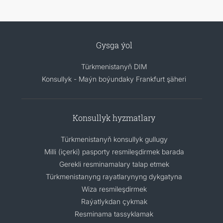
Gysga ýol
Türkmenistanyň DIM
Konsullyk - Maýn boýundaky Frankfurt şäheri
Konsullyk hyzmatlary
Türkmenistanyň konsullyk gullugy
Milli (içerki) pasporty resmileşdirmek barada
Gerekli resminamalary talap etmek
Türkmenistanyng rayatlarynyng dykgatyna
Wiza resmileşdirmek
Raýatlykdan çykmak
Resminama tassyklamak