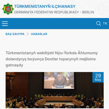
TÜRKMENISTANYŇ ILÇIHANASY
GERMANIÝA FEDERATIW RESPUBLIKASY - BERLIN
TK
BAŞ SAHYPA
HABARLAR
STARTSEITE
AKTUELLES
Türkmenistanyň wekiliýeti Nýu-Ýorkda Ählumumy
dolandyryş boýunça Dostlar toparynyň mejlisine
MFAA TURKMENISTANS
gatnaşdy
29
TURKMENISTAN
Maý
KONSULAR ABTEILUNG
INVESTITIONEN IN TURKMENISTAN