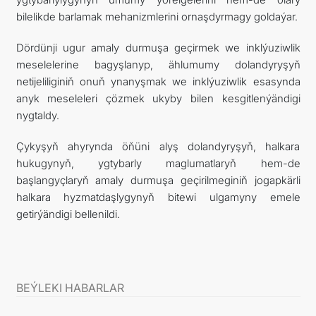
bilelikde barlamak mehanizmlerini ornaşdyrmagy goldaýar.
Dördünji ugur amaly durmuşa geçirmek we inklýuziwlik
meselelerine bagyşlanyp, ählumumy dolandyryşyň
netijeliliginiň onuň ynanyşmak we inklýuziwlik esasynda
anyk meseleleri çözmek ukyby bilen kesgitlenýändigi
nygtaldy.
Çykyşyň ahyrynda öňüni alyş dolandyryşyň, halkara
hukugynyň, ygtybarly maglumatlaryň hem-de
başlangyçlaryň amaly durmuşa geçirilmeginiň jogapkärli
halkara hyzmatdaşlygynyň bitewi ulgamyny emele
getirýändigi bellenildi.
BEÝLEKI HABARLAR