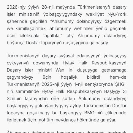
2026-njy ýylyň 28-nji maýynda Türkmenistanyň daşary
KONTAKT
işler ministriniň ýolbaşçylygyndaky wekiliýet Nýu-Ýork
şäherinde geçirilen “Ählumumy dolandyryşy özgertmek
we kämilleşdirmek, ählumumy wehimleri ýeňip geçmek
üçin bilelikdäki tagallalar” atly Ählumumy dolandyryş
boýunça Dostlar toparynyň duşuşygyna gatnaşdy.
Türkmenistanyň daşary syýasat edarasynyň ýolbaşçysy
çykyşynyň dowamynda Hytaý Halk Respublikasynyň
Daşary işler ministri Wan Ini duşuşyga gatnaşmaga
çagyrandygy üçin hoşallyk bildirdi hem-de
Türkmenistanyň 2025-nji ýylyň 1-nji sentýabrynda ŞHG-
niň sammitinde Hytaý Halk Respublikasynyň Başlygy Si
Szinpin tarapyndan öňe sürlen Ählumumy dolandyryş
başlangyjyny goldaýandygyny aýtdy. Türkmenistan Dostlar
toparyna goşulmagy bu başlangyjy BMG-niň çäklerinde
ilerletmek üçin möhüm meýdança hökmünde garaýar.
Ählumumy dolandyryş başlangyjyny durmuşa geçirmek