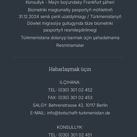
Konsullyk - Maýn boýundaky Frankfurt şäheri
Biometriki maglumatly pasportyň möhletiniň
31.12.2024 senä çenli uzaldylmagy / Türkmenistanyň
Döwlet migrasiýa gullugynda täze biometriki
pasportyň resmileşdirilmegi
Türkmenistana dolanyp barmak üçin şahadatnama
Resminamalar
Habarlaşmak üçin
ILÇIHANA:
TEL: (030) 301 02 452
FAX: (030) 301 02 453
SALGY: Behrenstrasse 42, 10117 Berlin
E-MAIL: info@botschaft-turkmenistan.de
KONSULLYK:
TEL: (030) 301 02 451