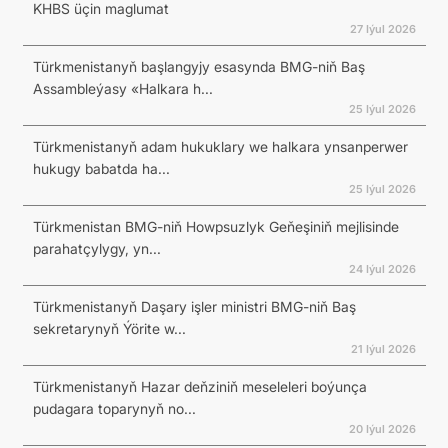
KHBS üçin maglumat
27 Iýul 2026
Türkmenistanyň başlangyjy esasynda BMG-niň Baş
Assambleýasy «Halkara h...
25 Iýul 2026
Türkmenistanyň adam hukuklary we halkara ynsanperwer
hukugy babatda ha...
25 Iýul 2026
Türkmenistan BMG-niň Howpsuzlyk Geňeşiniň mejlisinde
parahatçylygy, yn...
24 Iýul 2026
Türkmenistanyň Daşary işler ministri BMG-niň Baş
sekretarynyň Ýörite w...
21 Iýul 2026
Türkmenistanyň Hazar deňziniň meseleleri boýunça
pudagara toparynyň no...
20 Iýul 2026