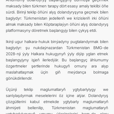
maksady bilen türkmen tarapy dört esasy amaly teklibi öňe
sürdi. Birinji teklip öňüni alyş dolandyryşyna geçmek bilen
baglydyr: Türkmenistan jedelleriň we krizisleriň irki öňüni
almak maksady bilen Köptaraplaýyn öňüni alyş dolandyryş
platformasyny döretmek başlangyjy bilen çykyş etdi.
Ikinji ugur halkara-hukuk binýadyny pugtalandyrmak bilen
baglydyr: şu nukdaýnazardan Türkmenistan BMG-de
2028-nji ýyly Halkara hukugynyň ýyly diýip yglan etmek
başlangyjyny işjeň ilerledýär. Bu başlangyç ählumumy
özgertmeler şertlerinde hukugyň ornuny ara alyp
maslahatlaşmak üçin giň meýdança bolmaga
gönükdirilendir.
Üçünji teklip maglumatlaryň ygtybarlylygy we
sanlylaşdyrmak meselelerini öz içine alýar. Dolandyryş
çözgütlerini kabul etmekde ygtybarly maglumatlaryň
ähmiýeti bellenilip, Türkmenistan maglumatlaryň
ygtybarlylygynyň umumy ýörelgelerini hem-de olary