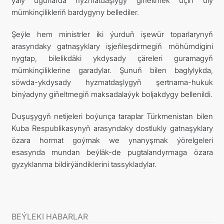
ýaly ugurlarda hyzmatdaşlygy giňeltmek üçin uly
mümkinçilikleriň bardygyny bellediler.
Şeýle hem ministrler iki ýurduň işewür toparlarynyň
arasyndaky gatnaşyklary işjeňleşdirmegiň möhümdigini
nygtap, bilelikdäki ykdysady çäreleri guramagyň
mümkinçiliklerine garadylar. Şunuň bilen baglylykda,
söwda-ykdysady hyzmatdaşlygyň şertnama-hukuk
binýadyny giňeltmegiň maksadalaýyk boljakdygy bellenildi.
Duşuşygyň netijeleri boýunça taraplar Türkmenistan bilen
Kuba Respublikasynyň arasyndaky dostlukly gatnaşyklary
özara hormat goýmak we ynanyşmak ýörelgeleri
esasynda mundan beýläk-de pugtalandyrmaga özara
gyzyklanma bildirýändiklerini tassykladylar.
BEÝLEKI HABARLAR