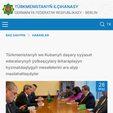
TÜRKMENISTANYŇ ILÇIHANASY
GERMANIÝA FEDERATIW RESPUBLIKASY - BERLIN
TK
BAŞ SAHYPA
HABARLAR
STARTSEITE
AKTUELLES
Türkmenistanyň we Kubanyň daşary syýasat
edaralarynyň ýolbaşçylary ikitaraplaýyn
MFAA TURKMENISTANS
hyzmatdaşlygyň meselelerini ara alyp
maslahatlaşdylar
TURKMENISTAN
28
Maý
KONSULAR ABTEILUNG
INVESTITIONEN IN TURKMENISTAN