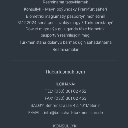
Resminama tassyklamak
Konsullyk - Maýn boýundaky Frankfurt şäheri
Biometriki maglumatly pasportyň möhletiniň
31.12.2024 senä çenli uzaldylmagy / Türkmenistanyň
Döwlet migrasiýa gullugynda täze biometriki
pasportyň resmileşdirilmegi
Türkmenistana dolanyp barmak üçin şahadatnama
Resminamalar
Habarlaşmak üçin
ILÇIHANA:
TEL: (030) 301 02 452
FAX: (030) 301 02 453
SALGY: Behrenstrasse 42, 10117 Berlin
E-MAIL: info@botschaft-turkmenistan.de
KONSULLYK: