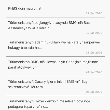
KHBS üçin maglumat
27 Iýul 2026
Türkmenistanyň başlangyjy esasynda BMG-niň Baş
Assambleýasy «Halkara h...
25 Iýul 2026
Türkmenistanyň adam hukuklary we halkara ynsanperwer
hukugy babatda ha...
25 Iýul 2026
Türkmenistan BMG-niň Howpsuzlyk Geňeşiniň mejlisinde
parahatçylygy, yn...
24 Iýul 2026
Türkmenistanyň Daşary işler ministri BMG-niň Baş
sekretarynyň Ýörite w...
21 Iýul 2026
Türkmenistanyň Hazar deňziniň meseleleri boýunça
pudagara toparynyň no...