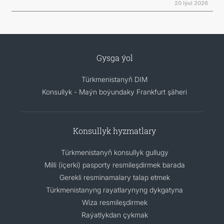
20 Iýul 2026
Gysga ýol
Türkmenistanyň DIM
Konsullyk - Maýn boýundaky Frankfurt şäheri
Konsullyk hyzmatlary
Türkmenistanyň konsullyk gullugy
Milli (içerki) pasporty resmileşdirmek barada
Gerekli resminamalary talap etmek
Türkmenistanyng rayatlarynyng dykgatyna
Wiza resmileşdirmek
Raýatlykdan çykmak