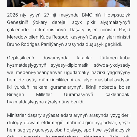
KONTAKT
2026-njy ýylyň 27-nji maýynda BMG-niň Howpsuzlyk
Geňeşiniň ýokary derejeli açyk pikir alyşmalarynyň
çäklerinde Türkmenistanyň Daşary işler ministri Raşid
Meredow bilen Kuba Respublikasynyň Daşary işler ministri
Bruno Rodriges Parrilýanyň arasynda duşuşyk geçirildi.
Gepleşikleriň dowamynda taraplar türkmen-kuba
hyzmatdaşlygynyň syýasy-diplomatik, söwda-ykdysady
we medeni-ynsanperwer ugurlardaky häzirki ýagdaýyny
hem-de ösüş mümkinçiliklerini ara alyp maslahatlaşdylar.
Iki ýurduň halkara guramalarynyň, ilkinji nobatda bolsa
Birleşen Milletler Guramasynyň çäklerindäki
hyzmatdaşlygyna aýratyn üns berildi.
Ministrler daşary syýasat edaralarynyň arasynda yzygiderli
dialogy dowam etdirmegiň möhümdigini nygtadylar, şeýle
hem saglygy goraýyş, oba hojalygy, sport we syýahatçylyk