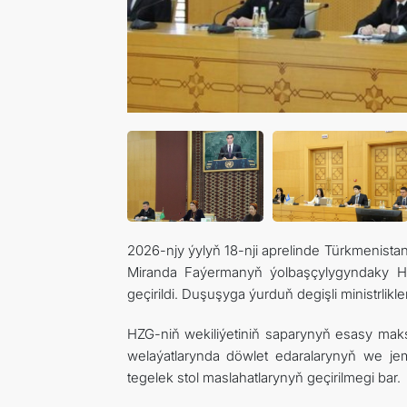
2026-njy ýylyň 18-nji aprelinde Türkmenista
Miranda Faýermanyň ýolbaşçylygyndaky H
geçirildi. Duşuşyga ýurduň degişli ministrlik
HZG-niň wekiliýetiniň saparynyň esasy maks
welaýatlarynda döwlet edaralarynyň we jem
tegelek stol maslahatlarynyň geçirilmegi bar.