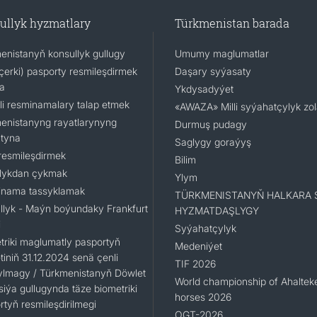
ullyk hyzmatlary
Türkmenistan barada
enistanyň konsullyk gullugy
Umumy maglumatlar
(içerki) pasporty resmileşdirmek
Daşary syýasaty
a
Ykdysadyýet
li resminamalary talap etmek
«AWAZA» Milli syýahatçylyk zo
enistanyng rayatlarynyng
Durmuş pudagy
tyna
Saglygy goraýyş
resmileşdirmek
Bilim
lykdan çykmak
Ylym
nama tassyklamak
TÜRKMENISTANYŇ HALKARA 
llyk - Maýn boýundaky Frankfurt
HYZMATDAŞLYGY
i
Syýahatçylyk
triki maglumatly pasportyň
Medeniýet
iniň 31.12.2024 senä çenli
TIF 2026
ylmagy / Türkmenistanyň Döwlet
World championship of Ahaltek
siýa gullugynda täze biometriki
horses 2026
rtyň resmileşdirilmegi
OGT-2026