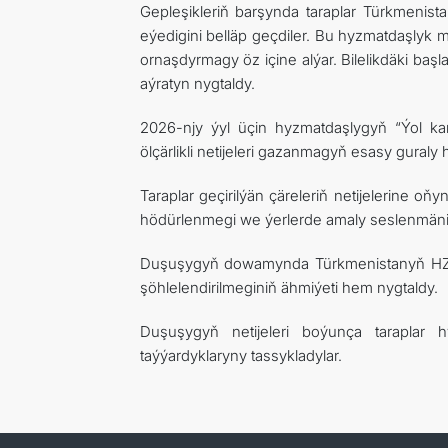
Gepleşikleriň barşynda taraplar Türkmeni
eýedigini belläp geçdiler. Bu hyzmatdaşlyk m
ornaşdyrmagy öz içine alýar. Bilelikdäki b
aýratyn nygtaldy.
2026-njy ýyl üçin hyzmatdaşlygyň “Ýol ka
ölçärlikli netijeleri gazanmagyň esasy gural
Taraplar geçirilýän çäreleriň netijelerine oň
hödürlenmegi we ýerlerde amaly seslenmäniň
Duşuşygyň dowamynda Türkmenistanyň HZG 
şöhlelendirilmeginiň ähmiýeti hem nygtaldy.
Duşuşygyň netijeleri boýunça taraplar
taýýardyklaryny tassykladylar.