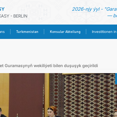
SY
2026-njy ýyl - "Gara
— be
ASY - BERLIN
Turkmenistan
Konsular Abteilung
ans
Investitionen i
STARTSEITE
AKTUELLES
 Guramasynyň wekiliýeti bilen duşuşyk geçirildi
MFAA TURKMENISTANS
TURKMENISTAN
KONSULAR ABTEILUNG
INVESTITIONEN IN TURKMENISTAN