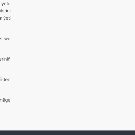
iýete
lerini
iýeti
yk we
eriniň
iňden
rmäge