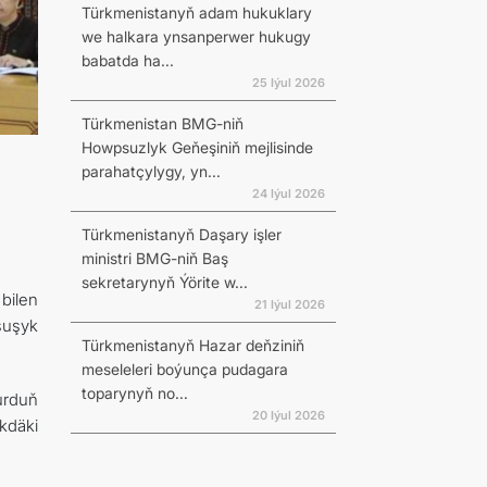
Türkmenistanyň adam hukuklary
we halkara ynsanperwer hukugy
babatda ha...
25 Iýul 2026
Türkmenistan BMG-niň
Howpsuzlyk Geňeşiniň mejlisinde
parahatçylygy, yn...
24 Iýul 2026
Türkmenistanyň Daşary işler
ministri BMG-niň Baş
sekretarynyň Ýörite w...
bilen
21 Iýul 2026
şuşyk
Türkmenistanyň Hazar deňziniň
meseleleri boýunça pudagara
toparynyň no...
urduň
20 Iýul 2026
kdäki