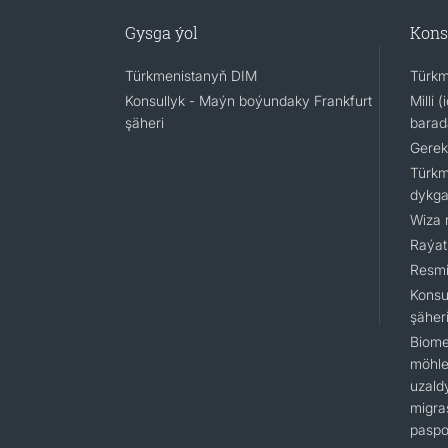
Gysga ýol
Kons
Türkmenistanyň DIM
Türkm
Konsullyk - Maýn boýundaky Frankfurt
Milli 
şäheri
barad
Gerek
Türkm
dykga
Wiza 
Raýat
Resmi
Konsu
şäher
Biome
möhlet
uzald
migra
paspo