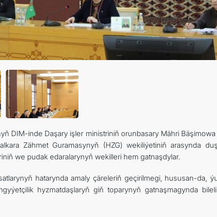
KONTAKT
nyň DIM-inde Daşary işler ministriniň orunbasary Mähri Bäşimowa 
alkara Zähmet Guramasynyň (HZG) wekiliýetiniň arasynda du
leriniň we pudak edaralarynyň wekilleri hem gatnaşdylar.
atlarynyň hatarynda amaly çäreleriň geçirilmegi, hususan-da, ý
gyýetçilik hyzmatdaşlaryň giň toparynyň gatnaşmagynda bileli