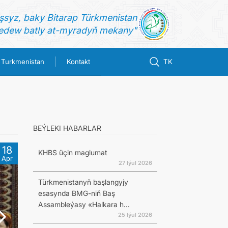
şsyz, baky Bitarap Türkmenistan
dew batly at-myradyň mekany"
n Turkmenistan
Kontakt
TK
BEÝLEKI HABARLAR
18
KHBS üçin maglumat
Apr
27 Iýul 2026
Türkmenistanyň başlangyjy
esasynda BMG-niň Baş
Assambleýasy «Halkara h...
25 Iýul 2026