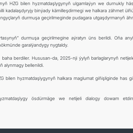
stanyň HZG bilen hyzmatdaşlygynyň ulgamlaýyn we durnukly häs
illi kadalaşdyryjy binýady kämilleşdirmegi we halkara zähmet ülňü
aşlangyçlaryň durmuşa geçirilmeginde pudagara utgaşdyrmanyň ähm
rtasynyň” durmuşa geçirilmegine aýratyn üns berildi. Oňa an
y hökmünde garalýandygy nygtaldy.
yn baha berdiler. Hususan-da, 2025-nji ýylyň barlaglarynyň netijel
 alynmagy bellenildi.
bilen hyzmatdaşlygynyň halkara maglumat giňişliginde has g
 hyzmatdaşlygy ösdürmäge we netijeli dialogy dowam etdi