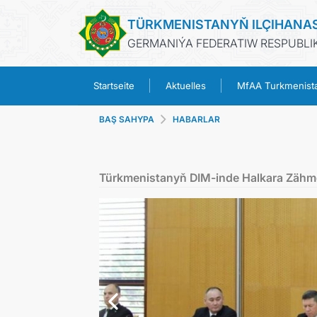
TÜRKMENISTANYŇ ILÇIHANA
GERMANIÝA FEDERATIW RESPUBLIK
Startseite
Aktuelles
MfAA Turkmenist
BAŞ SAHYPA
HABARLAR
Türkmenistanyň DIM-inde Halkara Zähmet