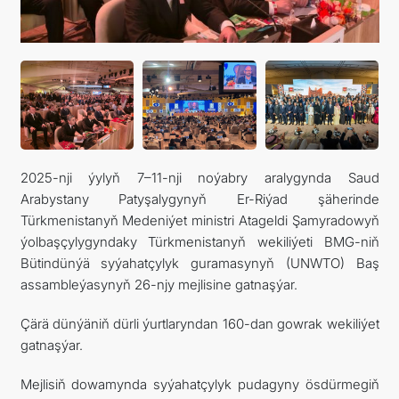
KONTAKT
2025-nji ýylyň 7–11-nji noýabry aralygynda Saud
Arabystany Patyşalygynyň Er-Riýad şäherinde
Türkmenistanyň Medeniýet ministri Atageldi Şamyradowyň
ýolbaşçylygyndaky Türkmenistanyň wekiliýeti BMG-niň
Bütindünýä syýahatçylyk guramasynyň (UNWTO) Baş
assambleýasynyň 26-njy mejlisine gatnaşýar.
Çärä dünýäniň dürli ýurtlaryndan 160-dan gowrak wekiliýet
gatnaşýar.
Mejlisiň dowamynda syýahatçylyk pudagyny ösdürmegiň