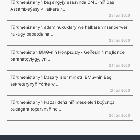
Türkmenistanyň başlangyjy esasynda BMG-niň Baş
Assambleýasy «Halkara h...
25 Iýul 2026
Türkmenistanyň adam hukuklary we halkara ynsanperwer
hukugy babatda ha...
25 Iýul 2026
Türkmenistan BMG-niň Howpsuzlyk Geňeşiniň mejlisinde
parahatçylygy, yn...
24 Iýul 2026
Türkmenistanyň Daşary işler ministri BMG-niň Baş
sekretarynyň Ýörite w...
21 Iýul 2026
Türkmenistanyň Hazar deňziniň meseleleri boýunça
pudagara toparynyň no...
20 Iýul 2026