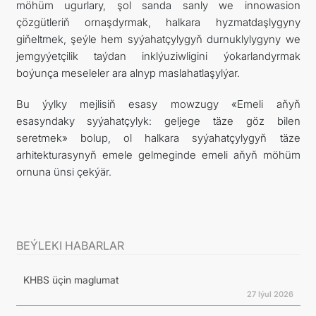
möhüm ugurlary, şol sanda sanly we innowasion
çözgütleriň ornaşdyrmak, halkara hyzmatdaşlygyny
giňeltmek, şeýle hem syýahatçylygyň durnuklylygyny we
jemgyýetçilik taýdan inklýuziwligini ýokarlandyrmak
boýunça meseleler ara alnyp maslahatlaşylýar.
Bu ýylky mejlisiň esasy mowzugy «Emeli aňyň
esasyndaky syýahatçylyk: geljege täze göz bilen
seretmek» bolup, ol halkara syýahatçylygyň täze
arhitekturasynyň emele gelmeginde emeli aňyň möhüm
ornuna ünsi çekýär.
BEÝLEKI HABARLAR
KHBS üçin maglumat
27 Iýul 2026