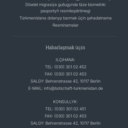
Döwlet migrasiýa gullugynda täze biometriki
pasportyň resmileşdirilmegi
Türkmenistana dolanyp barmak üçin şahadatnama
Resminamalar
Habarlaşmak üçin
ILÇIHANA:
TEL: (030) 301 02 452
FAX: (030) 301 02 453
SALGY: Behrenstrasse 42, 10117 Berlin
E-MAIL: info@botschaft-turkmenistan.de
KONSULLYK:
TEL: (030) 301 02 451
FAX: (030) 301 02 453
SALGY: Behrenstrasse 42, 10117 Berlin