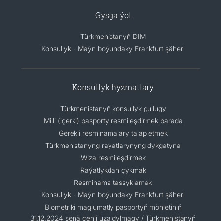
Gysga ýol
Türkmenistanyň DIM
Konsullyk - Maýn boýundaky Frankfurt şäheri
Konsullyk hyzmatlary
Türkmenistanyň konsullyk gullugy
Milli (içerki) pasporty resmileşdirmek barada
Gerekli resminamalary talap etmek
Türkmenistanyng rayatlarynyng dykgatyna
Wiza resmileşdirmek
Raýatlykdan çykmak
Resminama tassyklamak
Konsullyk - Maýn boýundaky Frankfurt şäheri
Biometriki maglumatly pasportyň möhletiniň
31.12.2024 senä çenli uzaldylmagy / Türkmenistanyň