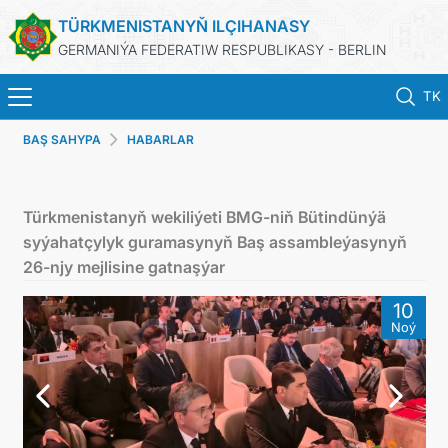
TÜRKMENISTANYŇ ILÇIHANASY
GERMANIÝA FEDERATIW RESPUBLIKASY - BERLIN
TK
BAŞ SAHYPA
HABARLAR
STARTSEITE
AKTUELLES
Türkmenistanyň wekiliýeti BMG-niň Bütindünýä
syýahatçylyk guramasynyň Baş assambleýasynyň
MFAA TURKMENISTANS
26-njy mejlisine gatnaşýar
10
TURKMENISTAN
Noý
KONSULAR ABTEILUNG
INVESTITIONEN IN TURKMENISTAN