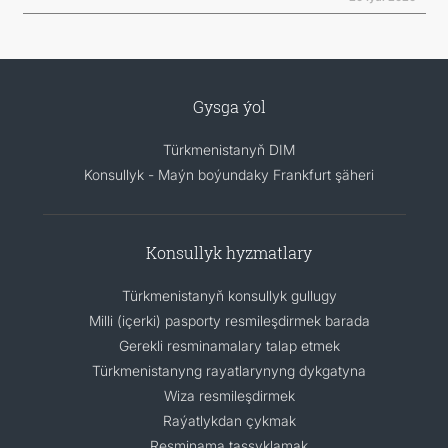
Gysga ýol
Türkmenistanyň DIM
Konsullyk - Maýn boýundaky Frankfurt şäheri
Konsullyk hyzmatlary
Türkmenistanyň konsullyk gullugy
Milli (içerki) pasporty resmileşdirmek barada
Gerekli resminamalary talap etmek
Türkmenistanyng rayatlarynyng dykgatyna
Wiza resmileşdirmek
Raýatlykdan çykmak
Resminama tassyklamak