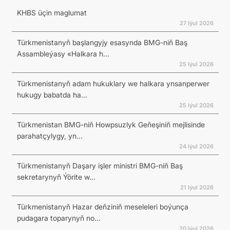
KHBS üçin maglumat
27 Iýul 2026
Türkmenistanyň başlangyjy esasynda BMG-niň Baş
Assambleýasy «Halkara h...
25 Iýul 2026
Türkmenistanyň adam hukuklary we halkara ynsanperwer
hukugy babatda ha...
25 Iýul 2026
Türkmenistan BMG-niň Howpsuzlyk Geňeşiniň mejlisinde
parahatçylygy, yn...
24 Iýul 2026
Türkmenistanyň Daşary işler ministri BMG-niň Baş
sekretarynyň Ýörite w...
21 Iýul 2026
Türkmenistanyň Hazar deňziniň meseleleri boýunça
pudagara toparynyň no...
20 Iýul 2026