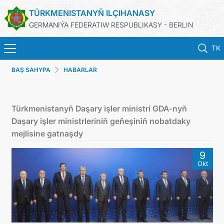
TÜRKMENISTANYŇ ILÇIHANASY
GERMANIÝA FEDERATIW RESPUBLIKASY - BERLIN
TK
BAŞ SAHYPA
HABARLAR
STARTSEITE
AKTUELLES
Türkmenistanyň Daşary işler ministri GDA-nyň
Daşary işler ministrleriniň geňeşiniň nobatdaky
MFAA TURKMENISTANS
mejlisine gatnaşdy
9
TURKMENISTAN
Okt
KONSULAR ABTEILUNG
INVESTITIONEN IN TURKMENISTAN