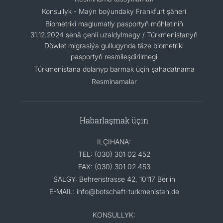
Konsullyk - Maýn boýundaky Frankfurt şäheri
Biometriki maglumatly pasportyň möhletiniň
31.12.2024 senä çenli uzaldylmagy / Türkmenistanyň
Döwlet migrasiýa gullugynda täze biometriki
pasportyň resmileşdirilmegi
Türkmenistana dolanyp barmak üçin şahadatnama
Resminamalar
Habarlaşmak üçin
ILÇIHANA:
TEL: (030) 301 02 452
FAX: (030) 301 02 453
SALGY: Behrenstrasse 42, 10117 Berlin
E-MAIL: info@botschaft-turkmenistan.de
KONSULLYK: