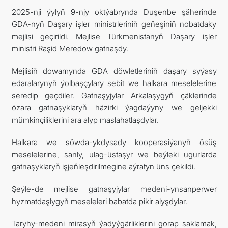
2025-nji ýylyň 9-njy oktýabrynda Duşenbe şäherinde
KONTAKT
GDA-nyň Daşary işler ministrleriniň geňeşiniň nobatdaky
mejlisi geçirildi. Mejlise Türkmenistanyň Daşary işler
ministri Raşid Meredow gatnaşdy.
Mejlisiň dowamynda GDA döwletleriniň daşary syýasy
edaralarynyň ýolbaşçylary sebit we halkara meselelerine
seredip geçdiler. Gatnaşyjylar Arkalaşygyň çäklerinde
özara gatnaşyklaryň häzirki ýagdaýyny we geljekki
mümkinçiliklerini ara alyp maslahatlaşdylar.
Halkara we söwda-ykdysady kooperasiýanyň ösüş
meselelerine, sanly, ulag-üstaşyr we beýleki ugurlarda
gatnaşyklaryň işjeňleşdirilmegine aýratyn üns çekildi.
Şeýle-de mejlise gatnaşyjylar medeni-ynsanperwer
hyzmatdaşlygyň meseleleri babatda pikir alyşdylar.
Taryhy-medeni mirasyň ýadyýgärliklerini gorap saklamak,