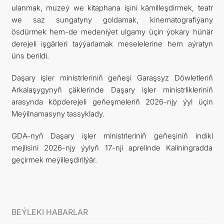
ulanmak, muzeý we kitaphana işini kämilleşdirmek, teatr
we saz sungatyny goldamak, kinematografiýany
ösdürmek hem-de medeniýet ulgamy üçin ýokary hünär
derejeli işgärleri taýýarlamak meselelerine hem aýratyn
üns berildi.
Daşary işler ministrleriniň geňeşi Garaşsyz Döwletleriň
Arkalaşygynyň çäklerinde Daşary işler ministrlikleriniň
arasynda köpderejeli geňeşmeleriň 2026-njy ýyl üçin
Meýilnamasyny tassyklady.
GDA-nyň Daşary işler ministrleriniň geňeşiniň indiki
mejlisini 2026-njy ýylyň 17-nji aprelinde Kaliningradda
geçirmek meýilleşdirilýär.
BEÝLEKI HABARLAR