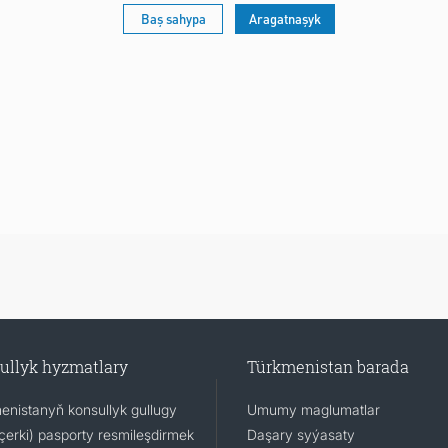
Baş sahypa
Aragatnaşyk
KONTAKT
ullyk hyzmatlary
Türkmenistan barada
enistanyň konsullyk gullugy
Umumy maglumatlar
(içerki) pasporty resmileşdirmek
Daşary syýasaty