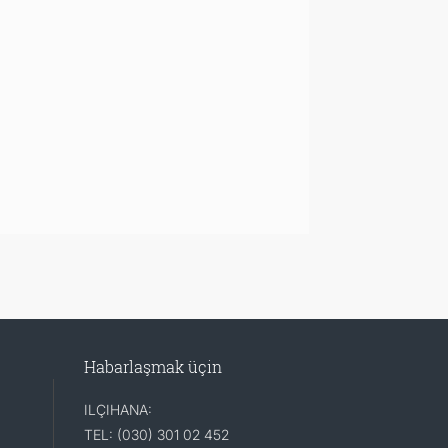
Habarlaşmak üçin
ILÇIHANA:
TEL: (030) 301 02 452