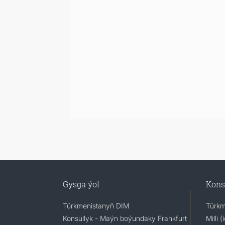
Gysga ýol
Kons
Türkmenistanyň DIM
Türkm
Konsullyk - Maýn boýundaky Frankfurt
Milli 