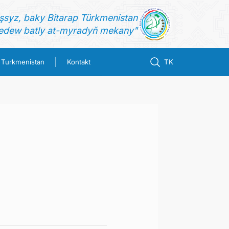
şsyz, baky Bitarap Türkmenistan
dew batly at-myradyň mekany"
n Turkmenistan
Kontakt
TK