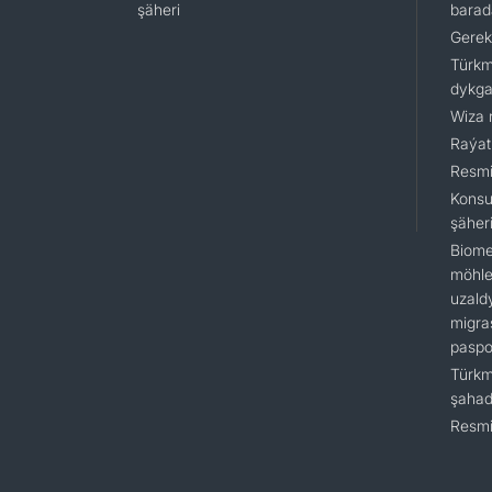
şäheri
barad
Gerek
Türkm
dykga
Wiza 
Raýat
Resmi
Konsu
şäher
Biome
möhlet
uzald
migra
paspo
Türkm
şaha
Resmi