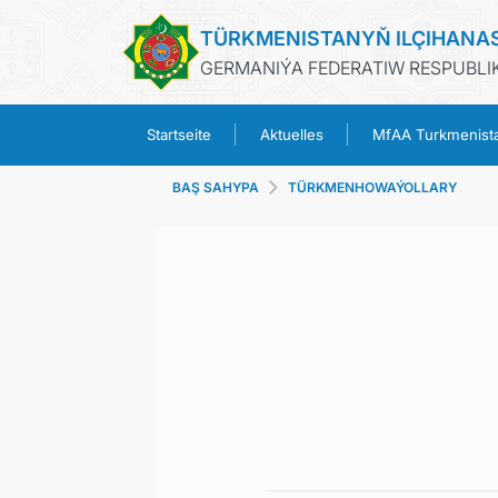
TÜRKMENISTANYŇ ILÇIHANA
GERMANIÝA FEDERATIW RESPUBLIK
Startseite
Aktuelles
MfAA Turkmenist
BAŞ SAHYPA
TÜRKMENHOWAÝOLLARY