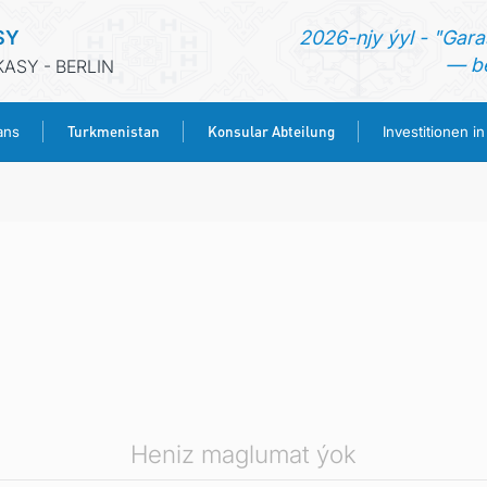
SY
2026-njy ýyl - "Gara
— be
ASY - BERLIN
Turkmenistan
Konsular Abteilung
ans
Investitionen i
STARTSEITE
AKTUELLES
MFAA TURKMENISTANS
TURKMENISTAN
KONSULAR ABTEILUNG
Heniz maglumat ýok
INVESTITIONEN IN TURKMENISTAN