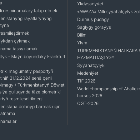
a
Ykdysadyýet
li resminamalary talap etmek
«AWAZA» Milli syýahatçylyk zo
enistanyng rayatlarynyng
Durmuş pudagy
tyna
Saglygy goraýyş
resmileşdirmek
Bilim
lykdan çykmak
Ylym
nama tassyklamak
TÜRKMENISTANYŇ HALKARA 
llyk - Maýn boýundaky Frankfurt
HYZMATDAŞLYGY
i
Syýahatçylyk
triki maglumatly pasportyň
Medeniýet
iniň 31.12.2024 senä çenli
TIF 2026
ylmagy / Türkmenistanyň Döwlet
World championship of Ahaltek
siýa gullugynda täze biometriki
horses 2026
rtyň resmileşdirilmegi
OGT-2026
enistana dolanyp barmak üçin
datnama
namalar