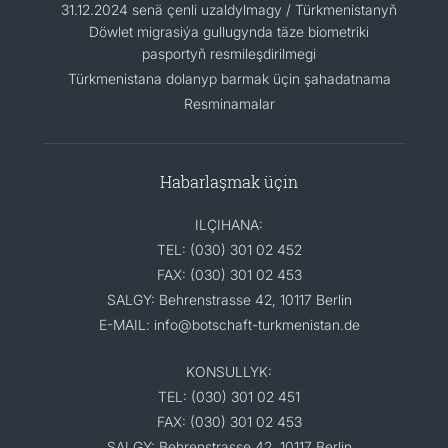
31.12.2024 senä çenli uzaldylmagy / Türkmenistanyň
Döwlet migrasiýa gullugynda täze biometriki
pasportyň resmileşdirilmegi
Türkmenistana dolanyp barmak üçin şahadatnama
Resminamalar
Habarlaşmak üçin
ILÇIHANA:
TEL: (030) 301 02 452
FAX: (030) 301 02 453
SALGY: Behrenstrasse 42, 10117 Berlin
E-MAIL: info@botschaft-turkmenistan.de
KONSULLYK:
TEL: (030) 301 02 451
FAX: (030) 301 02 453
SALGY: Behrenstrasse 42, 10117 Berlin