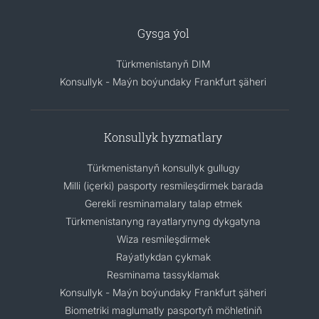
Gysga ýol
Türkmenistanyň DIM
Konsullyk - Maýn boýundaky Frankfurt şäheri
Konsullyk hyzmatlary
Türkmenistanyň konsullyk gullugy
Milli (içerki) pasporty resmileşdirmek barada
Gerekli resminamalary talap etmek
Türkmenistanyng rayatlarynyng dykgatyna
Wiza resmileşdirmek
Raýatlykdan çykmak
Resminama tassyklamak
Konsullyk - Maýn boýundaky Frankfurt şäheri
Biometriki maglumatly pasportyň möhletiniň