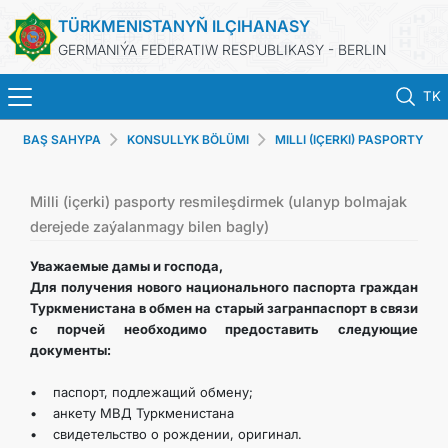
TÜRKMENISTANYŇ ILÇIHANASY
GERMANIÝA FEDERATIW RESPUBLIKASY - BERLIN
TK
BAŞ SAHYPA
KONSULLYK BÖLÜMI
MILLI (IÇERKI) PASPORTY
STARTSEITE
RESMILEŞDIRMEK BARADA
AKTUELLES
Milli (içerki) pasporty resmileşdirmek (ulanyp bolmajak
derejede zaýalanmagy bilen bagly)
MFAA TURKMENISTANS
Уважаемые дамы и господа,
Для получения нового национального паспорта граждан
Туркменистана в обмен на старый загранпаспорт в связи
TURKMENISTAN
с порчей необходимо предоставить следующие
документы:
KONSULAR ABTEILUNG
• паспорт, подлежащий обмену;
• анкету МВД Туркменистана
INVESTITIONEN IN TURKMENISTAN
• свидетельство о рождении, оригинал.