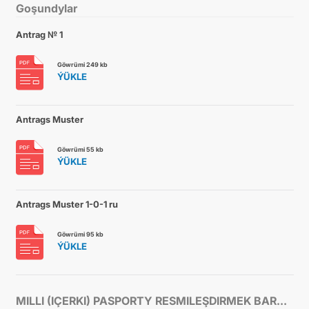
Goşundylar
Antrag № 1
Göwrümi 249 kb
ÝÜKLE
Antrags Muster
Göwrümi 55 kb
ÝÜKLE
Antrags Muster 1-0-1 ru
Göwrümi 95 kb
ÝÜKLE
MILLI (IÇERKI) PASPORTY RESMILEŞDIRMEK BARADA