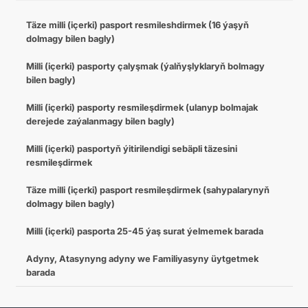
Täze milli (içerki) pasport resmileshdirmek (16 ýaşyň
dolmagy bilen bagly)
Milli (içerki) pasporty çalyşmak (ýalňyşlyklaryň bolmagy
bilen bagly)
Milli (içerki) pasporty resmileşdirmek (ulanyp bolmajak
derejede zaýalanmagy bilen bagly)
Milli (içerki) pasportyň ýitirilendigi sebäpli täzesini
resmileşdirmek
Täze milli (içerki) pasport resmileşdirmek (sahypalarynyň
dolmagy bilen bagly)
Milli (içerki) pasporta 25-45 ýaş surat ýelmemek barada
Adyny, Atasynyng adyny we Familiyasyny üytgetmek
barada