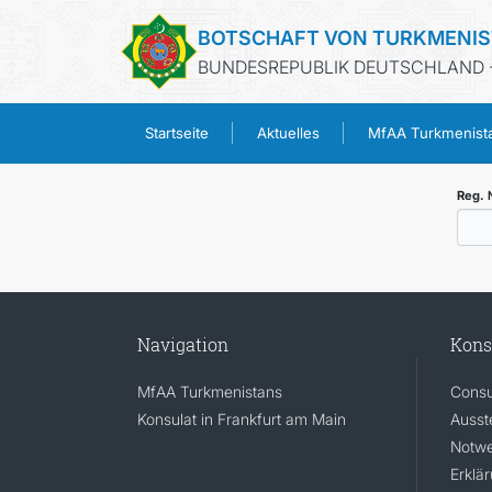
BOTSCHAFT VON TURKMENI
BUNDESREPUBLIK DEUTSCHLAND -
Startseite
Aktuelles
MfAA Turkmenist
Reg.
Navigation
Kons
MfAA Turkmenistans
Consu
Konsulat in Frankfurt am Main
Ausst
Notwe
Erklä