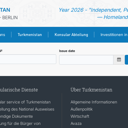
STAN
Year 2026 - "Independent, P
— Homeland 
 BERLIN
Turkmenistan
Konsular Abteilung
ans
Investitionen i
STARTSEITE
 №
Issue date
AKTUELLES
MFAA TURKMENISTANS
ularische Dienste
Über Turkmenistan
TURKMENISTAN
lar service of Turkmenistan
Allgemeine Informationen
ellung des National Ausweises
Außenpolitik
KONSULAR ABTEILUNG
ndige Dokumente
Wirtschaft
rung für die Bürger von
Avaza
INVESTITIONEN IN TURKMENISTAN