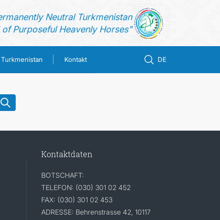
ermanently Neutral Turkmenistan
of Purposeful Heavenly Horses"
n Turkmenistan
Kontakt
DE
Kontaktdaten
BOTSCHAFT:
TELEFON: (030) 301 02 452
FAX: (030) 301 02 453
ADRESSE: Behrenstrasse 42, 10117