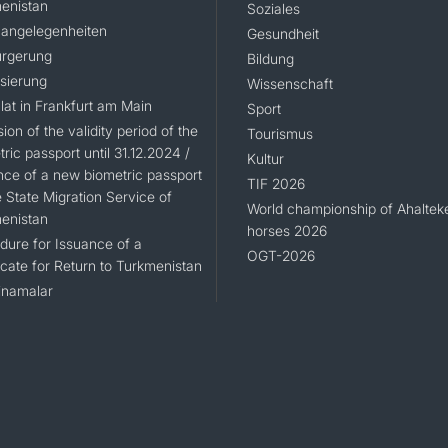
enistan
Soziales
angelegenheiten
Gesundheit
KONTAKT
rgerung
Bildung
isierung
Wissenschaft
lat in Frankfurt am Main
Sport
ion of the validity period of the
Tourismus
ric passport until 31.12.2024 /
Kultur
nce of a new biometric passport
TIF 2026
 State Migration Service of
World championship of Ahaltek
enistan
horses 2026
dure for Issuance of a
OGT-2026
icate for Return to Turkmenistan
namalar