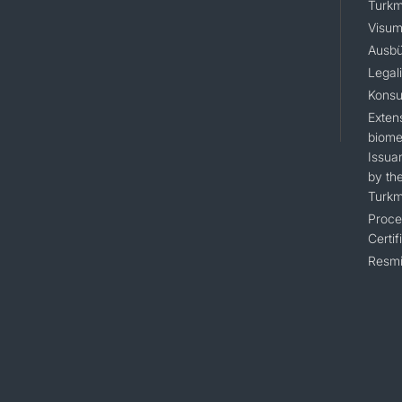
Turkm
Visum
Ausbü
Legal
Konsu
Extens
biomet
Issua
by the
Turkm
Proce
Certif
Resmi