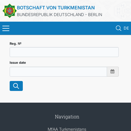
BOTSCHAFT VON TURKMENISTAN
BUNDESREPUBLIK DEUTSCHLAND - BERLIN
DE
STARTSEITE
Reg. №
AKTUELLES
Issue date
MFAA TURKMENISTANS
TURKMENISTAN
KONSULAR ABTEILUNG
Navigation
INVESTITIONEN IN TURKMENISTAN
MfAA Turkmenistans