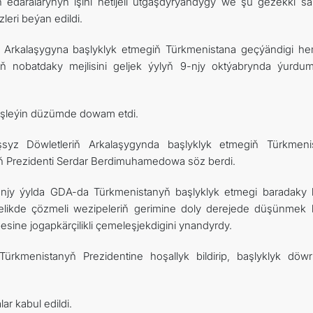
edaralarynyň işini netijeli utgaşdyrýandygy we şu gezekki sa
eri beýan edildi.
ň Arkalaşygyna başlyklyk etmegiň Türkmenistana geçýändigi h
ň nobatdaky mejlisini geljek ýylyň 9-njy oktýabrynda ýurdu
ňişleýin düzümde dowam etdi.
aşsyz Döwletleriň Arkalaşygynda başlyklyk etmegiň Türkmeni
nyň Prezidenti Serdar Berdimuhamedowa söz berdi.
jy ýylda GDA-da Türkmenistanyň başlyklyk etmegi baradaky 
bilelikde çözmeli wezipeleriň gerimine doly derejede düşünmek b
sine jogapkärçilikli çemeleşjekdigini ynandyrdy.
rkmenistanyň Prezidentine hoşallyk bildirip, başlyklyk döw
r kabul edildi.