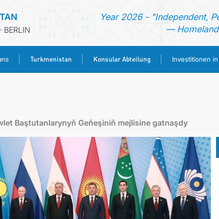
STAN
Year 2026 - "Independent, P
— Homeland 
 BERLIN
Turkmenistan
Konsular Abteilung
ans
Investitionen i
STARTSEITE
AKTUELLES
let Baştutanlarynyň Geňeşiniň mejlisine gatnaşdy
MFAA TURKMENISTANS
TURKMENISTAN
KONSULAR ABTEILUNG
INVESTITIONEN IN TURKMENISTAN