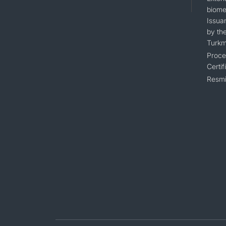
biomet
Issua
by the
Turkm
Proce
Certif
Resmi