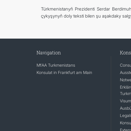
Türkmenistanyň Prezidenti Serdar Berdimu
çykyşynyň doly teksti bilen şu aşakdaky salg
Navigation
Kons
MfAA Turkmenistans
Consu
Konsulat in Frankfurt am Main
Ausst
Notwe
Erklä
Turkm
Visum
Ausbü
Legal
Konsu
Extens