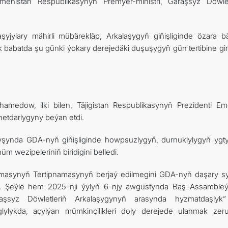
rmenistan Respublikasynyň Premýer-ministri, Garaşsyz Döwlet
ylary mähirli mübärekläp, Arkalaşygyň giňişliginde özara bäh
batda şu günki ýokary derejedäki duşuşygyň gün tertibine giri
muhamedow
, ilki bilen, Täjigistan Respublikasynyň Prezidenti Em
etdarlygyny beýan etdi.
ynda GDA-nyň giňişliginde howpsuzlygyň, durnuklylygyň ygty
m wezipeleriniň biridigini belledi.
ramasynyň Tertipnamasynyň berjaý edilmegini GDA-nyň daşary s
aldy. Şeýle hem 2025-nji ýylyň 6-njy awgustynda Baş Assamble
raşsyz Döwletleriň Arkalaşygynyň arasynda hyzmatdaşlyk”
ylykda, açylýan mümkinçilikleri doly derejede ulanmak zeru