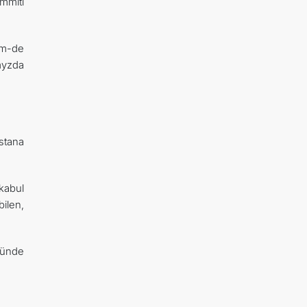
mmiti
em-de
myzda
stana
kabul
ilen,
ründe