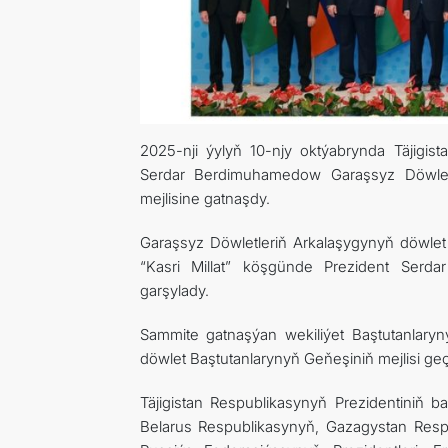
2025-nji ýylyň 10-njy oktýabrynda Täjigis
Serdar Berdimuhamedow Garaşsyz Döwletl
mejlisine gatnaşdy.
Garaşsyz Döwletleriň Arkalaşygynyň döwlet 
“Kasri Millat” köşgünde Prezident Serda
garşylady.
Sammite gatnaşýan wekiliýet Baştutanlar
döwlet Baştutanlarynyň Geňeşiniň mejlisi geçir
Täjigistan Respublikasynyň Prezidentiniň 
Belarus Respublikasynyň, Gazagystan Resp