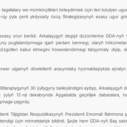
allalary we mümkinçilikleri birleşdirmek üçin ileri tutulýan ugu
njy ýyla çenli ykdysady ösüş Strategiýasynyň esasy ugur görk
 esasy orun berildi. Arkalaşygyň degişli düzümlerine GDA-nyň 
ornuny pugtalandyrmaga işjeň ýardam bermegi, olaryň hökümeta
gütleri kabul etmegini höweslendirmegi tabşyrmaly diýip, d
rwer ulgamyň döwletleriň arasyndaky hyzmatdaşlykda aýratyn
Bitaraplygynyň 30 ýyllygyny belleýändigini aýdyp, Arkalaşygyň d
 ýylyň 12-nji dekabrynda Aşgabatda geçiriljek dabaralara, ha
şmaga çagyrdy.
enti Täjigistan Respublikasynyň Prezidenti Emomali Rahmona ş
dendigi üçin minnetdarlyk bildirdi. Şeýle hem GDA-nyň Baş sekr