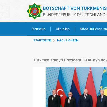
BOTSCHAFT VON TURKMENI
BUNDESREPUBLIK DEUTSCHLAND -
Startseite
Aktuelles
MfAA Turkmenist
STARTSEITE
NACHRICHTEN
Türkmenistanyň Prezidenti GDA-nyň döw