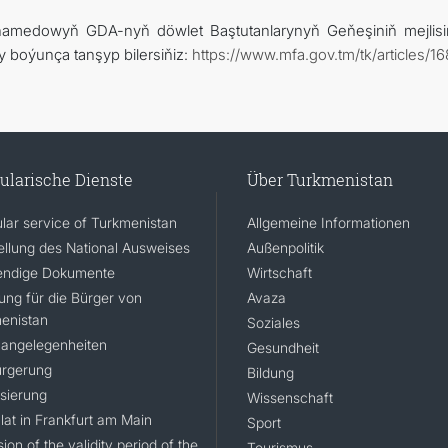
hamedowyň GDA-nyň döwlet Baştutanlarynyň Geňeşiniň mejlisi
y boýunça tanşyp bilersiňiz:
https://www.mfa.gov.tm/tk/articles/16
ularische Dienste
Über Turkmenistan
lar service of Turkmenistan
Allgemeine Informationen
ellung des National Ausweises
Außenpolitik
ndige Dokumente
Wirtschaft
rung für die Bürger von
Avaza
enistan
Soziales
angelegenheiten
Gesundheit
rgerung
Bildung
isierung
Wissenschaft
lat in Frankfurt am Main
Sport
ion of the validity period of the
Tourismus