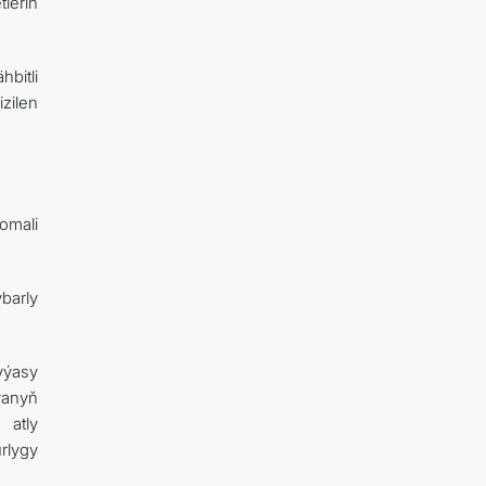
leriň
bitli
zilen
omali
barly
yýasy
ýanyň
 atly
rlygy