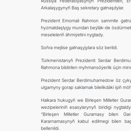
Russiýa Federasiýasynyň Prezidentleri, E
Arkalaşygynyň Baş sekretary gatnaşdylar.
Prezident Emomali Rahmon sammite gatnaşyj
hyzmatdaşlygy mundan beýläk-de ösdürmek ba
meseleleriň ähmiýetini nygtady.
Soňra mejlise gatnaşyjylara söz berildi.
Türkmenistanyň
Prezidenti Serdar Berdi
Rahmona bildirilen myhmansöýerlik üçin minn
Prezident Serdar Berdimuhamedow öz çykyş
ulgamyny gorap saklamak bilelikdäki işiň möhü
Halkara hukugyň we Birleşen Milletler Gu
wezipeleriniň esasylarynyň biridigi nygt
“Birleşen Milletler Guramasy bilen Ga
Kararnamasynyň kabul edilmegi bilen bagl
bellenildi.