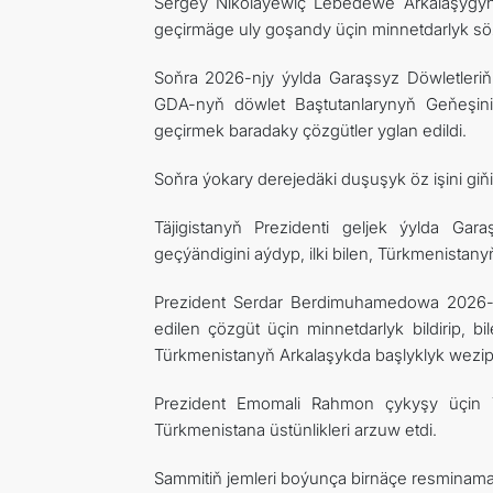
Sergeý Nikolaýewiç Lebedewe Arkalaşygyň 
geçirmäge uly goşandy üçin minnetdarlyk sözl
Soňra 2026-njy ýylda Garaşsyz Döwletleri
GDA-nyň döwlet Baştutanlarynyň Geňeşini
geçirmek baradaky çözgütler yglan edildi.
Soňra ýokary derejedäki duşuşyk öz işini gi
Täjigistanyň Prezidenti geljek ýylda Gar
geçýändigini aýdyp, ilki bilen, Türkmenista
Prezident Serdar Berdimuhamedowa 2026-n
edilen çözgüt üçin minnetdarlyk bildirip, 
Türkmenistanyň Arkalaşykda başlyklyk wezipe
Prezident Emomali Rahmon çykyşy üçin Tü
Türkmenistana üstünlikleri arzuw etdi.
Sammitiň jemleri boýunça birnäçe resminamala