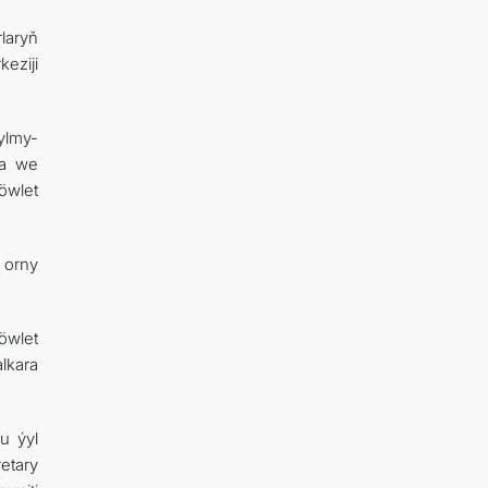
rlaryň
eziji
ylmy-
ra we
öwlet
 orny
öwlet
lkara
u ýyl
etary