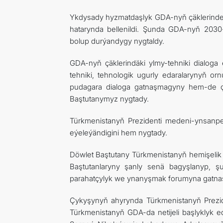
Ykdysady hyzmatdaşlyk GDA-nyň çäklerinde tag
hatarynda bellenildi. Şunda GDA-nyň 2030-
bolup durýandygy nygtaldy.
GDA-nyň çäklerindäki ylmy-tehniki dialoga
tehniki, tehnologik ugurly edaralarynyň 
pudagara dialoga gatnaşmagyny hem-de çöz
Baştutanymyz nygtady.
Türkmenistanyň Prezidenti medeni-ynsanpe
eýeleýändigini hem nygtady.
Döwlet Baştutany Türkmenistanyň hemişelik 
Baştutanlaryny şanly senä bagyşlanyp, şu
parahatçylyk we ynanyşmak forumyna gatna
Çykyşynyň ahyrynda Türkmenistanyň Prezid
Türkmenistanyň GDA-da netijeli başlyklyk e