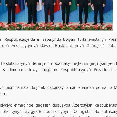
KONTAKT
tan Respublikasynda iş saparynda bolýan Türkmenistanyň Prezi
eriň Arkalaşygynyň döwlet Baştutanlarynyň Geňeşiniň noba
Baştutanlarynyň Geňeşiniň nobatdaky mejlisiniň geçirilýän ýeri 
r Berdimuhamedowy Täjigistan Respublikasynyň Prezidenti mä
ynyň resmi surata düşmek dabarasy tamamlanandan soňra, GD
ildi.
başlyklyk etmeginde geçirilen duşuşyga Azerbaýjan Respublikas
ublikasynyň, Gyrgyz Respublikasynyň, Özbegistan Respublikas