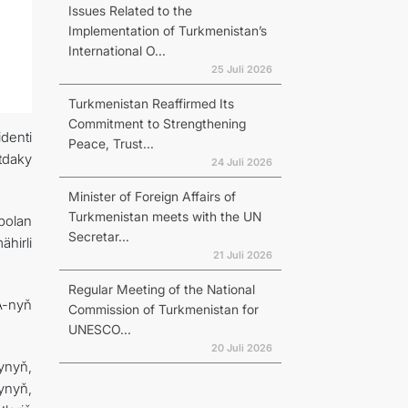
Issues Related to the
Implementation of Turkmenistan’s
International O...
25 Juli 2026
Turkmenistan Reaffirmed Its
Commitment to Strengthening
denti
Peace, Trust...
tdaky
24 Juli 2026
Minister of Foreign Affairs of
Turkmenistan meets with the UN
bolan
Secretar...
hirli
21 Juli 2026
Regular Meeting of the National
A-nyň
Commission of Turkmenistan for
UNESCO...
20 Juli 2026
ynyň,
ynyň,