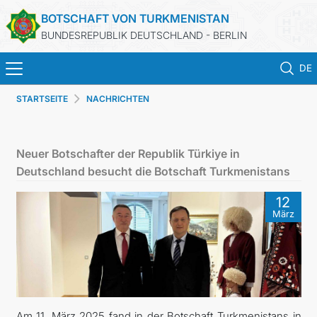
BOTSCHAFT VON TURKMENISTAN
BUNDESREPUBLIK DEUTSCHLAND - BERLIN
DE
STARTSEITE
NACHRICHTEN
STARTSEITE
AKTUELLES
Neuer Botschafter der Republik Türkiye in
Deutschland besucht die Botschaft Turkmenistans
MFAA TURKMENISTANS
12
März
TURKMENISTAN
KONSULAR ABTEILUNG
INVESTITIONEN IN TURKMENISTAN
Am 11. März 2025 fand in der Botschaft Turkmenistans in