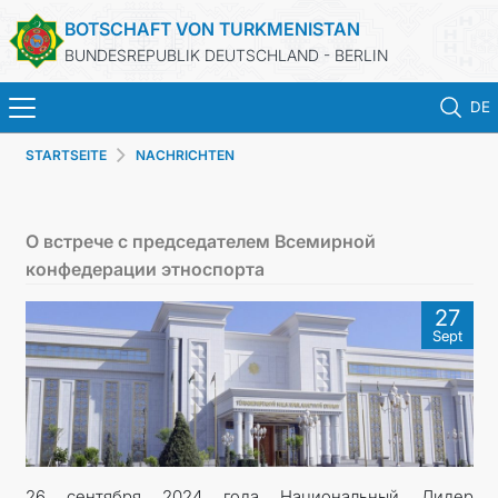
BOTSCHAFT VON TURKMENISTAN
BUNDESREPUBLIK DEUTSCHLAND - BERLIN
DE
STARTSEITE
NACHRICHTEN
STARTSEITE
AKTUELLES
О встрече с председателем Всемирной
конфедерации этноспорта
MFAA TURKMENISTANS
27
Sept
TURKMENISTAN
KONSULAR ABTEILUNG
INVESTITIONEN IN TURKMENISTAN
26 сентября 2024 года Национальный Лидер