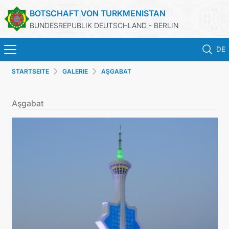
BOTSCHAFT VON TURKMENISTAN
BUNDESREPUBLIK DEUTSCHLAND - BERLIN
DE
STARTSEITE
GALERIE
AŞGABAT
STARTSEITE
Aşgabat
AKTUELLES
MFAA TURKMENISTANS
TURKMENISTAN
KONSULAR ABTEILUNG
INVESTITIONEN IN TURKMENISTAN