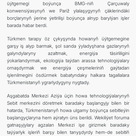
üýtgemegi boýunça BMG-niň Çarçuwaly
konwensiýasynyň we Pariž ylalaşygynyň çäklerindäki
borçlarynyň ýerine ýetirilişi boýunça alnyp barylýan işler
barada habar berdi.
Türkmen tarapy öz çykyşynda howanyň üýtgemegine
garşy iş alyp barmak, şol sanda ýyladyşhana gazlarynyň
galyndylaryny azaltmak, energiýa täsirliligini
ýokarlandyrmak, ekologiýa taýdan arassa tehnologiýalary
ornaşdyrmak we energiýa çeşmeleriniň gaýtadan
işlenilmegini ösdürmek babatyndaky halkara tagallalara
Türkmenistanyň ygrarlydygyny nygtady.
Aşgabatda Merkezi Aziýa üçin howa tehnologiýalarynyň
Sebit merkezini döretmek baradaky başlangyjy bilen bir
hatarda, Türkmenistanyň howa ulgamy boýunça sebitleýin
başlangyçlaryna hem aýratyn üns berildi. Wekiliýet foruma
gatnaşyjylary agzalan Merkezi işe girizmek baradaky
taýýarlyk işleriň barşy bilen tanyşdyrdy hem-de sebitiň