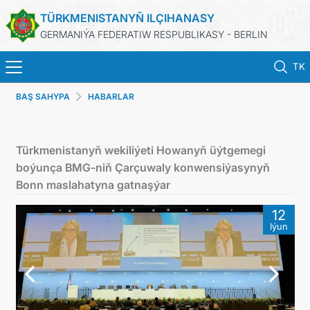
TÜRKMENISTANYŇ ILÇIHANASY
GERMANIÝA FEDERATIW RESPUBLIKASY - BERLIN
TK
BAŞ SAHYPA
HABARLAR
BAŞ SAHYPA
HABARLAR
Türkmenistanyň wekiliýeti Howanyň üýtgemegi
boýunça BMG-niň Çarçuwaly konwensiýasynyň
TÜRKMENISTANYŇ DIM
Bonn maslahatyna gatnaşýar
12
TÜRKMENISTAN
Iýun
KONSULLYK BÖLÜMI
TÜRKMENISTANDA MAÝA GOÝUMLAR