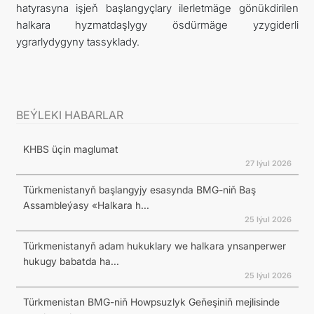
hatyrasyna işjeň başlangyçlary ilerletmäge gönükdirilen
halkara hyzmatdaşlygy ösdürmäge yzygiderli
ygrarlydygyny tassyklady.
BEÝLEKI HABARLAR
KHBS üçin maglumat
27 Iýul 2026
Türkmenistanyň başlangyjy esasynda BMG-niň Baş
Assambleýasy «Halkara h...
25 Iýul 2026
Türkmenistanyň adam hukuklary we halkara ynsanperwer
hukugy babatda ha...
25 Iýul 2026
Türkmenistan BMG-niň Howpsuzlyk Geňeşiniň mejlisinde