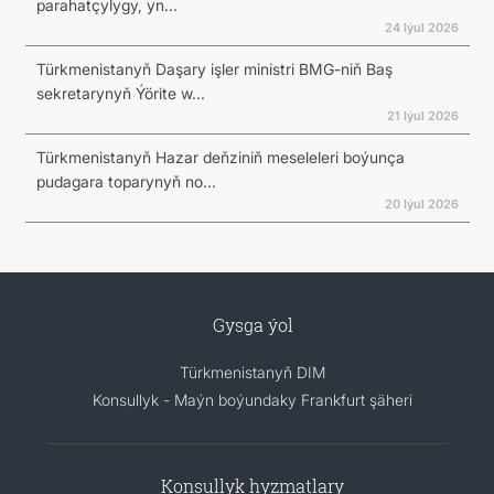
parahatçylygy, yn...
24 Iýul 2026
Türkmenistanyň Daşary işler ministri BMG-niň Baş
sekretarynyň Ýörite w...
21 Iýul 2026
Türkmenistanyň Hazar deňziniň meseleleri boýunça
pudagara toparynyň no...
20 Iýul 2026
Gysga ýol
Türkmenistanyň DIM
Konsullyk - Maýn boýundaky Frankfurt şäheri
Konsullyk hyzmatlary