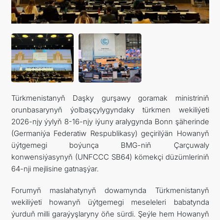
ARAGATNAŞYK
Türkmenistanyň Daşky gurşawy goramak ministriniň
orunbasarynyň ýolbaşçylygyndaky türkmen wekiliýeti
2026-njy ýylyň 8-16-njy iýuny aralygynda Bonn şäherinde
(Germaniýa Federatiw Respublikasy) geçirilýän Howanyň
üýtgemegi boýunça BMG-niň Çarçuwaly
konwensiýasynyň (UNFCCC SB64) kömekçi düzümleriniň
64-nji mejlisine gatnaşýar.
Forumyň maslahatynyň dowamynda Türkmenistanyň
wekiliýeti howanyň üýtgemegi meseleleri babatynda
ýurduň milli garaýyşlaryny öňe sürdi. Şeýle hem Howanyň