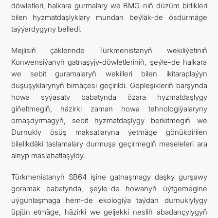
döwletleri, halkara gurmalary we BMG-niň düzüm birlikleri
bilen hyzmatdaşlyklary mundan beýläk-de ösdürmäge
taýýardygyny belledi.
Mejlisiň çäklerinde Türkmenistanyň wekiliýetiniň
Konwensiýanyň gatnaşyjy-döwletleriniň, şeýle-de halkara
we sebit guramalaryň wekilleri bilen ikitaraplaýyn
duşuşyklarynyň birnäçesi geçirildi. Gepleşikleriň barşynda
howa syýasaty babatynda özara hyzmatdaşlygy
giňeltmegiň, häzirki zaman howa tehnologiýalaryny
ornaşdyrmagyň, sebit hyzmatdaşlygy berkitmegiň we
Durnukly ösüş maksatlaryna ýetmäge gönükdirilen
bilelikdäki taslamalary durmuşa geçirmegiň meseleleri ara
alnyp maslahatlaşyldy.
Türkmenistanyň SB64 işine gatnaşmagy daşky gurşawy
goramak babatynda, şeýle-de howanyň üýtgemegine
uýgunlaşmaga hem-de ekologiýa taýdan durnuklylygy
üpjün etmäge, häzirki we geljekki nesliň abadançylygyň