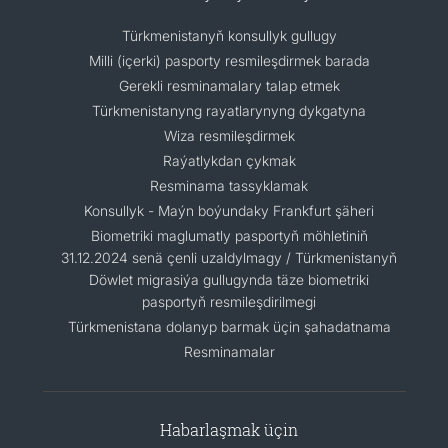
Türkmenistanyň konsullyk gullugy
Milli (içerki) pasporty resmileşdirmek barada
Gerekli resminamalary talap etmek
Türkmenistanyng rayatlarynyng dykgatyna
Wiza resmileşdirmek
Raýatlykdan çykmak
Resminama tassyklamak
Konsullyk - Maýn boýundaky Frankfurt şäheri
Biometriki maglumatly pasportyň möhletiniň
31.12.2024 senä çenli uzaldylmagy / Türkmenistanyň
Döwlet migrasiýa gullugynda täze biometriki
pasportyň resmileşdirilmegi
Türkmenistana dolanyp barmak üçin şahadatnama
Resminamalar
Habarlaşmak üçin