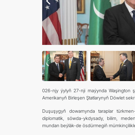
026-njy ýylyň 27-nji maýynda Waşington ş
Amerikanyň Birleşen Ştatlarynyň Döwlet sekr
Duşuşygyň dowamynda taraplar türkmen-
diplomatik, söwda-ykdysady, bilim, meden
mundan beýläk-de ösdürmegiň mümkinçilikleri