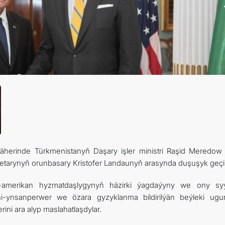
ARAGATNAŞYK
äherinde Türkmenistanyň Daşary işler ministri Raşid Meredow 
etarynyň orunbasary Kristofer Landaunyň arasynda duşuşyk geçiri
amerikan hyzmatdaşlygynyň häzirki ýagdaýyny we ony sy
i-ynsanperwer we özara gyzyklanma bildirilýän beýleki ugur
ni ara alyp maslahatlaşdylar.