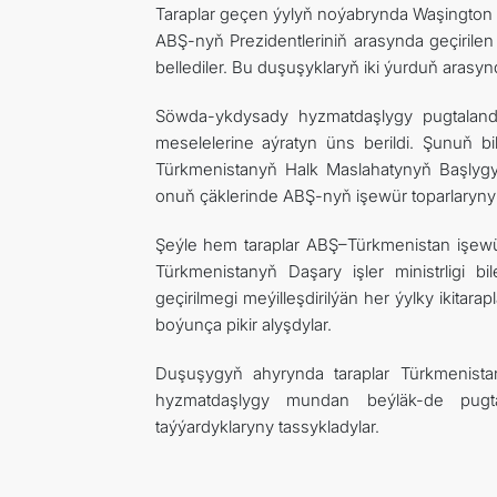
Taraplar geçen ýylyň noýabrynda Waşington 
ABŞ-nyň Prezidentleriniň arasynda geçirilen
bellediler. Bu duşuşyklaryň iki ýurduň arasy
Söwda-ykdysady hyzmatdaşlygy pugtaland
meselelerine aýratyn üns berildi. Şunuň b
Türkmenistanyň Halk Maslahatynyň Başly
onuň çäklerinde ABŞ-nyň işewür toparlarynyň w
Şeýle hem taraplar ABŞ–Türkmenistan işewür
Türkmenistanyň Daşary işler ministrligi 
geçirilmegi meýilleşdirilýän her ýylky ikita
boýunça pikir alyşdylar.
Duşuşygyň ahyrynda taraplar Türkmenistan
hyzmatdaşlygy mundan beýläk-de pugta
taýýardyklaryny tassykladylar.