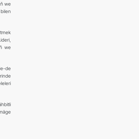
yň we
bilen
ltmek
deri,
yň we
le-de
rinde
eleri
bitli
rmäge