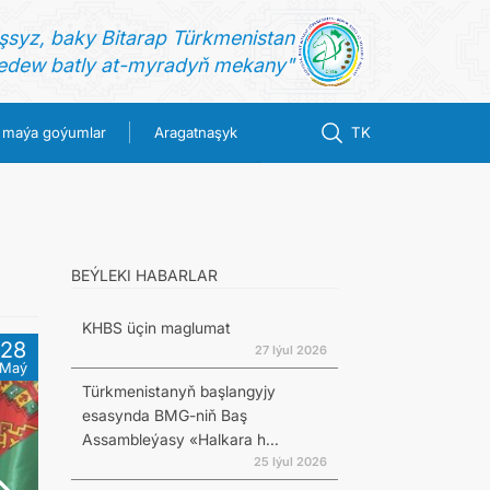
şsyz, baky Bitarap Türkmenistan
dew batly at-myradyň mekany"
 maýa goýumlar
Aragatnaşyk
TK
BEÝLEKI HABARLAR
KHBS üçin maglumat
28
27 Iýul 2026
Maý
Türkmenistanyň başlangyjy
esasynda BMG-niň Baş
Assambleýasy «Halkara h...
25 Iýul 2026