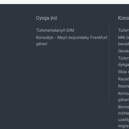
Gysga ýol
Kons
Türkmenistanyň DIM
Türkm
Konsullyk - Maýn boýundaky Frankfurt
Milli 
şäheri
barad
Gerek
Türkm
dykga
Wiza 
Raýat
Resmi
Konsu
şäher
Biome
möhlet
uzald
migra