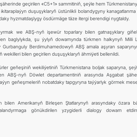
şäherinde geçirilen «C5+1» sammitiniň, şeýle hem Türkmenistan
 ikitaraplaýyn duşuşyklaryň üstünlikli bolandygyny kanagatlanma 
ndaky hyzmatdaşlygy ösdürmäge täze itergi berendigi nygtaldy.
yrmak we ABŞ-nyň işewür toparlary bilen gatnaşyklary giňe
ilen baglylykda, şu ýylyň dowamynda türkmen halkynyň Milli Li
gy Gurbanguly Berdimuhamedowyň ABŞ amala aşyran saparyn
ekilleri bilen geçirilen duşuşyklaryň ähmiýeti bellenildi.
ler geňeşiniň wekiliýetiniň Türkmenistana boljak saparyna, şeý
bilen ABŞ-nyň Döwlet departamentiniň arasynda Aşgabat şähe
raplaýyn geňeşmeleriň nobatdaky tapgyryna taýýarlyk görmek mesel
 bilen Amerikanyň Birleşen Ştatlarynyň arasyndaky özara bäh
landyrmaga gönükdirilen yzygiderli dialogy dowam etdi