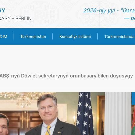
SY
2026-njy ýyl - "Gara
— be
ASY - BERLIN
Türkmenistan
Konsullyk bölümi
 DIM
Türkmenistanda
BAŞ SAHYPA
HABARLAR
ň ABŞ-nyň Döwlet sekretarynyň orunbasary bilen duşuşygy
TÜRKMENISTANYŇ DIM
TÜRKMENISTAN
KONSULLYK BÖLÜMI
TÜRKMENISTANDA MAÝA GOÝUMLAR