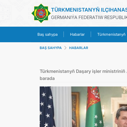
TÜRKMENISTANYŇ ILÇIHANA
GERMANIÝA FEDERATIW RESPUBLIK
Baş sahypa
Habarlar
Türkmenistanyň
BAŞ SAHYPA
HABARLAR
Türkmenistanyň Daşary işler ministrini
barada