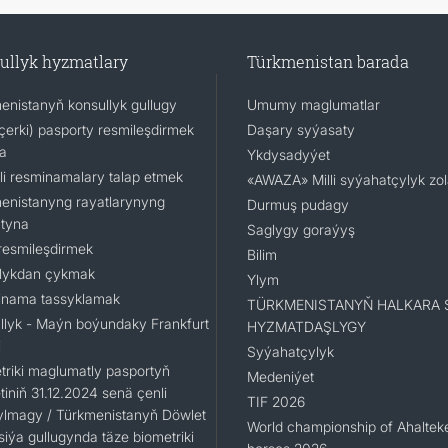
ullyk hyzmatlary
Türkmenistan barada
enistanyň konsullyk gullugy
Umumy maglumatlar
(içerki) pasporty resmileşdirmek
Daşary syýasaty
a
Ykdysadyýet
li resminamalary talap etmek
«AWAZA» Milli syýahatçylyk zo
enistanyng rayatlarynyng
Durmuş pudagy
tyna
Saglygy goraýyş
resmileşdirmek
Bilim
lykdan çykmak
Ylym
nama tassyklamak
TÜRKMENISTANYŇ HALKARA 
llyk - Maýn boýundaky Frankfurt
HYZMATDAŞLYGY
i
Syýahatçylyk
triki maglumatly pasportyň
Medeniýet
iniň 31.12.2024 senä çenli
TIF 2026
ylmagy / Türkmenistanyň Döwlet
World championship of Ahaltek
siýa gullugynda täze biometriki