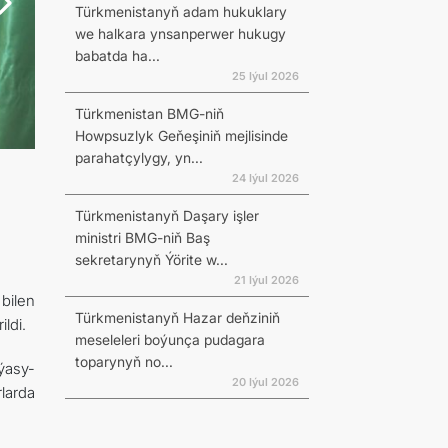
Türkmenistanyň adam hukuklary
we halkara ynsanperwer hukugy
babatda ha...
25 Iýul 2026
Türkmenistan BMG-niň
Howpsuzlyk Geňeşiniň mejlisinde
parahatçylygy, yn...
24 Iýul 2026
Türkmenistanyň Daşary işler
ministri BMG-niň Baş
sekretarynyň Ýörite w...
21 Iýul 2026
bilen
Türkmenistanyň Hazar deňziniň
ldi.
meseleleri boýunça pudagara
toparynyň no...
ýasy-
20 Iýul 2026
larda