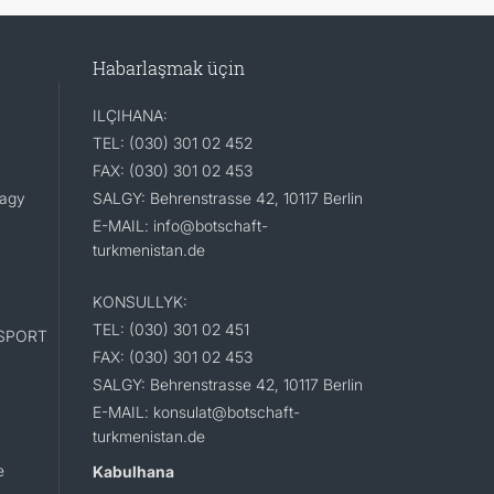
Habarlaşmak üçin
ILÇIHANA:
TEL: (030) 301 02 452
FAX: (030) 301 02 453
lagy
SALGY: Behrenstrasse 42, 10117 Berlin
E-MAIL: info@botschaft-
turkmenistan.de
KONSULLYK:
TEL: (030) 301 02 451
SPORT
FAX: (030) 301 02 453
SALGY: Behrenstrasse 42, 10117 Berlin
E-MAIL: konsulat@botschaft-
turkmenistan.de
e
Kabulhana