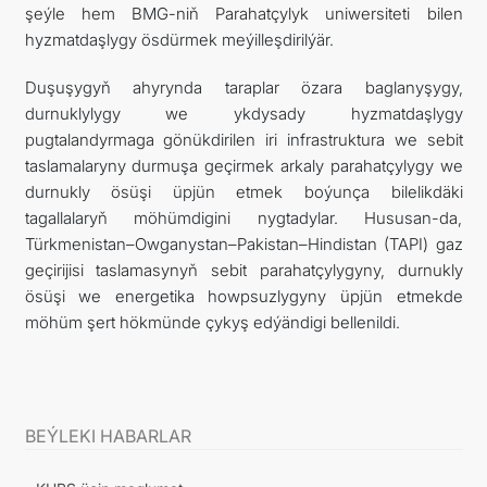
şeýle hem BMG-niň Parahatçylyk uniwersiteti bilen
hyzmatdaşlygy ösdürmek meýilleşdirilýär.
Duşuşygyň ahyrynda taraplar özara baglanyşygy,
durnuklylygy we ykdysady hyzmatdaşlygy
pugtalandyrmaga gönükdirilen iri infrastruktura we sebit
taslamalaryny durmuşa geçirmek arkaly parahatçylygy we
durnukly ösüşi üpjün etmek boýunça bilelikdäki
tagallalaryň möhümdigini nygtadylar. Hususan-da,
Türkmenistan–Owganystan–Pakistan–Hindistan (TAPI) gaz
geçirijisi taslamasynyň sebit parahatçylygyny, durnukly
ösüşi we energetika howpsuzlygyny üpjün etmekde
möhüm şert hökmünde çykyş edýändigi bellenildi.
BEÝLEKI HABARLAR