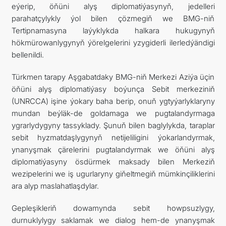
eýerip, öňüni alyş diplomatiýasynyň, jedelleri
parahatçylykly ýol bilen çözmegiň we BMG-niň
Tertipnamasyna laýyklykda halkara hukugynyň
hökmürowanlygynyň ýörelgelerini yzygiderli ilerledýändigi
bellenildi.
Türkmen tarapy Aşgabatdaky BMG-niň Merkezi Aziýa üçin
öňüni alyş diplomatiýasy boýunça Sebit merkeziniň
(UNRCCA) işine ýokary baha berip, onuň ygtyýarlyklaryny
mundan beýläk-de goldamaga we pugtalandyrmaga
ygrarlydygyny tassyklady. Şunuň bilen baglylykda, taraplar
sebit hyzmatdaşlygynyň netijeliligini ýokarlandyrmak,
ynanyşmak çärelerini pugtalandyrmak we öňüni alyş
diplomatiýasyny ösdürmek maksady bilen Merkeziň
wezipelerini we iş ugurlaryny giňeltmegiň mümkinçiliklerini
ara alyp maslahatlaşdylar.
Gepleşikleriň dowamynda sebit howpsuzlygy,
durnuklylygy saklamak we dialog hem-de ynanyşmak