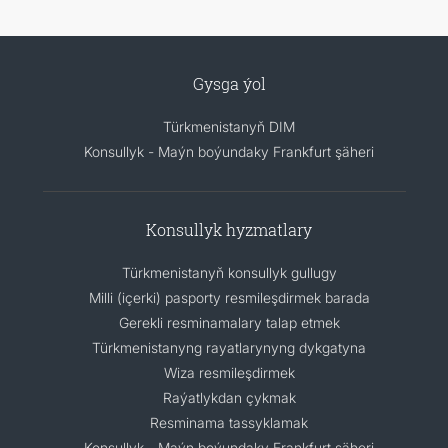
Gysga ýol
Türkmenistanyň DIM
Konsullyk - Maýn boýundaky Frankfurt şäheri
Konsullyk hyzmatlary
Türkmenistanyň konsullyk gullugy
Milli (içerki) pasporty resmileşdirmek barada
Gerekli resminamalary talap etmek
Türkmenistanyng rayatlarynyng dykgatyna
Wiza resmileşdirmek
Raýatlykdan çykmak
Resminama tassyklamak
Konsullyk - Maýn boýundaky Frankfurt şäheri