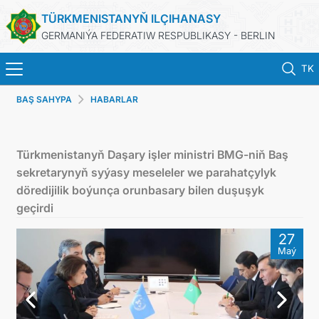
TÜRKMENISTANYŇ ILÇIHANASY
GERMANIÝA FEDERATIW RESPUBLIKASY - BERLIN
TK
BAŞ SAHYPA
HABARLAR
BAŞ SAHYPA
HABARLAR
Türkmenistanyň Daşary işler ministri BMG-niň Baş
sekretarynyň syýasy meseleler we parahatçylyk
TÜRKMENISTANYŇ DIM
döredijilik boýunça orunbasary bilen duşuşyk
geçirdi
TÜRKMENISTAN
27
Maý
KONSULLYK BÖLÜMI
TÜRKMENISTANDA MAÝA GOÝUMLAR