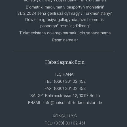
Biometriki maglumatly pasportyň möhletiniň
31.12.2024 senä çenli uzaldylmagy / Türkmenistanyň
Döwlet migrasiýa gullugynda täze biometriki
pasportyň resmileşdirilmegi
Türkmenistana dolanyp barmak üçin şahadatnama
Resminamalar
Habarlaşmak üçin
ILÇIHANA:
TEL: (030) 301 02 452
FAX: (030) 301 02 453
SALGY: Behrenstrasse 42, 10117 Berlin
E-MAIL: info@botschaft-turkmenistan.de
KONSULLYK:
TEL: (030) 301 02 451