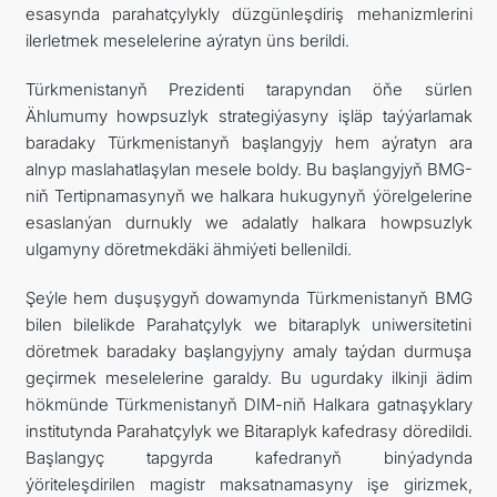
esasynda parahatçylykly düzgünleşdiriş mehanizmlerini
ilerletmek meselelerine aýratyn üns berildi.
Türkmenistanyň Prezidenti tarapyndan öňe sürlen
Ählumumy howpsuzlyk strategiýasyny işläp taýýarlamak
baradaky Türkmenistanyň başlangyjy hem aýratyn ara
alnyp maslahatlaşylan mesele boldy. Bu başlangyjyň BMG-
niň Tertipnamasynyň we halkara hukugynyň ýörelgelerine
esaslanýan durnukly we adalatly halkara howpsuzlyk
ulgamyny döretmekdäki ähmiýeti bellenildi.
Şeýle hem duşuşygyň dowamynda Türkmenistanyň BMG
bilen bilelikde Parahatçylyk we bitaraplyk uniwersitetini
döretmek baradaky başlangyjyny amaly taýdan durmuşa
geçirmek meselelerine garaldy. Bu ugurdaky ilkinji ädim
hökmünde Türkmenistanyň DIM-niň Halkara gatnaşyklary
institutynda Parahatçylyk we Bitaraplyk kafedrasy döredildi.
Başlangyç tapgyrda kafedranyň binýadynda
ýöriteleşdirilen magistr maksatnamasyny işe girizmek,