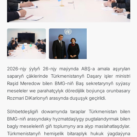
ARAGATNAŞYK
2026-njy ýylyň 26-njy maýynda ABŞ-a amala aşyrylan
saparyň çäklerinde Türkmenistanyň Daşary işler ministri
Raşid Meredow bilen BMG-niň Baş sekretarynyň syýasy
meseleler we parahatçylyk döredijilik boýunça orunbasary
Rozmari DiKarlonyň arasynda duşuşyk geçirildi.
Söhbetdeşligiň dowamynda taraplar Türkmenistan bilen
BMG-niň arasyndaky hyzmatdaşlygy pugtalandyrmak bilen
bagly meseleleriň giň toplumyny ara alyp maslahatlaşdylar.
Türkmenistanyň hemişelik bitaraplyk hukuk ýagdaýyna