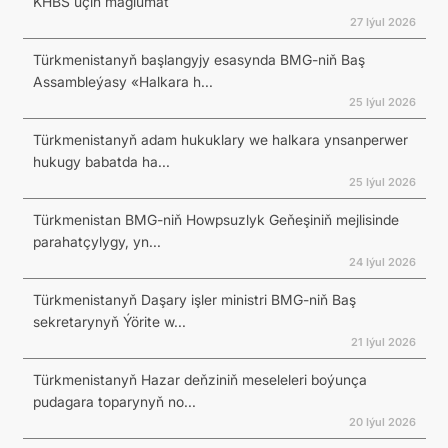
KHBS üçin maglumat
27 Iýul 2026
Türkmenistanyň başlangyjy esasynda BMG-niň Baş
Assambleýasy «Halkara h...
25 Iýul 2026
Türkmenistanyň adam hukuklary we halkara ynsanperwer
hukugy babatda ha...
25 Iýul 2026
Türkmenistan BMG-niň Howpsuzlyk Geňeşiniň mejlisinde
parahatçylygy, yn...
24 Iýul 2026
Türkmenistanyň Daşary işler ministri BMG-niň Baş
sekretarynyň Ýörite w...
21 Iýul 2026
Türkmenistanyň Hazar deňziniň meseleleri boýunça
pudagara toparynyň no...
20 Iýul 2026