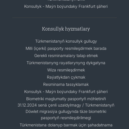
Konsullyk - Maýn boýundaky Frankfurt şäheri
Konsullyk hyzmatlary
Türkmenistanyň konsullyk gullugy
Milli (içerki) pasporty resmileşdirmek barada
Gerekli resminamalary talap etmek
Türkmenistanyng rayatlarynyng dykgatyna
Wiza resmileşdirmek
Raýatlykdan çykmak
Resminama tassyklamak
Konsullyk - Maýn boýundaky Frankfurt şäheri
Biometriki maglumatly pasportyň möhletiniň
31.12.2024 senä çenli uzaldylmagy / Türkmenistanyň
Döwlet migrasiýa gullugynda täze biometriki
pasportyň resmileşdirilmegi
Türkmenistana dolanyp barmak üçin şahadatnama