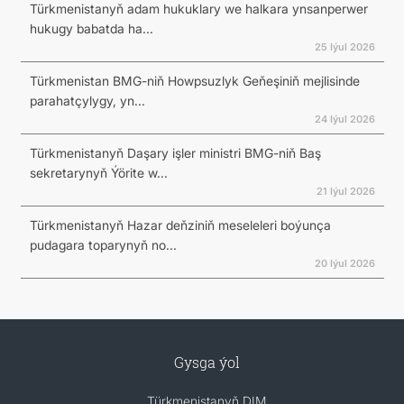
Türkmenistanyň adam hukuklary we halkara ynsanperwer
hukugy babatda ha...
25 Iýul 2026
Türkmenistan BMG-niň Howpsuzlyk Geňeşiniň mejlisinde
parahatçylygy, yn...
24 Iýul 2026
Türkmenistanyň Daşary işler ministri BMG-niň Baş
sekretarynyň Ýörite w...
21 Iýul 2026
Türkmenistanyň Hazar deňziniň meseleleri boýunça
pudagara toparynyň no...
20 Iýul 2026
Gysga ýol
Türkmenistanyň DIM