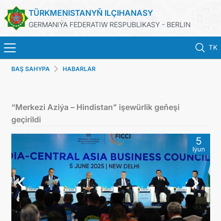
TÜRKMENISTANYŇ ILÇIHANASY
GERMANIÝA FEDERATIW RESPUBLIKASY - BERLIN
TK
BAŞ SAHYPA
HABARLAR
BAŞ SAHYPA
HABARLAR
“Merkezi Aziýa – Hindistan” işewürlik geňeşi
geçirildi
TÜRKMENISTANYŇ DIM
5
Iýun
TÜRKMENISTAN
KONSULLYK BÖLÜMI
TÜRKMENISTANDA MAÝA GOÝUMLAR