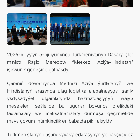
ARAGATNAŞYK
2025-nji ýylyň 5-nji iýunynda Türkmenistanyň Daşary işler
ministri Raşid Meredow “Merkezi Aziýa-Hindistan”
işewürlik geňeşine gatnaşdy.
Çäräniň dowamynda Merkezi Aziýa ýurtlarynyň we
Hindistanyň arasynda ulag-logistika aragatnaşygy, sanly
ykdysadyýet ulgamlarynda hyzmatdaşlygyň wajyp
meseleleri, şeýle-de bu ugurlar boýunça bilelikdäki
taslamalary we maksatnamalary durmuşa geçirmekde
maýa goýum mümkinçilikleri babatda pikir alşyldy.
Türkmenistanyň daşary syýasy edarasynyň ýolbaşçysy öz