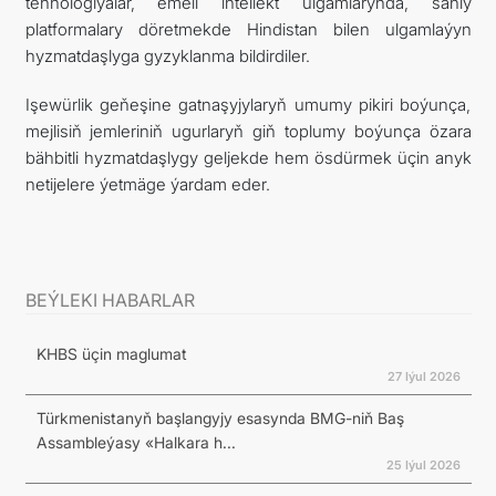
tehnologiýalar, emeli intellekt ulgamlarynda, sanly
platformalary döretmekde Hindistan bilen ulgamlaýyn
hyzmatdaşlyga gyzyklanma bildirdiler.
Işewürlik geňeşine gatnaşyjylaryň umumy pikiri boýunça,
mejlisiň jemleriniň ugurlaryň giň toplumy boýunça özara
bähbitli hyzmatdaşlygy geljekde hem ösdürmek üçin anyk
netijelere ýetmäge ýardam eder.
BEÝLEKI HABARLAR
KHBS üçin maglumat
27 Iýul 2026
Türkmenistanyň başlangyjy esasynda BMG-niň Baş
Assambleýasy «Halkara h...
25 Iýul 2026