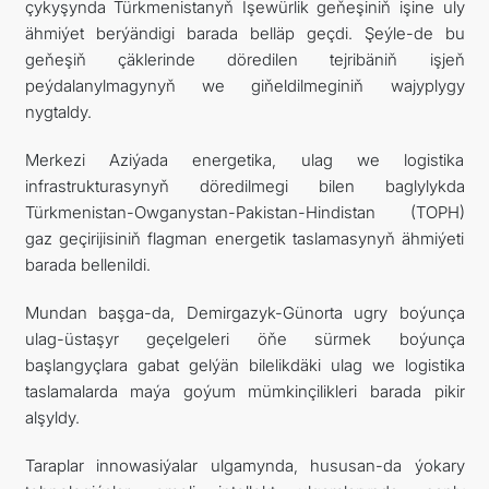
çykyşynda Türkmenistanyň Işewürlik geňeşiniň işine uly
ähmiýet berýändigi barada belläp geçdi. Şeýle-de bu
geňeşiň çäklerinde döredilen tejribäniň işjeň
peýdalanylmagynyň we giňeldilmeginiň wajyplygy
nygtaldy.
Merkezi Aziýada energetika, ulag we logistika
infrastrukturasynyň döredilmegi bilen baglylykda
Türkmenistan-Owganystan-Pakistan-Hindistan (TOPH)
gaz geçirijisiniň flagman energetik taslamasynyň ähmiýeti
barada bellenildi.
Mundan başga-da, Demirgazyk-Günorta ugry boýunça
ulag-üstaşyr geçelgeleri öňe sürmek boýunça
başlangyçlara gabat gelýän bilelikdäki ulag we logistika
taslamalarda maýa goýum mümkinçilikleri barada pikir
alşyldy.
Taraplar innowasiýalar ulgamynda, hususan-da ýokary