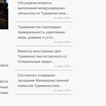
Обсуждены вопросы
выполнения международных
обязательств Туркменистана...
25 Июл 2026
Туркменистан подтвердил
приверженность укреплению
мира, доверия и усто...
24 Июл 2026
Министр иностранных дел
Туркменистана встретился со
Специальным предст...
ловом
21 Июл 2026
Состоялось очередное
заседание Межведомственной
асти
комиссии Туркменистана...
нных
20 Июл 2026
анами