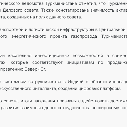
ического ведомства Туркменистана отметил, что Туркмен
 Делового совета. Также констатирована значимость акти
а, созданных на полях данного совета.
ранспортной и логистической инфраструктуры в Центральной
ого энергетического проекта газопровода Туркменист
ми касательно инвестиционных возможностей в совмес
ктах, которые соответствуют инициативам по продвиж
аправлению Север-Юг.
в системном сотрудничестве с Индией в области инновац
 искусственного интеллекта, создании цифровых платформ.
 совета, итоги заседания призваны содействовать дости
 развития взаимовыгодного сотрудничества по широкому сп