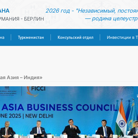
АНА
2026 год - "Независимый, постоя
— родина целеустр
РМАНИЯ - БЕРЛИН
Туркменистан
Консульский отдел
на
Инвестиции в 
ГЛАВНАЯ
НОВОСТИ
ая Азия – Индия»
МИД ТУРКМЕНИСТАНА
ТУРКМЕНИСТАН
КОНСУЛЬСКИЙ ОТДЕЛ
ИНВЕСТИЦИИ В ТУРКМЕНИСТАН