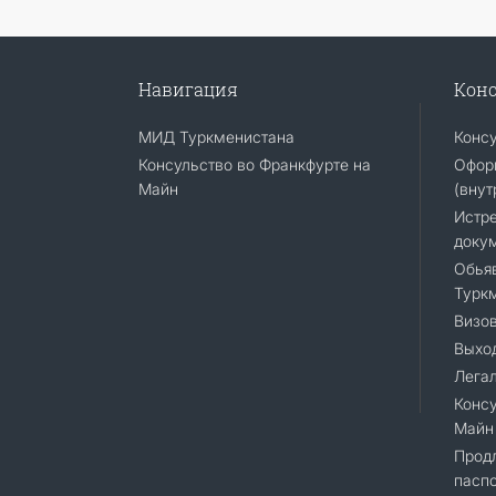
Навигация
Конс
МИД Туркменистана
Конс
Консульство во Франкфурте на
Офор
Майн
(внут
Истр
доку
Обья
Турк
Визо
Выход
Лега
Консу
Майн
Прод
паспо