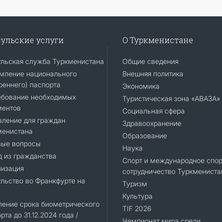
ульские услуги
О Туркменистане
ульская служба Туркменистана
Общие сведения
мление национального
Внешняя политика
реннего) паспорта
Экономика
ебование необходимых
Туристическая зона «АВАЗА»
ментов
Социальная сфера
вление для граждан
Здравоохранение
менистана
Образование
вые вопросы
Наука
 из гражданства
Спорт и международное спор
лизация
сотрудничество Туркмениста
льство во Франкфурте на
Туризм
Культура
ление срока биометрического
TIF 2026
рта до 31.12.2024 года /
Чемпионат мира среди