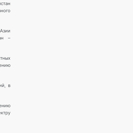
истан
вного
 Азии
ан –
тных
ению
ий, в
жению
ектру