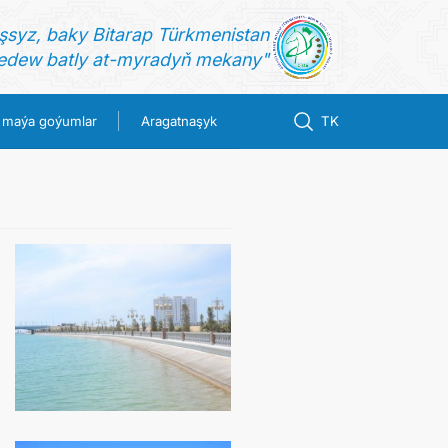
şsyz, baky Bitarap Türkmenistan
dew batly at-myradyň mekany"
 maýa goýumlar
Aragatnaşyk
TK