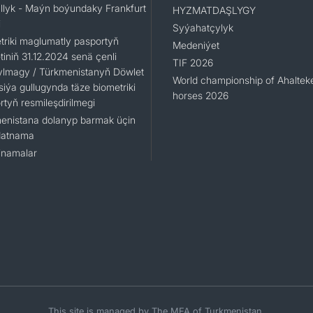
llyk - Maýn boýundaky Frankfurt
HYZMATDAŞLYGY
i
Syýahatçylyk
triki maglumatly pasportyň
Medeniýet
iniň 31.12.2024 senä çenli
TIF 2026
ylmagy / Türkmenistanyň Döwlet
World championship of Ahaltek
siýa gullugynda täze biometriki
horses 2026
rtyň resmileşdirilmegi
enistana dolanyp barmak üçin
datnama
namalar
This site is managed by The MFA of Turkmenistan.