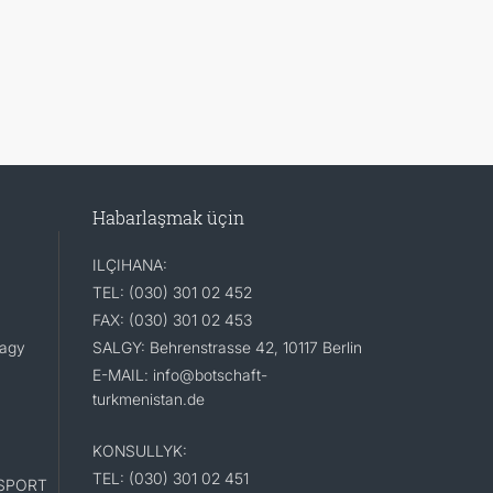
Habarlaşmak üçin
ILÇIHANA:
TEL: (030) 301 02 452
FAX: (030) 301 02 453
lagy
SALGY: Behrenstrasse 42, 10117 Berlin
E-MAIL: info@botschaft-
turkmenistan.de
KONSULLYK:
TEL: (030) 301 02 451
SPORT