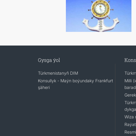
Gysga ýol
Kons
Türkmenistanyň DIM
Türkm
Konsullyk - Maýn boýundaky Frankfurt
Milli 
şäheri
barad
Gerek
Türkm
dykga
Wiza 
Raýat
Resmi