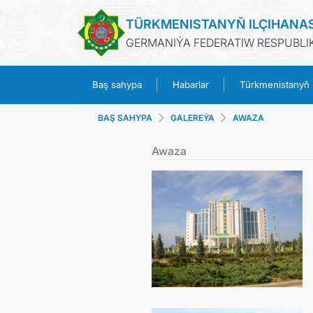
TÜRKMENISTANYŇ ILÇIHANA
GERMANIÝA FEDERATIW RESPUBLIK
Baş sahypa
Habarlar
Türkmenistanyň
BAŞ SAHYPA
GALEREÝA
AWAZA
Awaza