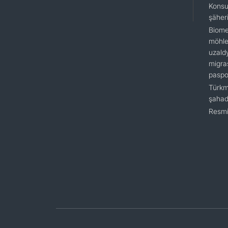
Konsu
şäher
Biome
möhlet
uzald
migra
paspo
Türkm
şaha
Resmi