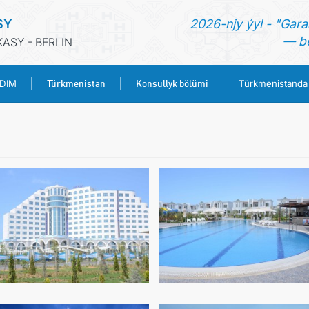
SY
2026-njy ýyl - "Gara
— be
ASY - BERLIN
Türkmenistan
Konsullyk bölümi
 DIM
Türkmenistanda
BAŞ SAHYPA
HABARLAR
TÜRKMENISTANYŇ DIM
TÜRKMENISTAN
KONSULLYK BÖLÜMI
TÜRKMENISTANDA MAÝA GOÝUMLAR