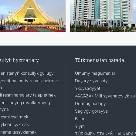
ullyk hyzmatlary
Türkmenistan barada
enistanyň konsullyk gullugy
Umumy maglumatlar
(içerki) pasporty resmileşdirmek
Daşary syýasaty
a
Ykdysadyýet
li resminamalary talap etmek
«AWAZA» Milli syýahatçylyk zo
enistanyng rayatlarynyng
Durmuş pudagy
tyna
Saglygy goraýyş
resmileşdirmek
Bilim
lykdan çykmak
Ylym
nama tassyklamak
TÜRKMENISTANYŇ HALKARA 