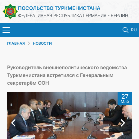
ПОСОЛЬСТВО ТУРКМЕНИСТАНА
ФЕДЕРАТИВНАЯ РЕСПУБЛИКА ГЕРМАНИЯ - БЕРЛИН
RU
ГЛАВНАЯ
НОВОСТИ
ГЛАВНАЯ
НОВОСТИ
Руководитель внешнеполитического ведомства
Туркменистана встретился с Генеральным
МИД ТУРКМЕНИСТАНА
секретарём ООН
27
ТУРКМЕНИСТАН
Май
КОНСУЛЬСКИЙ ОТДЕЛ
ИНВЕСТИЦИИ В ТУРКМЕНИСТАН