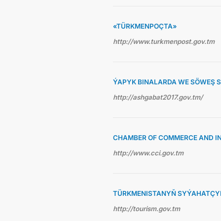
«TÜRKMENPOÇTA»
http://www.turkmenpost.gov.tm
ÝAPYK BINALARDA WE SÖWEŞ 
http://ashgabat2017.gov.tm/
CHAMBER OF COMMERCE AND I
http://www.cci.gov.tm
TÜRKMENISTANYŇ SYÝAHATÇYL
http://tourism.gov.tm