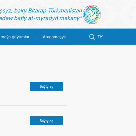
şsyz, baky Bitarap Türkmenistan
dew batly at-myradyň mekany"
 maýa goýumlar
Aragatnaşyk
TK
Saýty aç
Saýty aç