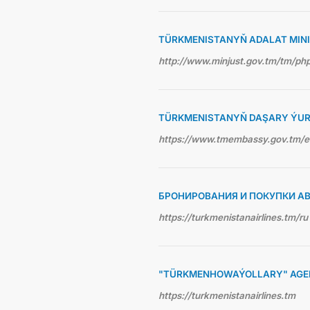
TÜRKMENISTANYŇ ADALAT MINI
http://www.minjust.gov.tm/tm/p
TÜRKMENISTANYŇ DAŞARY ÝUR
https://www.tmembassy.gov.tm/
БРОНИРОВАНИЯ И ПОКУПКИ А
https://turkmenistanairlines.tm/ru
"TÜRKMENHOWAÝOLLARY" AGEN
https://turkmenistanairlines.tm