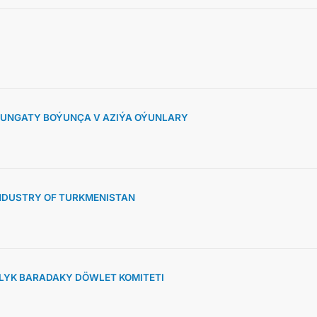
ARAGATNAŞYK
SUNGATY BOÝUNÇA V AZIÝA OÝUNLARY
NDUSTRY OF TURKMENISTAN
YK BARADAKY DÖWLET KOMITETI