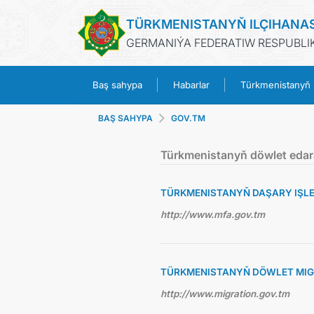
TÜRKMENISTANYŇ ILÇIHANA
GERMANIÝA FEDERATIW RESPUBLIK
Baş sahypa
Habarlar
Türkmenistanyň
BAŞ SAHYPA
GOV.TM
Türkmenistanyň döwlet edar
TÜRKMENISTANYŇ DAŞARY IŞLER
http://www.mfa.gov.tm
TÜRKMENISTANYŇ DÖWLET MIG
http://www.migration.gov.tm