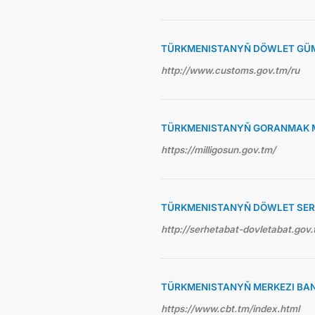
TÜRKMENISTANYŇ DÖWLET GÜ
http://www.customs.gov.tm/ru
TÜRKMENISTANYŇ GORANMAK M
https://milligosun.gov.tm/
TÜRKMENISTANYŇ DÖWLET SE
http://serhetabat-dovletabat.gov.
TÜRKMENISTANYŇ MERKEZI BA
https://www.cbt.tm/index.html