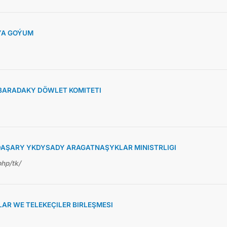
ÝA GOÝUM
BARADAKY DÖWLET KOMITETI
AŞARY YKDYSADY ARAGATNAŞYKLAR MINISTRLIGI
php/tk/
R WE TELEKEÇILER BIRLEŞMESI