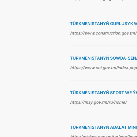
TÜRKMENISTANYŇ GURLUŞYK WE
https://www.construction.gov.tm/
TÜRKMENISTANYŇ SÖWDA-SEN
https://www.cci.gov.tm/index.php
TÜRKMENISTANYŇ SPORT WE ÝA
https://msy.gov.tm/ru/home/
TÜRKMENISTANYŇ ADALAT MINI
http://minjust.gov.tm/tm/php/ho