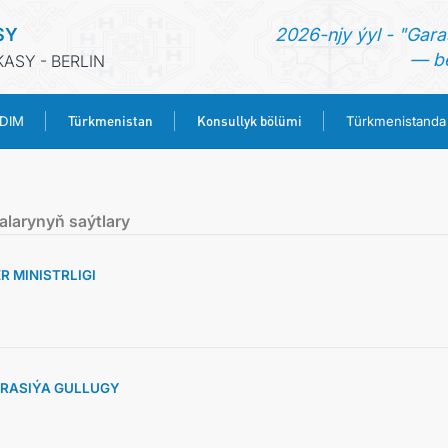
SY
2026-njy ýyl - "Gara
— be
ASY - BERLIN
Türkmenistan
Konsullyk bölümi
 DIM
Türkmenistanda
BAŞ SAHYPA
alarynyň saýtlary
HABARLAR
 MINISTRLIGI
TÜRKMENISTANYŇ DIM
TÜRKMENISTAN
RASIÝA GULLUGY
KONSULLYK BÖLÜMI
TÜRKMENISTANDA MAÝA GOÝUMLAR