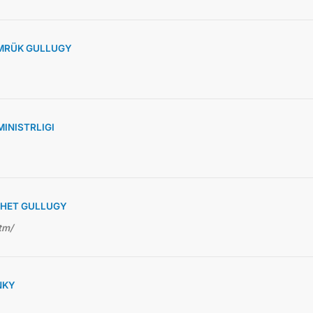
MRÜK GULLUGY
INISTRLIGI
RHET GULLUGY
tm/
NKY