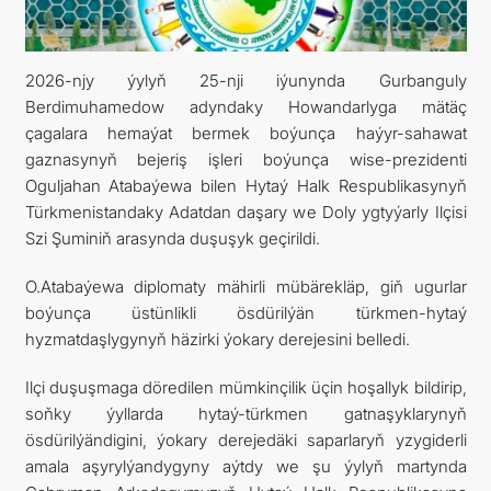
ARAGATNAŞYK
2026-njy ýylyň 25-nji iýunynda Gurbanguly
Berdimuhamedow adyndaky Howandarlyga mätäç
çagalara hemaýat bermek boýunça haýyr-sahawat
gaznasynyň bejeriş işleri boýunça wise-prezidenti
Oguljahan Atabaýewa bilen Hytaý Halk Respublikasynyň
Türkmenistandaky Adatdan daşary we Doly ygtyýarly Ilçisi
Szi Şuminiň arasynda duşuşyk geçirildi.
O.Atabaýewa diplomaty mähirli mübärekläp, giň ugurlar
boýunça üstünlikli ösdürilýän türkmen-hytaý
hyzmatdaşlygynyň häzirki ýokary derejesini belledi.
Ilçi duşuşmaga döredilen mümkinçilik üçin hoşallyk bildirip,
soňky ýyllarda hytaý-türkmen gatnaşyklarynyň
ösdürilýändigini, ýokary derejedäki saparlaryň yzygiderli
amala aşyrylýandygyny aýtdy we şu ýylyň martynda