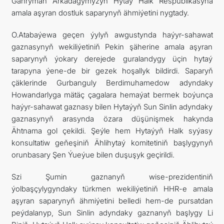
Gahryman Arkadagymyzyň Hytaý Halk Respublikasyna
amala aşyran dostluk saparynyň ähmiýetini nygtady.
O.Atabaýewa geçen ýylyň awgustynda haýyr-sahawat
gaznasynyň wekiliýetiniň Pekin şäherine amala aşyran
saparynyň ýokary derejede guralandygy üçin hytaý
tarapyna ýene-de bir gezek hoşallyk bildirdi. Saparyň
çäklerinde Gurbanguly Berdimuhamedow adyndaky
Howandarlyga mätäç çagalara hemaýat bermek boýunça
haýyr-sahawat gaznasy bilen Hytaýyň Sun Sinlin adyndaky
gaznasynyň arasynda özara düşünişmek hakynda
Ähtnama gol çekildi. Şeýle hem Hytaýyň Halk syýasy
konsultatiw geňeşiniň Ählihytaý komitetiniň başlygynyň
orunbasary Şen Ýueýue bilen duşuşyk geçirildi.
Szi Şumin gaznanyň wise-prezidentiniň
ýolbaşçylygyndaky türkmen wekiliýetiniň HHR-e amala
aşyran saparynyň ähmiýetini belledi hem-de pursatdan
peýdalanyp, Sun Sinlin adyndaky gaznanyň başlygy Li