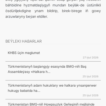
bähbidine hyzmatdaşlygyň mundan beýläk-de üstünlikli
ösdüriljekdigine ynam bildirip, birek-birege iň gowy
arzuwlaryny beýan etdiler.
BEÝLEKI HABARLAR
KHBS üçin maglumat
27 Iýul 2026
Türkmenistanyň başlangyjy esasynda BMG-niň Baş
Assambleýasy «Halkara h...
25 Iýul 2026
Türkmenistanyň adam hukuklary we halkara ynsanperwer
hukugy babatda ha...
25 Iýul 2026
Türkmenistan BMG-niň Howpsuzlyk Geňeşiniň mejlisinde