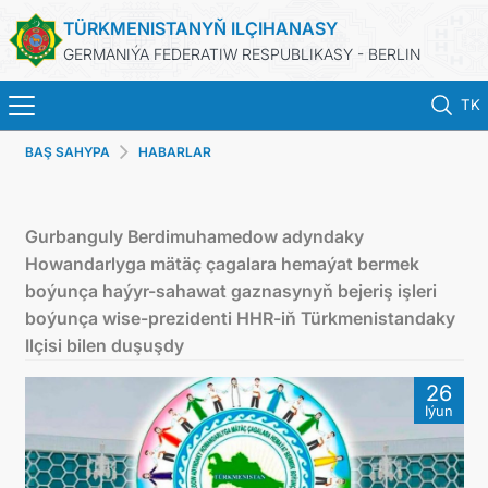
TÜRKMENISTANYŇ ILÇIHANASY
GERMANIÝA FEDERATIW RESPUBLIKASY - BERLIN
TK
BAŞ SAHYPA
HABARLAR
BAŞ SAHYPA
HABARLAR
Gurbanguly Berdimuhamedow adyndaky
Howandarlyga mätäç çagalara hemaýat bermek
TÜRKMENISTANYŇ DIM
boýunça haýyr-sahawat gaznasynyň bejeriş işleri
boýunça wise-prezidenti HHR-iň Türkmenistandaky
TÜRKMENISTAN
Ilçisi bilen duşuşdy
26
KONSULLYK BÖLÜMI
Iýun
TÜRKMENISTANDA MAÝA GOÝUMLAR