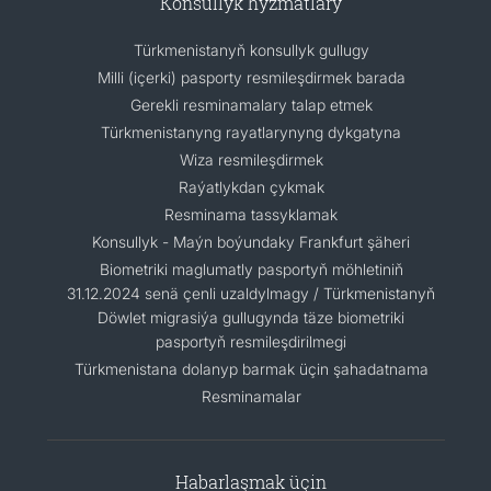
Konsullyk hyzmatlary
Türkmenistanyň konsullyk gullugy
Milli (içerki) pasporty resmileşdirmek barada
Gerekli resminamalary talap etmek
Türkmenistanyng rayatlarynyng dykgatyna
Wiza resmileşdirmek
Raýatlykdan çykmak
Resminama tassyklamak
Konsullyk - Maýn boýundaky Frankfurt şäheri
Biometriki maglumatly pasportyň möhletiniň
31.12.2024 senä çenli uzaldylmagy / Türkmenistanyň
Döwlet migrasiýa gullugynda täze biometriki
pasportyň resmileşdirilmegi
Türkmenistana dolanyp barmak üçin şahadatnama
Resminamalar
Habarlaşmak üçin