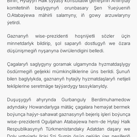
Biniň, Hytaýyň Halk syýasy konsultatiw geňeşiniň Ählihytaý
komitetiniň başlygynyň orunbasary Şen Ýueýueniň
O.Atabaýewa mähirli salamyny, iň gowy arzuwlaryny
ýetirdi.
Gaznanyň wise-prezidenti hoşniýetli sözler üçin
minnetdarlyk bildirip, şol saparyň dostlugyň we özara
düşünişmegiň nyşanyna öwrülendigini belledi.
Çagalaryň saglygyny goramak ulgamynda hyzmatdaşlygy
ösdürmegiň geljekki mümkinçiliklerine üns berildi. Şunuň
bilen baglylykda, gaznanyň hytaýly hyzmatdaşlaryň netijeli
tekliplerine seretmäge taýýardygy tassyklanyldy.
Duşuşygyň ahyrynda Gurbanguly Berdimuhamedow
adyndaky Howandarlyga mätäç çagalara hemaýat bermek
boýunça haýyr-sahawat gaznasynyň bejeriş işleri boýunça
wise-prezidenti Oguljahan Atabaýewa hem-de Hytaý Halk
Respublikasynyň Türkmenistandaky Adatdan daşary we
Doly ygtyýarly Ilçisi Szi Şumin ösüp gelýän ýaş nesilleriň