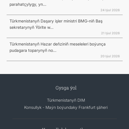
parahatçylygy, yn...
24 Iýul 2026
Türkmenistanyň Daşary işler ministri BMG-niň Baş
sekretarynyň Ýörite w...
21 Iýul 2026
Türkmenistanyň Hazar deňziniň meseleleri boýunça
pudagara toparynyň no...
20 Iýul 2026
Gysga ýol
Türkmenistanyň DIM
Konsullyk - Maýn boýundaky Frankfurt şäheri