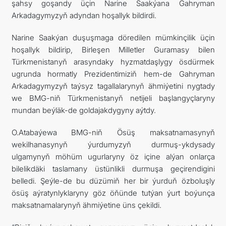
şahsy goşandy üçin Narine Saakýana Gahryman
Arkadagymyzyň adyndan hoşallyk bildirdi.
Narine Saakýan duşuşmaga döredilen mümkinçilik üçin
hoşallyk bildirip, Birleşen Milletler Guramasy bilen
Türkmenistanyň arasyndaky hyzmatdaşlygy ösdürmek
ugrunda hormatly Prezidentimiziň hem-de Gahryman
Arkadagymyzyň taýsyz tagallalarynyň ähmiýetini nygtady
we BMG-niň Türkmenistanyň netijeli başlangyçlaryny
mundan beýläk-de goldajakdygyny aýtdy.
O.Atabaýewa BMG-niň Ösüş maksatnamasynyň
wekilhanasynyň ýurdumyzyň durmuş-ykdysady
ulgamynyň möhüm ugurlaryny öz içine alýan onlarça
bilelikdäki taslamany üstünlikli durmuşa geçirendigini
belledi. Şeýle-de bu düzümiň her bir ýurduň özboluşly
ösüş aýratynlyklaryny göz öňünde tutýan ýurt boýunça
maksatnamalarynyň ähmiýetine üns çekildi.