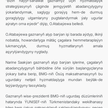
“Biziň haýyr-sahawat gaznamyz üçin hyzmatdaşlyk
strategiýasynyň çäginde jemgyýetiň abadançylygyny
ýokarlandyrmak, saglygy goraýyş hem-de durmuş
goraglylygy ulgamlaryny pugtalandyrmak ýaly ugurlar
aýratyn orna eýedir” diýip, O.Atabaýewa belledi.
O.Atabaýewa gaznanyň alyp barýan işi barada aýdyp, ilkinji
nobatda, howandarlyga mätäç çagalara hemmetaraplaýyn
lukmançylyk, durmuş hyzmatlarynyň amala
aşyrylýandygyny nygtady.
Narine Saakýan gaznanyň alyp barýan işlerine, çagalaryň
abadançylygynyň bähbidine öňe sürýän başlangyçlaryna
ýokary baha berip, BMG-niň Ösüş maksatnamasynyň bu
ugurdaky netijeli hyzmatdaşlyga mundan beýläk-de
taýýardygyny tassyklady.
Gaznanyň wise-prezidenti BMG-niň ugurdaş düzümleriniň
hatarynda ÝUNISEF-niň Türkmenistandaky wekilhanasy
bilen hem ýakyn gatnaşyklaryň saklanylýandygyny, geçen