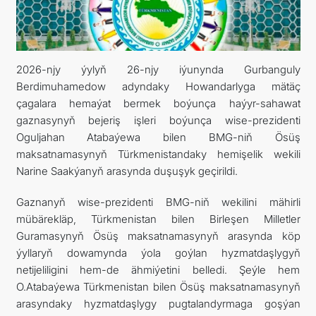
ARAGATNAŞYK
2026-njy ýylyň 26-njy iýunynda Gurbanguly
Berdimuhamedow adyndaky Howandarlyga mätäç
çagalara hemaýat bermek boýunça haýyr-sahawat
gaznasynyň bejeriş işleri boýunça wise-prezidenti
Oguljahan Atabaýewa bilen BMG-niň Ösüş
maksatnamasynyň Türkmenistandaky hemişelik wekili
Narine Saakýanyň arasynda duşuşyk geçirildi.
Gaznanyň wise-prezidenti BMG-niň wekilini mähirli
mübärekläp, Türkmenistan bilen Birleşen Milletler
Guramasynyň Ösüş maksatnamasynyň arasynda köp
ýyllaryň dowamynda ýola goýlan hyzmatdaşlygyň
netijeliligini hem-de ähmiýetini belledi. Şeýle hem
O.Atabaýewa Türkmenistan bilen Ösüş maksatnamasynyň
arasyndaky hyzmatdaşlygy pugtalandyrmaga goşýan