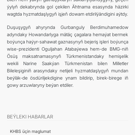
ýylyň dekabrynda gol çekilen Ähtnama esasynda häzirki
wagtda hyzmatdaşlygyň işjeň dowam etdirilýändigini aýtdy.
Duşuşygyň ahyrynda Gurbanguly Berdimuhamedow
adyndaky Howandarlyga mätäç çagalara hemaýat bermek
boýunça haýyr-sahawat gaznasynyň bejeriş işleri boýunça
wise-prezidenti Oguljahan Atabaýewa hem-de BMG-niň
Ösüş maksatnamasynyň Türkmenistandaky hemişelik
wekili Narine Saakýan Türkmenistan bilen Milletler
Bileleşiginiň arasyndaky netijeli hyzmatdaşlygyň mundan
beýläk-de ösdüriljekdigine ynam bildirip, birek-birege iň
gowy arzuwlaryny beýan etdiler.
BEÝLEKI HABARLAR
KHBS üçin maglumat