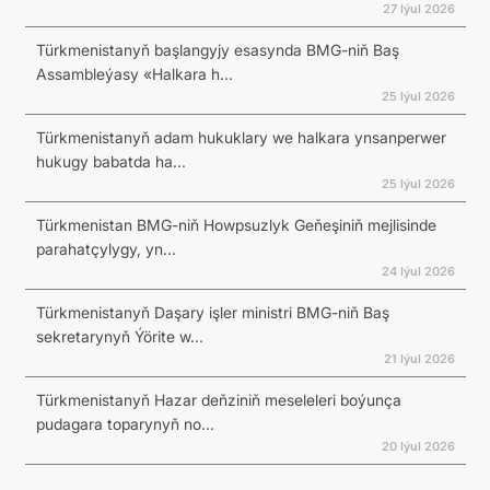
27 Iýul 2026
Türkmenistanyň başlangyjy esasynda BMG-niň Baş
Assambleýasy «Halkara h...
25 Iýul 2026
Türkmenistanyň adam hukuklary we halkara ynsanperwer
hukugy babatda ha...
25 Iýul 2026
Türkmenistan BMG-niň Howpsuzlyk Geňeşiniň mejlisinde
parahatçylygy, yn...
24 Iýul 2026
Türkmenistanyň Daşary işler ministri BMG-niň Baş
sekretarynyň Ýörite w...
21 Iýul 2026
Türkmenistanyň Hazar deňziniň meseleleri boýunça
pudagara toparynyň no...
20 Iýul 2026