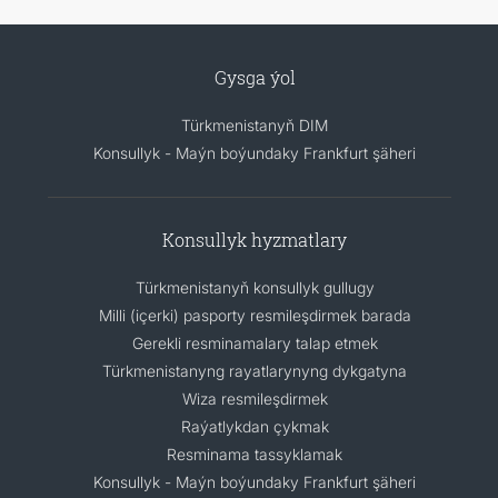
Gysga ýol
Türkmenistanyň DIM
Konsullyk - Maýn boýundaky Frankfurt şäheri
Konsullyk hyzmatlary
Türkmenistanyň konsullyk gullugy
Milli (içerki) pasporty resmileşdirmek barada
Gerekli resminamalary talap etmek
Türkmenistanyng rayatlarynyng dykgatyna
Wiza resmileşdirmek
Raýatlykdan çykmak
Resminama tassyklamak
Konsullyk - Maýn boýundaky Frankfurt şäheri