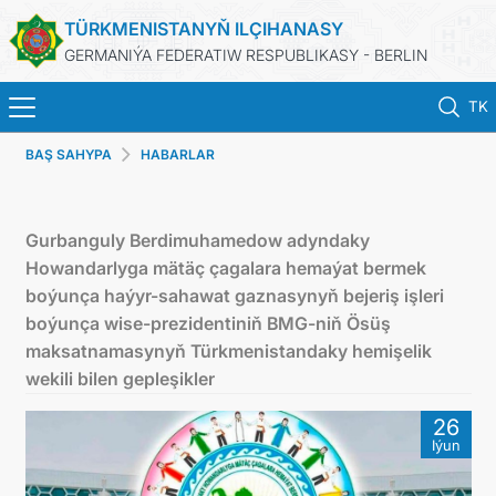
TÜRKMENISTANYŇ ILÇIHANASY
GERMANIÝA FEDERATIW RESPUBLIKASY - BERLIN
TK
BAŞ SAHYPA
HABARLAR
BAŞ SAHYPA
HABARLAR
Gurbanguly Berdimuhamedow adyndaky
Howandarlyga mätäç çagalara hemaýat bermek
TÜRKMENISTANYŇ DIM
boýunça haýyr-sahawat gaznasynyň bejeriş işleri
boýunça wise-prezidentiniň BMG-niň Ösüş
TÜRKMENISTAN
maksatnamasynyň Türkmenistandaky hemişelik
wekili bilen gepleşikler
KONSULLYK BÖLÜMI
26
Iýun
TÜRKMENISTANDA MAÝA GOÝUMLAR