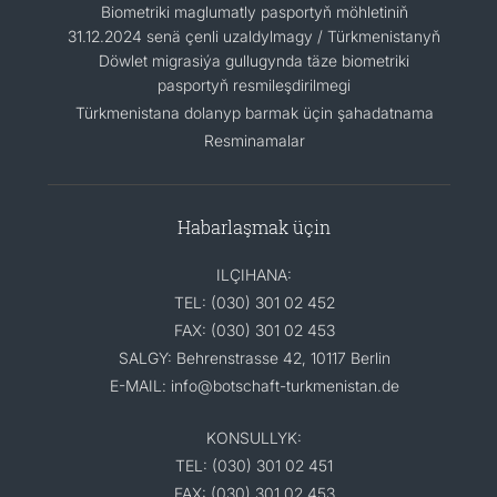
Biometriki maglumatly pasportyň möhletiniň
31.12.2024 senä çenli uzaldylmagy / Türkmenistanyň
Döwlet migrasiýa gullugynda täze biometriki
pasportyň resmileşdirilmegi
Türkmenistana dolanyp barmak üçin şahadatnama
Resminamalar
Habarlaşmak üçin
ILÇIHANA:
TEL: (030) 301 02 452
FAX: (030) 301 02 453
SALGY: Behrenstrasse 42, 10117 Berlin
E-MAIL: info@botschaft-turkmenistan.de
KONSULLYK:
TEL: (030) 301 02 451
FAX: (030) 301 02 453