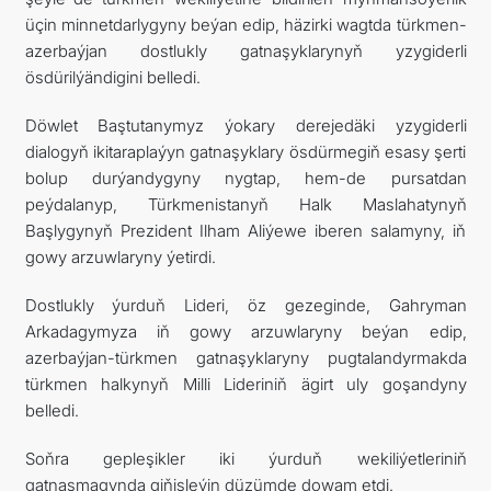
üçin minnetdarlygyny beýan edip, häzirki wagtda türkmen-
azerbaýjan dostlukly gatnaşyklarynyň yzygiderli
ösdürilýändigini belledi.
Döwlet Baştutanymyz ýokary derejedäki yzygiderli
dialogyň ikitaraplaýyn gatnaşyklary ösdürmegiň esasy şerti
bolup durýandygyny nygtap, hem-de pursatdan
peýdalanyp, Türkmenistanyň Halk Maslahatynyň
Başlygynyň Prezident Ilham Aliýewe iberen salamyny, iň
gowy arzuwlaryny ýetirdi.
Dostlukly ýurduň Lideri, öz gezeginde, Gahryman
Arkadagymyza iň gowy arzuwlaryny beýan edip,
azerbaýjan-türkmen gatnaşyklaryny pugtalandyrmakda
türkmen halkynyň Milli Lideriniň ägirt uly goşandyny
belledi.
Soňra gepleşikler iki ýurduň wekiliýetleriniň
gatnaşmagynda giňişleýin düzümde dowam etdi.