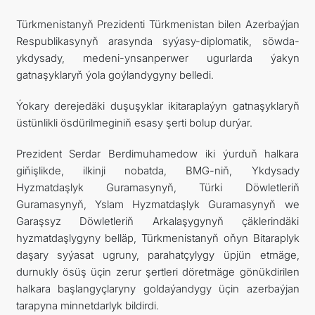
Türkmenistanyň Prezidenti Türkmenistan bilen Azerbaýjan
Respublikasynyň arasynda syýasy-diplomatik, söwda-
ykdysady, medeni-ynsanperwer ugurlarda ýakyn
gatnaşyklaryň ýola goýlandygyny belledi.
Ýokary derejedäki duşuşyklar ikitaraplaýyn gatnaşyklaryň
üstünlikli ösdürilmeginiň esasy şerti bolup durýar.
Prezident Serdar Berdimuhamedow iki ýurduň halkara
giňişlikde, ilkinji nobatda, BMG-niň, Ykdysady
Hyzmatdaşlyk Guramasynyň, Türki Döwletleriň
Guramasynyň, Yslam Hyzmatdaşlyk Guramasynyň we
Garaşsyz Döwletleriň Arkalaşygynyň çäklerindäki
hyzmatdaşlygyny belläp, Türkmenistanyň oňyn Bitaraplyk
daşary syýasat ugruny, parahatçylygy üpjün etmäge,
durnukly ösüş üçin zerur şertleri döretmäge gönükdirilen
halkara başlangyçlaryny goldaýandygy üçin azerbaýjan
tarapyna minnetdarlyk bildirdi.