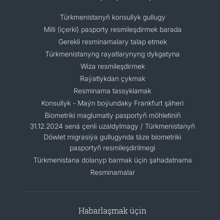
Türkmenistanyň konsullyk gullugy
Milli (içerki) pasporty resmileşdirmek barada
Gerekli resminamalary talap etmek
Türkmenistanyng rayatlarynyng dykgatyna
Wiza resmileşdirmek
Raýatlykdan çykmak
Resminama tassyklamak
Konsullyk - Maýn boýundaky Frankfurt şäheri
Biometriki maglumatly pasportyň möhletiniň
31.12.2024 senä çenli uzaldylmagy / Türkmenistanyň
Döwlet migrasiýa gullugynda täze biometriki
pasportyň resmileşdirilmegi
Türkmenistana dolanyp barmak üçin şahadatnama
Resminamalar
Habarlaşmak üçin