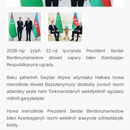
ARAGATNAŞYK
2026-njy ýylyň 22-nji iýunynda Prezident Serdar
Berdimuhamedow döwlet sapary bilen Azerbaýjan
Respublikasyna ugrady.
Baku şäheriniň Geýdar Aliýew adyndaky Halkara howa
menzilinde döwlet Baştutanymyzy dostlukly ýurduň resmi
adamlary şeýle hem Türkmenistanyň wekiliýetiniň agzalary
mähirli garşyladylar.
Howa menzilinde Prezident Serdar Berdimuhamedow
bilen Azerbaýjanyň resmi wekiliniň arasynda söhbetdeşlik
boldy.