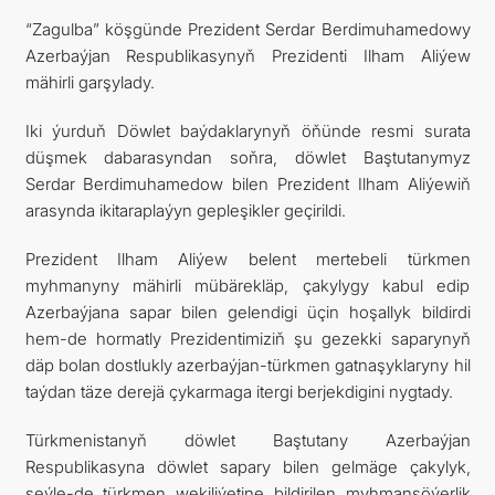
“Zagulba” köşgünde Prezident Serdar Berdimuhamedowy
Azerbaýjan Respublikasynyň Prezidenti Ilham Aliýew
mähirli garşylady.
Iki ýurduň Döwlet baýdaklarynyň öňünde resmi surata
düşmek dabarasyndan soňra, döwlet Baştutanymyz
Serdar Berdimuhamedow bilen Prezident Ilham Aliýewiň
arasynda ikitaraplaýyn gepleşikler geçirildi.
Prezident Ilham Aliýew belent mertebeli türkmen
myhmanyny mähirli mübärekläp, çakylygy kabul edip
Azerbaýjana sapar bilen gelendigi üçin hoşallyk bildirdi
hem-de hormatly Prezidentimiziň şu gezekki saparynyň
däp bolan dostlukly azerbaýjan-türkmen gatnaşyklaryny hil
taýdan täze derejä çykarmaga itergi berjekdigini nygtady.
Türkmenistanyň döwlet Baştutany Azerbaýjan
Respublikasyna döwlet sapary bilen gelmäge çakylyk,
şeýle-de türkmen wekiliýetine bildirilen myhmansöýerlik