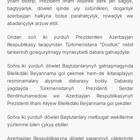
ynam bildirip, Prezident Ilham Aliýewe berk jan saglyk,
bagtyýarlyk, döwlet işinde uly üstünlikleri, doganlyk
azerbaýjan halkyna bolsa parahatçylyk, rowaçlyk we
abadançylyk arzuw etdi.
Ondan soň iki ýurduň Prezidentleri Azerbaýjan
Respublikasy tarapyndan Türkmenistana “Dostluk” nebit
tankeriniň gowşurylmagy mynasybetli dabara gatnaşdylar.
Soňra iki ýurduň döwlet Baştutanlarynyň gatnaşmagynda
Bilelikdäki Beýannama gol çekmek hem-de ikitaraplaýyn
resminamalary alyşmak dabarasy boldy. Dabaraly
ýagdaýda Türkmenistanyň Prezidenti Serdar
Berdimuhamedow we Azerbaýjan Respublikasynyň
Prezidenti Ilham Aliýew Bilelikdäki Beýannama gol çekdiler.
Soňra iki ýurduň döwlet Baştutanlary metbugat wekillerine
ýüzlenme bilen çykyş etdiler.
Azerbaýjan Respublikasyna döwlet saparynyň çäklerinde