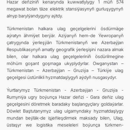
Hazar deňziniň kenarynda kuwwatlylygy 1 müň 574
megawat bolan täze elektrik stansiýasynyň gurluşygynyň
alnyp barylýandygyny aýtdy.
Türkmenistan halkara ulag geçelgelerini ösdürmäge
aýratyn ähmiýet berýär. Aziýanyň hem-de Ýewropanyň
çatrygynda ýerleşýän Türkmenistanyň we Azerbaýjan
Respublikasynyň amatly geografik ýerleşişini nazara almak
bilen, olar halkara ulag geçelgeleriniň ösdürilmegine
möhüm goşant goşmaga ukyplydyrlar. Owganystan –
Türkmenistan – Azerbaýjan – Gruziýa – Türkiýe ulag
geçelgesi üstünlikli hyzmatdaşlygyň aýdyň nusgasydyr.
Ýurtlarymyz Türkmenistan - Azerbaýjan - Gruziýa -
Rumyniýa ugry boýunça Hazar deňzi - Gara deňiz ulag
geçelgesini döretmek baradaky başlangyçlary goldaýarlar.
Döwlet Baştutanymyz ulag ulgamyndaky hyzmatdaşlygy
mundan beýläk-de işjeňleşdirmek maksady bilen, Ulag,
üstaşyr we logistika meseleleri boýunça türkmen-