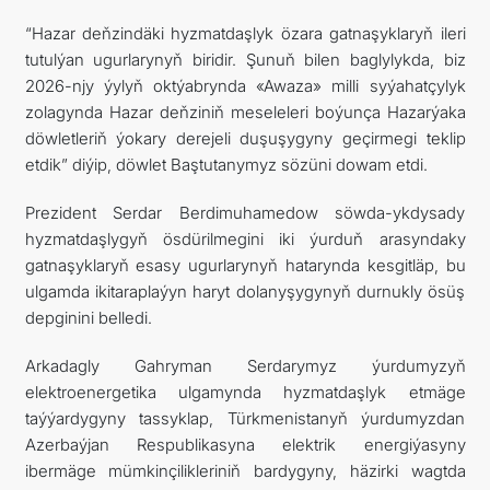
“Hazar deňzindäki hyzmatdaşlyk özara gatnaşyklaryň ileri
tutulýan ugurlarynyň biridir. Şunuň bilen baglylykda, biz
2026-njy ýylyň oktýabrynda «Awaza» milli syýahatçylyk
zolagynda Hazar deňziniň meseleleri boýunça Hazarýaka
döwletleriň ýokary derejeli duşuşygyny geçirmegi teklip
etdik” diýip, döwlet Baştutanymyz sözüni dowam etdi.
Prezident Serdar Berdimuhamedow söwda-ykdysady
hyzmatdaşlygyň ösdürilmegini iki ýurduň arasyndaky
gatnaşyklaryň esasy ugurlarynyň hatarynda kesgitläp, bu
ulgamda ikitaraplaýyn haryt dolanyşygynyň durnukly ösüş
depginini belledi.
Arkadagly Gahryman Serdarymyz ýurdumyzyň
elektroenergetika ulgamynda hyzmatdaşlyk etmäge
taýýardygyny tassyklap, Türkmenistanyň ýurdumyzdan
Azerbaýjan Respublikasyna elektrik energiýasyny
ibermäge mümkinçilikleriniň bardygyny, häzirki wagtda