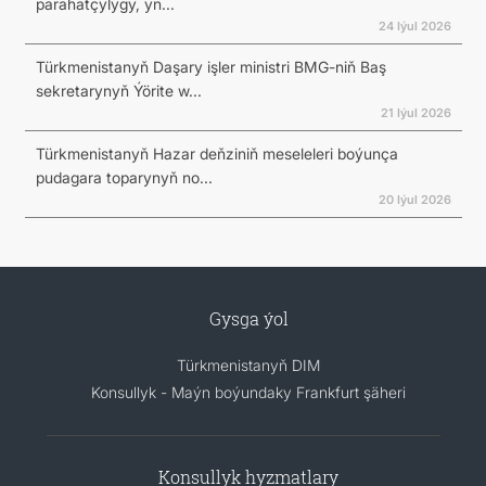
parahatçylygy, yn...
24 Iýul 2026
Türkmenistanyň Daşary işler ministri BMG-niň Baş
sekretarynyň Ýörite w...
21 Iýul 2026
Türkmenistanyň Hazar deňziniň meseleleri boýunça
pudagara toparynyň no...
20 Iýul 2026
Gysga ýol
Türkmenistanyň DIM
Konsullyk - Maýn boýundaky Frankfurt şäheri
Konsullyk hyzmatlary