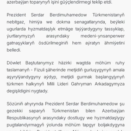
azerbaýjan toparynyň işini güýçlendirmegi teklip etdi.
Prezident Serdar Berdimuhamedow Türkmenistanyň
nebitgaz, himiýa we dokma senagatlarynda, beýleki
ugurlarda hyzmatdaşlyk etmäge taýýardygyny tassyklap,
ýurtlarymyzyň arasyndaky medeni-ynsanperwer
gatnaşyklaryň ösdürilmeginiň hem aýratyn ähmiýetini
belledi.
Döwlet Baştutanymyz häzirki wagtda möhüm ruhy
taslamanyň - Fizuli şäherinde metjidiň gurluşygynyň amala
aşyrylýandygyny aýdyp, metjidi gurmak başlangyjynyň
türkmen halkynyň Milli Lideri Gahryman Arkadagymyza
degişlidigini nygtady.
Sözüniň ahyrynda Prezident Serdar Berdimuhamedow şu
gezekki saparyň Türkmenistan bilen Azerbaýjan
Respublikasynyň arasyndaky dostlugy we hyzmatdaşlygy
pugtalandyrmagyň ýolunda möhüm tapgyr boljakdygyna