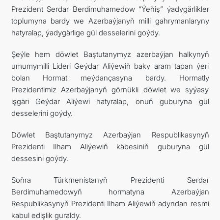
Prezident Serdar Berdimuhamedow “Ýeňiş” ýadygärlikler
toplumyna bardy we Azerbaýjanyň milli gahrymanlaryny
hatyralap, ýadygärlige gül desselerini goýdy.
Şeýle hem döwlet Baştutanymyz azerbaýjan halkynyň
umumymilli Lideri Geýdar Aliýewiň baky aram tapan ýeri
bolan Hormat meýdançasyna bardy. Hormatly
Prezidentimiz Azerbaýjanyň görnükli döwlet we syýasy
işgäri Geýdar Aliýewi hatyralap, onuň guburyna gül
desselerini goýdy.
Döwlet Baştutanymyz Azerbaýjan Respublikasynyň
Prezidenti Ilham Aliýewiň käbesiniň guburyna gül
dessesini goýdy.
Soňra Türkmenistanyň Prezidenti Serdar
Berdimuhamedowyň hormatyna Azerbaýjan
Respublikasynyň Prezidenti Ilham Aliýewiň adyndan resmi
kabul edişlik guraldy.