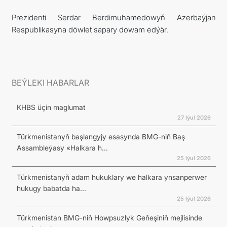
Prezidenti Serdar Berdimuhamedowyň Azerbaýjan
Respublikasyna döwlet sapary dowam edýär.
BEÝLEKI HABARLAR
KHBS üçin maglumat
27 Iýul 2026
Türkmenistanyň başlangyjy esasynda BMG-niň Baş
Assambleýasy «Halkara h...
25 Iýul 2026
Türkmenistanyň adam hukuklary we halkara ynsanperwer
hukugy babatda ha...
25 Iýul 2026
Türkmenistan BMG-niň Howpsuzlyk Geňeşiniň mejlisinde