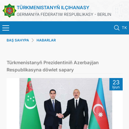
TÜRKMENISTANYŇ ILÇIHANASY
GERMANIÝA FEDERATIW RESPUBLIKASY - BERLIN
TK
BAŞ SAHYPA
HABARLAR
BAŞ SAHYPA
HABARLAR
Türkmenistanyň Prezidentiniň Azerbaýjan
Respublikasyna döwlet sapary
TÜRKMENISTANYŇ DIM
23
Iýun
TÜRKMENISTAN
KONSULLYK BÖLÜMI
TÜRKMENISTANDA MAÝA GOÝUMLAR