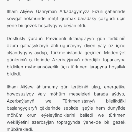
Ilham Aliýew Gahryman Arkadagymyza Fizuli şäherinde
sowgat hökmünde metjit gurmak baradaky çözgüdi üçin
ýene bir gezek hoşallygyny beýan etdi.
Dostlukly ýurduň Prezidenti ikitaraplaýyn gün tertibiniň
özara gatnaşyklaryň ähli ugurlaryny diýen ýaly öz içine
alýandygyny aýdyp, Türkmenistanda geçirilen Medeniýet
günleriniň çäklerinde Azerbaýjanyň döredijilik toparlaryna
bildirilen myhmansöýerlik üçin türkmen tarapyna hoşallyk
bildirdi.
Ilham Aliýew ählumumy gün tertibiniň ulag, energetika
howpsuzlygy ýaly möhüm meseleleri barada aýdyp,
Azerbaýjanyň we Türkmenistanyň bilelikdäki
başlangyçlaryň çäklerinde sebitde, şeýle hem dünýäde
möhüm orun eýeleýändiklerini belledi we türkmen
wekiliýetini azerbaýjan topragynda ýene-de bir gezek
mübärekledi.