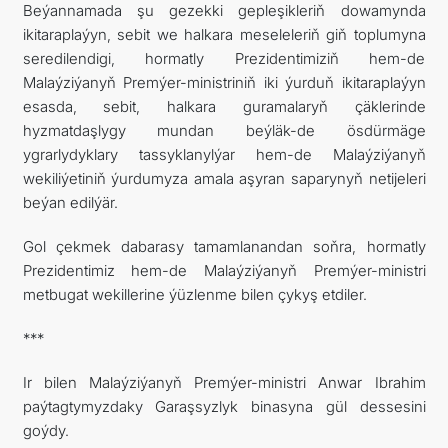
Beýannamada şu gezekki gepleşikleriň dowamynda
ikitaraplaýyn, sebit we halkara meseleleriň giň toplumyna
seredilendigi, hormatly Prezidentimiziň hem-de
Malaýziýanyň Premýer-ministriniň iki ýurduň ikitaraplaýyn
esasda, sebit, halkara guramalaryň çäklerinde
hyzmatdaşlygy mundan beýläk-de ösdürmäge
ygrarlydyklary tassyklanylýar hem-de Malaýziýanyň
wekiliýetiniň ýurdumyza amala aşyran saparynyň netijeleri
beýan edilýär.
Gol çekmek dabarasy tamamlanandan soňra, hormatly
Prezidentimiz hem-de Malaýziýanyň Premýer-ministri
metbugat wekillerine ýüzlenme bilen çykyş etdiler.
***
Ir bilen Malaýziýanyň Premýer-ministri Anwar Ibrahim
paýtagtymyzdaky Garaşsyzlyk binasyna gül dessesini
goýdy.