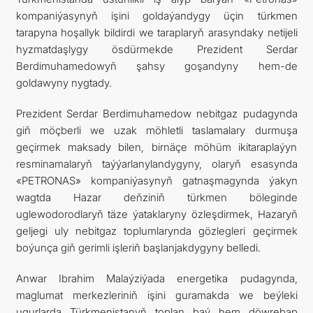
kompaniýasynyň işini goldaýandygy üçin türkmen
tarapyna hoşallyk bildirdi we taraplaryň arasyndaky netijeli
hyzmatdaşlygy ösdürmekde Prezident Serdar
Berdimuhamedowyň şahsy goşandyny hem-de
goldawyny nygtady.
Prezident Serdar Berdimuhamedow nebitgaz pudagynda
giň möçberli we uzak möhletli taslamalary durmuşa
geçirmek maksady bilen, birnäçe möhüm ikitaraplaýyn
resminamalaryň taýýarlanylandygyny, olaryň esasynda
«PETRONAS» kompaniýasynyň gatnaşmagynda ýakyn
wagtda Hazar deňziniň türkmen böleginde
uglewodorodlaryň täze ýataklaryny özleşdirmek, Hazaryň
geljegi uly nebitgaz toplumlarynda gözlegleri geçirmek
boýunça giň gerimli işleriň başlanjakdygyny belledi.
Anwar Ibrahim Malaýziýada energetika pudagynda,
maglumat merkezleriniň işini guramakda we beýleki
ugurlarda Türkmenistanyň toplan baý hem döwrebap