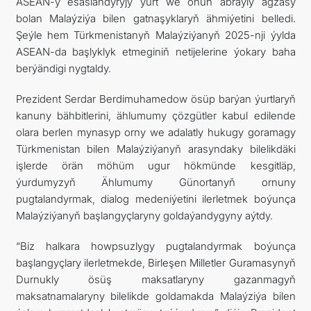
ASEAN-y esaslandyryjy ýurt we onuň abraýly agzasy
bolan Malaýziýa bilen gatnaşyklaryň ähmiýetini belledi.
Şeýle hem Türkmenistanyň Malaýziýanyň 2025-nji ýylda
ASEAN-da başlyklyk etmeginiň netijelerine ýokary baha
berýändigi nygtaldy.
Prezident Serdar Berdimuhamedow ösüp barýan ýurtlaryň
kanuny bähbitlerini, ählumumy çözgütler kabul edilende
olara berlen mynasyp orny we adalatly hukugy goramagy
Türkmenistan bilen Malaýziýanyň arasyndaky bilelikdäki
işlerde örän möhüm ugur hökmünde kesgitläp,
ýurdumyzyň Ählumumy Günortanyň ornuny
pugtalandyrmak, dialog medeniýetini ilerletmek boýunça
Malaýziýanyň başlangyçlaryny goldaýandygyny aýtdy.
“Biz halkara howpsuzlygy pugtalandyrmak boýunça
başlangyçlary ilerletmekde, Birleşen Milletler Guramasynyň
Durnukly ösüş maksatlaryny gazanmagyň
maksatnamalaryny bilelikde goldamakda Malaýziýa bilen