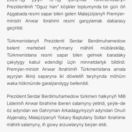
Prezidentiniň “Oguz han” köşkler toplumynda bir gün öň
ARAGATNAŞYK
Aşgabada resmi sapar bilen gelen Malaýziýanyň Premýer-
ministri Anwar Ibrahimi resmi garşylamak dabarasy
geçirildi.
Türkmenistanyň Prezidenti Serdar Berdimuhamedow
belent mertebeli myhmany mähirli mübärekläp,
Türkmenistana resmi sapar bilen gelmek baradaky
çakylygy kabul edendigi üçin minnetdarlyk bildirdi.
Premýer-ministr Anwar Ibrahimiň Türkmenistana amala
aşyrýan ilkinji saparyna iki döwletiň taryhynda möhüm
waka hökmünde garalýandygy bellenildi.
Prezident Serdar Berdimuhamedow türkmen halkynyň Milli
Lideriniň Anwar Ibrahime iberen salamyny ýetirdi, şeýle-de
öz adyndan we Gahryman Arkadagymyzyň adyndan Onuň
Alyjenaby, Malaýziýanyň Ýokary Baştutany Soltan Ibrahime
mähirli salamyny, iň gowy arzuwlaryny beýan etdi.