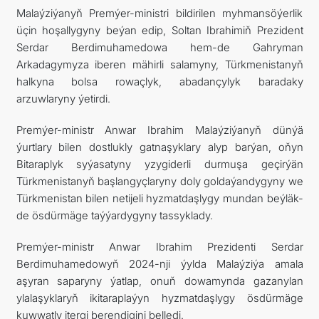
Malaýziýanyň Premýer-ministri bildirilen myhmansöýerlik
üçin hoşallygyny beýan edip, Soltan Ibrahimiň Prezident
Serdar Berdimuhamedowa hem-de Gahryman
Arkadagymyza iberen mähirli salamyny, Türkmenistanyň
halkyna bolsa rowaçlyk, abadançylyk baradaky
arzuwlaryny ýetirdi.
Premýer-ministr Anwar Ibrahim Malaýziýanyň dünýä
ýurtlary bilen dostlukly gatnaşyklary alyp barýan, oňyn
Bitaraplyk syýasatyny yzygiderli durmuşa geçirýän
Türkmenistanyň başlangyçlaryny doly goldaýandygyny we
Türkmenistan bilen netijeli hyzmatdaşlygy mundan beýläk-
de ösdürmäge taýýardygyny tassyklady.
Premýer-ministr Anwar Ibrahim Prezidenti Serdar
Berdimuhamedowyň 2024-nji ýylda Malaýziýa amala
aşyran saparyny ýatlap, onuň dowamynda gazanylan
ylalaşyklaryň ikitaraplaýyn hyzmatdaşlygy ösdürmäge
kuwwatly itergi berendigini belledi.