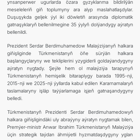
ynsanperwer ugurlarda özara gyzyklanma bildirilýän
meseleleriň giň toplumyny ara alyp maslahatlaşdylar.
Duşuşykda geljek ýyl iki döwletiň arasynda diplomatik
gatnaşyklaryň bellenilmegine 35 ýylyň dolýandygy aýratyn
bellenildi.
Prezident Serdar Berdimuhamedow Malaýziýanyň halkara
giňişliginde Türkmenistanyň öňe sürýän halkara
başlangyçlaryny we tekliplerini yzygiderli goldaýandygyny
aýratyn nygtady. Şeýle hem ol malaýziýa tarapynyň
Türkmenistanyň hemişelik bitaraplygy barada 1995-nji,
2015-nji we 2025-nji ýyllarda kabul edilen Kararnamalaryň
taslamalaryny işläp taýýarlamaga işjeň gatnaşandygyny
belledi.
Türkmenistanyň Prezidenti Serdar Berdimuhamedowyň
halkara giňişligindäki uly abraýyny aýratyn nygtamak bilen,
Premýer-ministr Anwar Ibrahim Türkmenistanyň Malaýziýa
üçin strategik taýdan ähmiýetli hyzmatdaşdygyny yglan