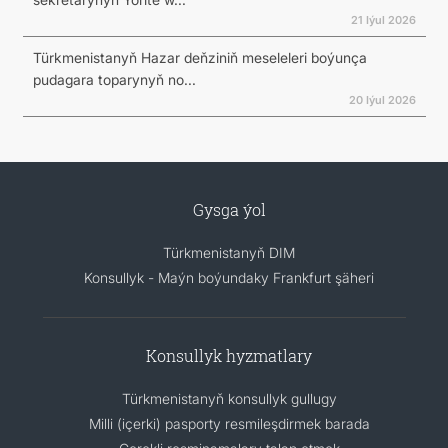
21 Iýul 2026
Türkmenistanyň Hazar deňziniň meseleleri boýunça
pudagara toparynyň no...
20 Iýul 2026
Gysga ýol
Türkmenistanyň DIM
Konsullyk - Maýn boýundaky Frankfurt şäheri
Konsullyk hyzmatlary
Türkmenistanyň konsullyk gullugy
Milli (içerki) pasporty resmileşdirmek barada