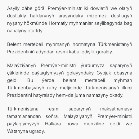
Asylly däbe görä, Premýer-ministr iki döwletiň we olaryň
dostlukly halklarynyň arasyndaky mizemez dostlugyň
nyşany hökmünde Hormatly myhmanlar seýilbagynda bag
nahalyny oturtdy.
Belent mertebeli myhmanyň hormatyna Türkmenistanyň
Prezidentiniň adyndan resmi kabul edişlik guraldy.
Malaýziýanyň Premýer-ministri ýurdumyza saparynyň
çäklerinde paýtagtymyzyň golaýyndaky Gypjak obasyna
geldi. Bu ýerde belent mertebeli myhman
Türkmenbaşynyň ruhy metjidinde Türkmenistanyň ilkinji
Prezidentini hatyralady hem-de juma namazyny okady.
Türkmenistana resmi saparynyň maksatnamasy
tamamlanandan soňra, Malaýziýanyň Premýer-ministri
paýtagtymyzyň Halkara howa menziline geldi we
Watanyna ugrady.