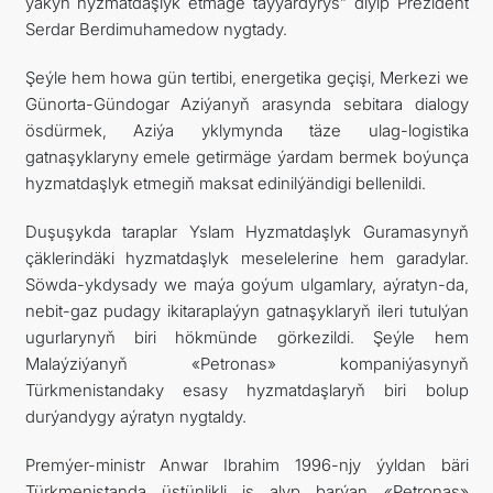
ýakyn hyzmatdaşlyk etmäge taýýardyrys” diýip Prezident
Serdar Berdimuhamedow nygtady.
Şeýle hem howa gün tertibi, energetika geçişi, Merkezi we
Günorta-Gündogar Aziýanyň arasynda sebitara dialogy
ösdürmek, Aziýa yklymynda täze ulag-logistika
gatnaşyklaryny emele getirmäge ýardam bermek boýunça
hyzmatdaşlyk etmegiň maksat edinilýändigi bellenildi.
Duşuşykda taraplar Yslam Hyzmatdaşlyk Guramasynyň
çäklerindäki hyzmatdaşlyk meselelerine hem garadylar.
Söwda-ykdysady we maýa goýum ulgamlary, aýratyn-da,
nebit-gaz pudagy ikitaraplaýyn gatnaşyklaryň ileri tutulýan
ugurlarynyň biri hökmünde görkezildi. Şeýle hem
Malaýziýanyň «Petronas» kompaniýasynyň
Türkmenistandaky esasy hyzmatdaşlaryň biri bolup
durýandygy aýratyn nygtaldy.
Premýer-ministr Anwar Ibrahim 1996-njy ýyldan bäri
Türkmenistanda üstünlikli iş alyp barýan «Petronas»