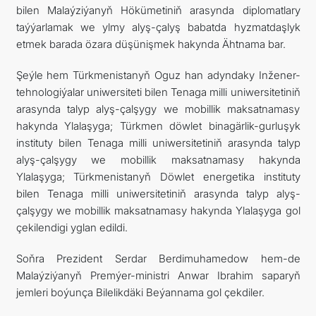
bilen Malaýziýanyň Hökümetiniň arasynda diplomatlary
taýýarlamak we ylmy alyş-çalyş babatda hyzmatdaşlyk
etmek barada özara düşünişmek hakynda Ähtnama bar.
Şeýle hem Türkmenistanyň Oguz han adyndaky Inžener-
tehnologiýalar uniwersiteti bilen Tenaga milli uniwersitetiniň
arasynda talyp alyş-çalşygy we mobillik maksatnamasy
hakynda Ylalaşyga; Türkmen döwlet binagärlik-gurluşyk
instituty bilen Tenaga milli uniwersitetiniň arasynda talyp
alyş-çalşygy we mobillik maksatnamasy hakynda
Ylalaşyga; Türkmenistanyň Döwlet energetika instituty
bilen Tenaga milli uniwersitetiniň arasynda talyp alyş-
çalşygy we mobillik maksatnamasy hakynda Ylalaşyga gol
çekilendigi yglan edildi.
Soňra Prezident Serdar Berdimuhamedow hem-de
Malaýziýanyň Premýer-ministri Anwar Ibrahim saparyň
jemleri boýunça Bilelikdäki Beýannama gol çekdiler.