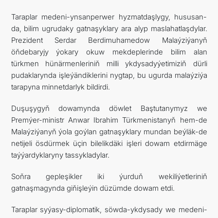
Taraplar medeni-ynsanperwer hyzmatdaşlygy, hususan-
da, bilim ugrudaky gatnaşyklary ara alyp maslahatlaşdylar.
Prezident Serdar Berdimuhamedow Malaýziýanyň
öňdebaryjy ýokary okuw mekdeplerinde bilim alan
türkmen hünärmenleriniň milli ykdysadyýetimiziň dürli
pudaklarynda işleýändiklerini nygtap, bu ugurda malaýziýa
tarapyna minnetdarlyk bildirdi.
Duşuşygyň dowamynda döwlet Baştutanymyz we
Premýer-ministr Anwar Ibrahim Türkmenistanyň hem-de
Malaýziýanyň ýola goýlan gatnaşyklary mundan beýläk-de
netijeli ösdürmek üçin bilelikdäki işleri dowam etdirmäge
taýýardyklaryny tassykladylar.
Soňra gepleşikler iki ýurduň wekiliýetleriniň
gatnaşmagynda giňişleýin düzümde dowam etdi.
Taraplar syýasy-diplomatik, söwda-ykdysady we medeni-