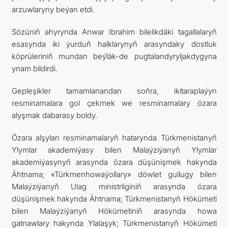
arzuwlaryny beýan etdi.
Sözüniň ahyrynda Anwar Ibrahim bilelikdäki tagallalaryň
esasynda iki ýurduň halklarynyň arasyndaky dostluk
köprüleriniň mundan beýläk-de pugtalandyryljakdygyna
ynam bildirdi.
Gepleşikler tamamlanandan soňra, ikitaraplaýyn
resminamalara gol çekmek we resminamalary özara
alyşmak dabarasy boldy.
Özara alşylan resminamalaryň hatarynda Türkmenistanyň
Ylymlar akademiýasy bilen Malaýziýanyň Ylymlar
akademiýasynyň arasynda özara düşünişmek hakynda
Ähtnama; «Türkmenhowaýollary» döwlet gullugy bilen
Malaýziýanyň Ulag ministrliginiň arasynda özara
düşünişmek hakynda Ähtnama; Türkmenistanyň Hökümeti
bilen Malaýziýanyň Hökümetiniň arasynda howa
gatnawlary hakynda Ylalaşyk; Türkmenistanyň Hökümeti