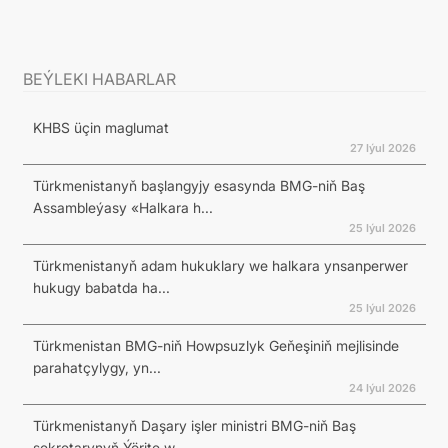
BEÝLEKI HABARLAR
KHBS üçin maglumat
27 Iýul 2026
Türkmenistanyň başlangyjy esasynda BMG-niň Baş
Assambleýasy «Halkara h...
25 Iýul 2026
Türkmenistanyň adam hukuklary we halkara ynsanperwer
hukugy babatda ha...
25 Iýul 2026
Türkmenistan BMG-niň Howpsuzlyk Geňeşiniň mejlisinde
parahatçylygy, yn...
24 Iýul 2026
Türkmenistanyň Daşary işler ministri BMG-niň Baş
sekretarynyň Ýörite w...