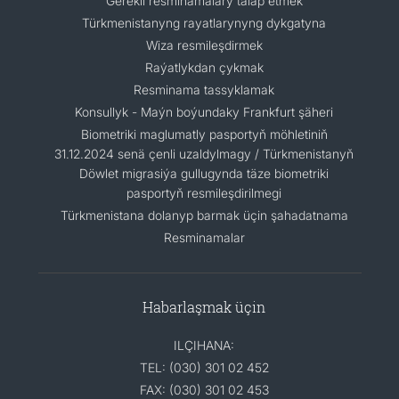
Gerekli resminamalary talap etmek
Türkmenistanyng rayatlarynyng dykgatyna
Wiza resmileşdirmek
Raýatlykdan çykmak
Resminama tassyklamak
Konsullyk - Maýn boýundaky Frankfurt şäheri
Biometriki maglumatly pasportyň möhletiniň
31.12.2024 senä çenli uzaldylmagy / Türkmenistanyň
Döwlet migrasiýa gullugynda täze biometriki
pasportyň resmileşdirilmegi
Türkmenistana dolanyp barmak üçin şahadatnama
Resminamalar
Habarlaşmak üçin
ILÇIHANA:
TEL: (030) 301 02 452
FAX: (030) 301 02 453