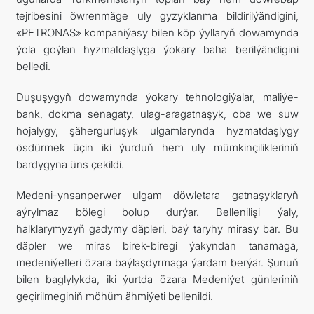
tejribesini öwrenmäge uly gyzyklanma bildirilýändigini,
«PETRONAS» kompaniýasy bilen köp ýyllaryň dowamynda
ýola goýlan hyzmatdaşlyga ýokary baha berilýändigini
belledi.
Duşuşygyň dowamynda ýokary tehnologiýalar, maliýe-
bank, dokma senagaty, ulag-aragatnaşyk, oba we suw
hojalygy, şähergurluşyk ulgamlarynda hyzmatdaşlygy
ösdürmek üçin iki ýurduň hem uly mümkinçilikleriniň
bardygyna üns çekildi.
Medeni-ynsanperwer ulgam döwletara gatnaşyklaryň
aýrylmaz bölegi bolup durýar. Bellenilişi ýaly,
halklarymyzyň gadymy däpleri, baý taryhy mirasy bar. Bu
däpler we miras birek-biregi ýakyndan tanamaga,
medeniýetleri özara baýlaşdyrmaga ýardam berýär. Şunuň
bilen baglylykda, iki ýurtda özara Medeniýet günleriniň
geçirilmeginiň möhüm ähmiýeti bellenildi.