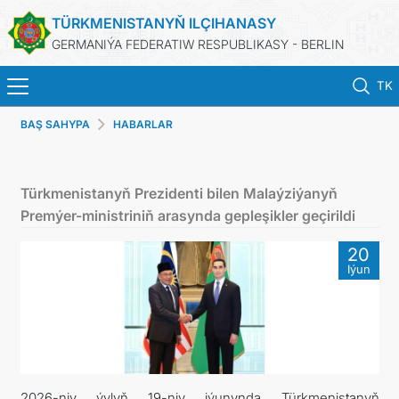
TÜRKMENISTANYŇ ILÇIHANASY
GERMANIÝA FEDERATIW RESPUBLIKASY - BERLIN
TK
BAŞ SAHYPA
HABARLAR
BAŞ SAHYPA
HABARLAR
Türkmenistanyň Prezidenti bilen Malaýziýanyň
Premýer-ministriniň arasynda gepleşikler geçirildi
TÜRKMENISTANYŇ DIM
20
Iýun
TÜRKMENISTAN
KONSULLYK BÖLÜMI
TÜRKMENISTANDA MAÝA GOÝUMLAR
2026-njy ýylyň 19-njy iýunynda Türkmenistanyň