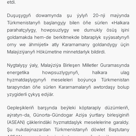
etdi.
Duşuşygyň dowamynda şu ýylyň 20-nji maýynda
Türkmenistanyň başlangyjy bilen öňe sürlen «Halkara
parahatçylygy, howpsuzlygy we durnukly ösüş işini
goldamakda hem-de berkitmekde bitaraplyk syýasatynyň
orny we ähmiýeti» atly Kararnamany goldandygy üçin
Malaýziýanyň Hökümetine minnetdarlyk bildirdi.
Nygtalyşy ýaly, Malaýziýa Birleşen Milletler Guramasynda
energetika howpsuzlygynyň, halkara ulag
hyzmatdaşlygynyň meseleleri boýunça Türkmenistan
tarapyndan öňe sürlen Kararnamalaryň awtordaşy bolup
yzygiderli çykyş edýär.
Gepleşikleriň barşynda beýleki köptaraply düzümleriň,
aýratyn-da, Günorta-Gündogar Aziýa ýurtlary birleşiginiň
(ASEAN) çäklerindäki hyzmatdaşlyk meselelerine garaldy.
Şu nukdaýnazardan Türkmenistanyň döwlet Baştutany