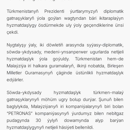
Türkmenistanyň Prezidenti ýurtlarymyzyň diplomatik
gatnaşyklaryň ýola goýlan wagtyndan bäri ikitaraplaýyn
hyzmatdaşlygy ösdürmekde uly ýoly geçendiklerine ünsi
çekdi.
Nygtalyşy ýaly, iki döwletiň arasynda syýasy-diplomatik,
söwda-ykdysady, medeni-ynsanperwer ugurlarda netijeli
hyzmatdaşlyk ýola goýuldy. Türkmenistan hem-de
Malaýziýa iri halkara guramalaryň, ilkinji nobatda, Birleşen
Milletler Guramasynyň çäginde üstünlikli hyzmatdaşlyk
edýärler.
Söwda-ykdysady hyzmatdaşlyk türkmen-malaý
gatnaşyklarynyň möhüm ugry bolup durýar. Şunuň bilen
baglylykda, Malaýziýanyň iri kompaniýalarynyň biri bolan
“PETRONAS” kompaniýasynyň ýurdumyz bilen nebitgaz
pudagynda 30 ýylyň dowamynda alyp barýan
hyzmatdaşlygynyň netijeli häsiýeti bellenildi.