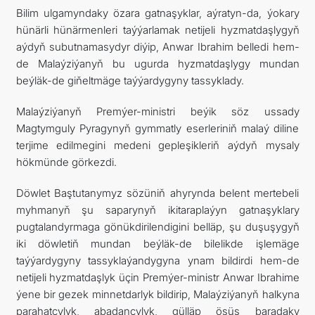
Bilim ulgamyndaky özara gatnaşyklar, aýratyn-da, ýokary
hünärli hünärmenleri taýýarlamak netijeli hyzmatdaşlygyň
aýdyň subutnamasydyr diýip, Anwar Ibrahim belledi hem-
de Malaýziýanyň bu ugurda hyzmatdaşlygy mundan
beýläk-de giňeltmäge taýýardygyny tassyklady.
Malaýziýanyň Premýer-ministri beýik söz ussady
Magtymguly Pyragynyň gymmatly eserleriniň malaý diline
terjime edilmegini medeni gepleşikleriň aýdyň mysaly
hökmünde görkezdi.
Döwlet Baştutanymyz sözüniň ahyrynda belent mertebeli
myhmanyň şu saparynyň ikitaraplaýyn gatnaşyklary
pugtalandyrmaga gönükdirilendigini belläp, şu duşuşygyň
iki döwletiň mundan beýläk-de bilelikde işlemäge
taýýardygyny tassyklaýandygyna ynam bildirdi hem-de
netijeli hyzmatdaşlyk üçin Premýer-ministr Anwar Ibrahime
ýene bir gezek minnetdarlyk bildirip, Malaýziýanyň halkyna
parahatçylyk, abadançylyk, gülläp ösüş baradaky