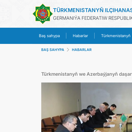
TÜRKMENISTANYŇ ILÇIHANA
GERMANIÝA FEDERATIW RESPUBLIK
Baş sahypa
Habarlar
Türkmenistanyň
BAŞ SAHYPA
HABARLAR
Türkmenistanyň we Azerbaýjanyň daşary 