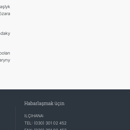
aşlyk
özara
yndaky
bolan
aryny
Habarlaşmak üçin
ILÇIHANA:
TEL: (030) 301 02 452