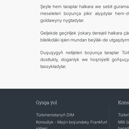
Şeýle hem taraplar halkara we sebit gurama
meseleleri boýunça pikir alyşdylar hem-d
goldawyny nygtadylar.
Geljekde geçiriljek ýokary derejeli halkara 
bilelikdäki işleri mundan beýläk-de utgaşdyrm
Duşuşygyň netijeleri boýunça taraplar T
dostlukly, doganlyk we hoşniýetli goňşuç
tassykladylar.
Gysga ýol
Kons
Türkmenistanyň DIM
Türkm
Konsullyk - Maýn boýundaky Frankfurt
Milli 
şäheri
barad