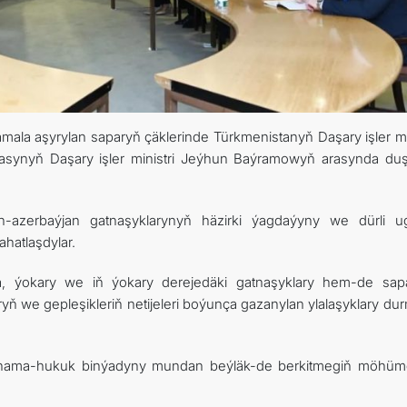
ARAGATNAŞYK
ala aşyrylan saparyň çäklerinde Türkmenistanyň Daşary işler min
asynyň Daşary işler ministri Jeýhun Baýramowyň arasynda du
n-azerbaýjan gatnaşyklarynyň häzirki ýagdaýyny we dürli ug
ahatlaşdylar.
a, ýokary we iň ýokary derejedäki gatnaşyklary hem-de sapa
yň we gepleşikleriň netijeleri boýunça gazanylan ylalaşyklary du
şertnama-hukuk binýadyny mundan beýläk-de berkitmegiň möhümd