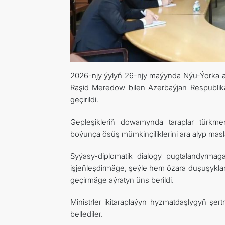
2026-njy ýylyň 26-njy maýynda Nýu-Ýorka am
Raşid Meredow bilen Azerbaýjan Respublik
geçirildi.
Gepleşikleriň dowamynda taraplar türkme
boýunça ösüş mümkinçiliklerini ara alyp masl
Syýasy-diplomatik dialogy pugtalandyrmag
işjeňleşdirmäge, şeýle hem özara duşuşyklar
geçirmäge aýratyn üns berildi.
Ministrler ikitaraplaýyn hyzmatdaşlygyň 
bellediler.