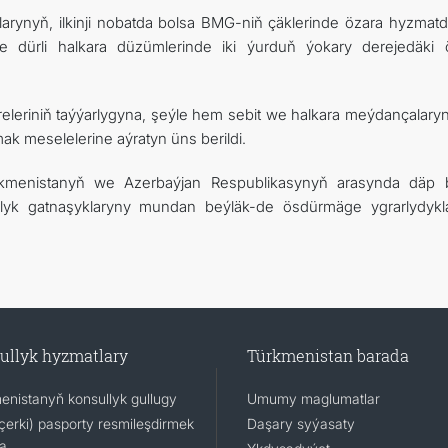
larynyň, ilkinji nobatda bolsa BMG-niň çäklerinde özara hyzmatd
e dürli halkara düzümlerinde iki ýurduň ýokary derejedäki 
çäreleriniň taýýarlygyna, şeýle hem sebit we halkara meýdançalar
ak meselelerine aýratyn üns berildi.
ürkmenistanyň we Azerbaýjan Respublikasynyň arasynda däp 
ylyk gatnaşyklaryny mundan beýläk-de ösdürmäge ygrarlydykl
ullyk hyzmatlary
Türkmenistan barada
enistanyň konsullyk gullugy
Umumy maglumatlar
(içerki) pasporty resmileşdirmek
Daşary syýasaty
a