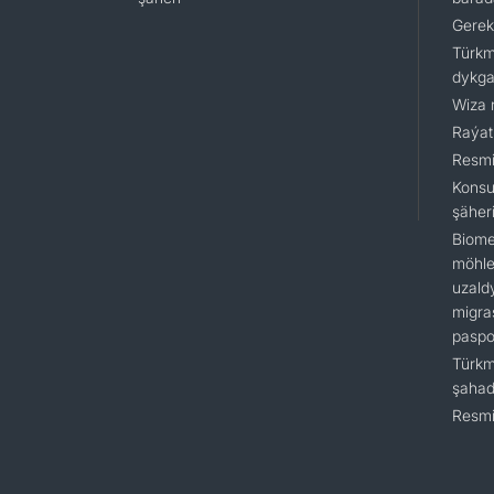
Gerek
Türkm
dykga
Wiza 
Raýat
Resmi
Konsu
şäher
Biome
möhlet
uzald
migra
paspo
Türkm
şaha
Resmi