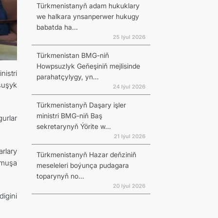
Türkmenistanyň adam hukuklary
we halkara ynsanperwer hukugy
babatda ha...
25 Iýul 2026
Türkmenistan BMG-niň
Howpsuzlyk Geňeşiniň mejlisinde
istri
parahatçylygy, yn...
şuşyk
24 Iýul 2026
Türkmenistanyň Daşary işler
ministri BMG-niň Baş
urlar
sekretarynyň Ýörite w...
21 Iýul 2026
rlary
Türkmenistanyň Hazar deňziniň
rmuşa
meseleleri boýunça pudagara
toparynyň no...
20 Iýul 2026
igini