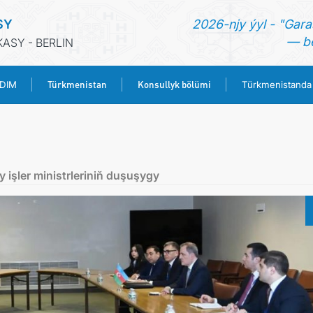
SY
2026-njy ýyl - "Gara
— be
ASY - BERLIN
Türkmenistan
Konsullyk bölümi
 DIM
Türkmenistanda
BAŞ SAHYPA
HABARLAR
işler ministrleriniň duşuşygy
TÜRKMENISTANYŇ DIM
TÜRKMENISTAN
KONSULLYK BÖLÜMI
TÜRKMENISTANDA MAÝA GOÝUMLAR