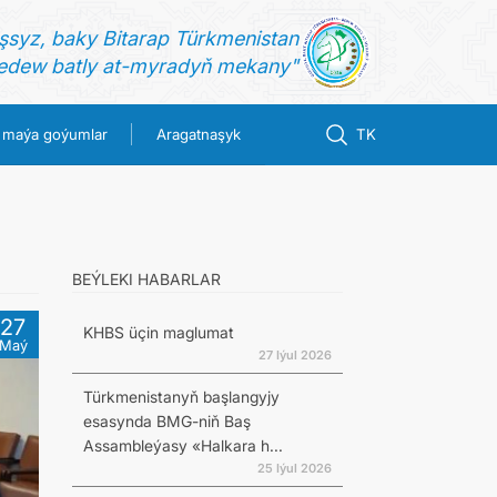
şsyz, baky Bitarap Türkmenistan
dew batly at-myradyň mekany"
 maýa goýumlar
Aragatnaşyk
TK
BEÝLEKI HABARLAR
27
KHBS üçin maglumat
Maý
27 Iýul 2026
Türkmenistanyň başlangyjy
esasynda BMG-niň Baş
Assambleýasy «Halkara h...
25 Iýul 2026