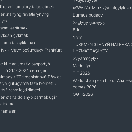
Ykdysadyýet
li resminamalary talap etmek
«AWAZA» Milli syýahatçylyk zo
enistanyng rayatlarynyng
Durmuş pudagy
tyna
Saglygy goraýyş
resmileşdirmek
Bilim
lykdan çykmak
Ylym
nama tassyklamak
TÜRKMENISTANYŇ HALKARA 
llyk - Maýn boýundaky Frankfurt
HYZMATDAŞLYGY
i
Syýahatçylyk
triki maglumatly pasportyň
Medeniýet
iniň 31.12.2024 senä çenli
TIF 2026
ylmagy / Türkmenistanyň Döwlet
World championship of Ahaltek
siýa gullugynda täze biometriki
horses 2026
rtyň resmileşdirilmegi
OGT-2026
enistana dolanyp barmak üçin
datnama
namalar