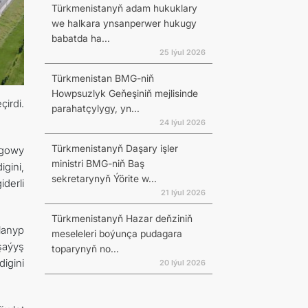
Türkmenistanyň adam hukuklary
we halkara ynsanperwer hukugy
babatda ha...
25 Iýul 2026
Türkmenistan BMG-niň
Howpsuzlyk Geňeşiniň mejlisinde
irdi.
parahatçylygy, yn...
24 Iýul 2026
Türkmenistanyň Daşary işler
 gowy
ministri BMG-niň Baş
gini,
sekretarynyň Ýörite w...
iderli
21 Iýul 2026
Türkmenistanyň Hazar deňziniň
lanyp
meseleleri boýunça pudagara
şaýyş
toparynyň no...
igini
20 Iýul 2026