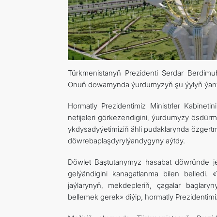
Türkmenistanyň Prezidenti Serdar Berdimuha
Onuň dowamynda ýurdumyzyň şu ýylyň ýanwar 
Hormatly Prezidentimiz Ministrler Kabineti
netijeleri görkezendigini, ýurdumyzy ösdürm
ykdysadyýetimiziň ähli pudaklarynda özgertme
döwrebaplaşdyrylýandygyny aýtdy.
Döwlet Baştutanymyz hasabat döwründe jem
gelýändigini kanagatlanma bilen belledi.
jaýlarynyň, mekdepleriň, çagalar bagla
bellemek gerek» diýip, hormatly Prezidentimi