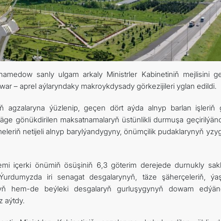
ARAGATNAŞYK
medow sanly ulgam arkaly Ministrler Kabinetiniň mejlisini geç
– aprel aýlaryndaky makroykdysady görkezijileri yglan edildi.
niň agzalaryna ýüzlenip, geçen dört aýda alnyp barlan işleriň
äge gönükdirilen maksatnamalaryň üstünlikli durmuşa geçirilýändi
leriň netijeli alnyp barylýandygyny, önümçilik pudaklarynyň yzyg
i içerki önümiň ösüşiniň 6,3 göterim derejede durnukly sak
 «Ýurdumyzda iri senagat desgalarynyň, täze şäherçeleriň, ýa
rynyň hem-de beýleki desgalaryň gurluşygynyň dowam edýänd
z aýtdy.