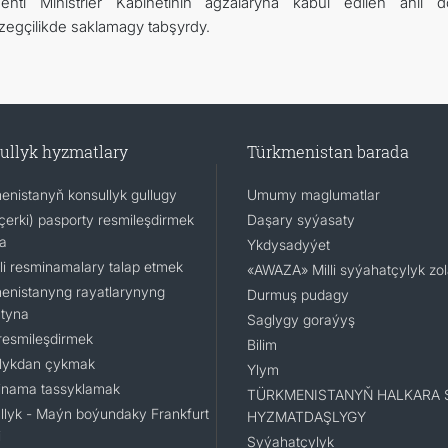
enti Ministrler Kabinetiniň agzalaryna kabul edilen ähli d
özegçilikde saklamagy tabşyrdy.
ullyk hyzmatlary
Türkmenistan barada
enistanyň konsullyk gullugy
Umumy maglumatlar
(içerki) pasporty resmileşdirmek
Daşary syýasaty
a
Ykdysadyýet
li resminamalary talap etmek
«AWAZA» Milli syýahatçylyk zo
enistanyng rayatlarynyng
Durmuş pudagy
tyna
Saglygy goraýyş
resmileşdirmek
Bilim
lykdan çykmak
Ylym
nama tassyklamak
TÜRKMENISTANYŇ HALKARA 
llyk - Maýn boýundaky Frankfurt
HYZMATDAŞLYGY
i
Syýahatçylyk