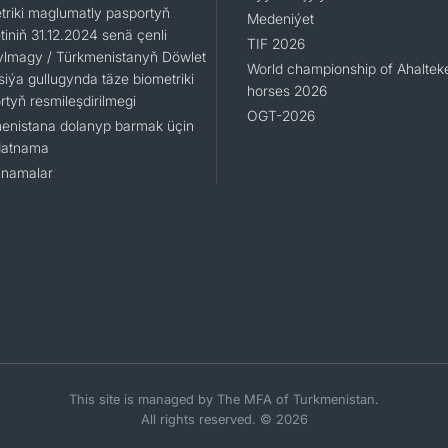
triki maglumatly pasportyň
Medeniýet
iniň 31.12.2024 senä çenli
TIF 2026
ylmagy / Türkmenistanyň Döwlet
World championship of Ahaltek
siýa gullugynda täze biometriki
horses 2026
rtyň resmileşdirilmegi
OGT-2026
enistana dolanyp barmak üçin
datnama
namalar
This site is managed by The MFA of Turkmenistan.
All rights reserved. © 2026