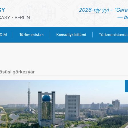
SY
2026-njy ýyl - "Gara
— be
ASY - BERLIN
Türkmenistan
Konsullyk bölümi
 DIM
Türkmenistanda
BAŞ SAHYPA
HABARLAR
ösüşi görkezýär
TÜRKMENISTANYŇ DIM
TÜRKMENISTAN
KONSULLYK BÖLÜMI
TÜRKMENISTANDA MAÝA GOÝUMLAR