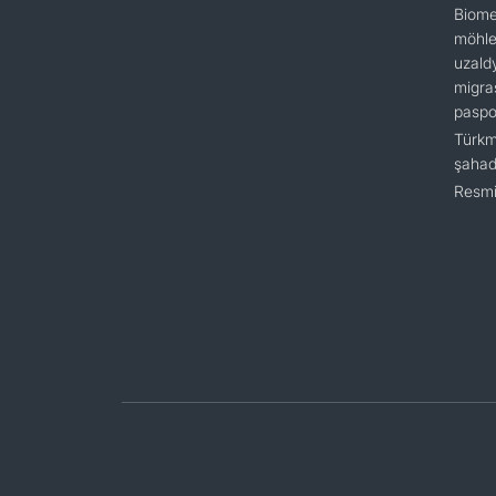
Biome
möhlet
uzald
migra
paspo
Türkm
şaha
Resmi