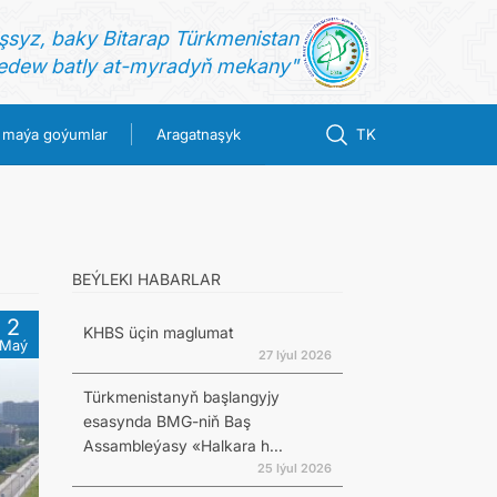
şsyz, baky Bitarap Türkmenistan
dew batly at-myradyň mekany"
 maýa goýumlar
Aragatnaşyk
TK
BEÝLEKI HABARLAR
2
KHBS üçin maglumat
Maý
27 Iýul 2026
Türkmenistanyň başlangyjy
esasynda BMG-niň Baş
Assambleýasy «Halkara h...
25 Iýul 2026