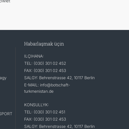
öwlet
Habarlaşmak üçin
ILÇIHANA:
TEL: (030) 301 02 452
FAX: (030) 301 02 453
lagy
SALGY: Behrenstrasse 42, 10117 Berlin
E-MAIL: info@botschaft-
turkmenistan.de
KONSULLYK:
TEL: (030) 301 02 451
SPORT
FAX: (030) 301 02 453
SALGY: Behrenstrasse 42, 10117 Berlin