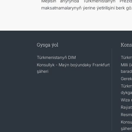
Mejlisiň ahyrynda Türkmenistanyň Prezid
maksatnamalarynyň ýerine ýetirilişini berk g
Gysga ýol
Kons
Türkmenistanyň DIM
Türkm
Konsullyk - Maýn boýundaky Frankfurt
Milli 
şäheri
barad
Gerek
Türkm
dykga
Wiza 
Raýat
Resmi
Konsu
şäher