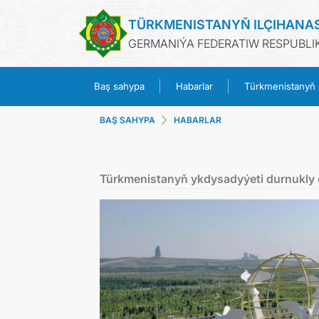
TÜRKMENISTANYŇ ILÇIHANA
GERMANIÝA FEDERATIW RESPUBLIK
Baş sahypa
Habarlar
Türkmenistanyň
BAŞ SAHYPA
HABARLAR
Türkmenistanyň ykdysadyýeti durnukly 