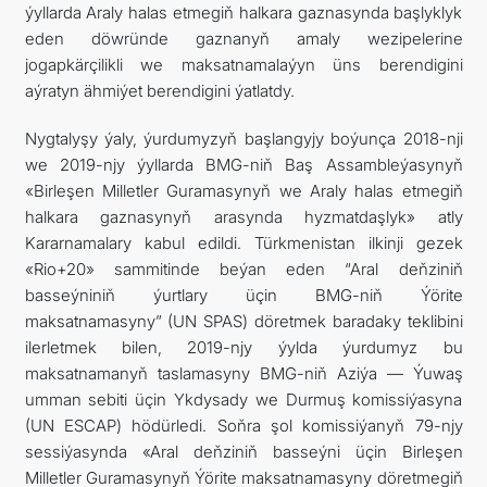
ýyllarda Araly halas etmegiň halkara gaznasynda başlyklyk
eden döwründe gaznanyň amaly wezipelerine
jogapkärçilikli we maksatnamalaýyn üns berendigini
aýratyn ähmiýet berendigini ýatlatdy.
Nygtalyşy ýaly, ýurdumyzyň başlangyjy boýunça 2018-nji
we 2019-njy ýyllarda BMG-niň Baş Assambleýasynyň
«Birleşen Milletler Guramasynyň we Araly halas etmegiň
halkara gaznasynyň arasynda hyzmatdaşlyk» atly
Kararnamalary kabul edildi. Türkmenistan ilkinji gezek
«Rio+20» sammitinde beýan eden “Aral deňziniň
basseýniniň ýurtlary üçin BMG-niň Ýörite
maksatnamasyny” (UN SPAS) döretmek baradaky teklibini
ilerletmek bilen, 2019-njy ýylda ýurdumyz bu
maksatnamanyň taslamasyny BMG-niň Aziýa — Ýuwaş
umman sebiti üçin Ykdysady we Durmuş komissiýasyna
(UN ESCAP) hödürledi. Soňra şol komissiýanyň 79-njy
sessiýasynda «Aral deňziniň basseýni üçin Birleşen
Milletler Guramasynyň Ýörite maksatnamasyny döretmegiň