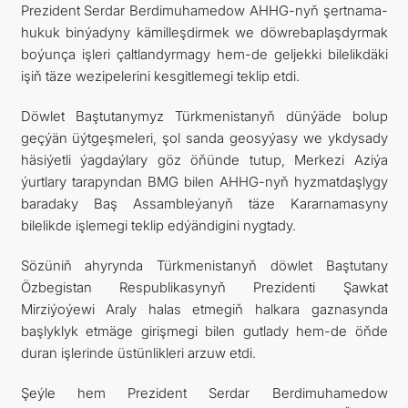
Prezident Serdar Berdimuhamedow AHHG-nyň şertnama-
hukuk binýadyny kämilleşdirmek we döwrebaplaşdyrmak
boýunça işleri çaltlandyrmagy hem-de geljekki bilelikdäki
işiň täze wezipelerini kesgitlemegi teklip etdi.
Döwlet Baştutanymyz Türkmenistanyň dünýäde bolup
geçýän üýtgeşmeleri, şol sanda geosyýasy we ykdysady
häsiýetli ýagdaýlary göz öňünde tutup, Merkezi Aziýa
ýurtlary tarapyndan BMG bilen AHHG-nyň hyzmatdaşlygy
baradaky Baş Assambleýanyň täze Kararnamasyny
bilelikde işlemegi teklip edýändigini nygtady.
Sözüniň ahyrynda Türkmenistanyň döwlet Baştutany
Özbegistan Respublikasynyň Prezidenti Şawkat
Mirziýoýewi Araly halas etmegiň halkara gaznasynda
başlyklyk etmäge girişmegi bilen gutlady hem-de öňde
duran işlerinde üstünlikleri arzuw etdi.
Şeýle hem Prezident Serdar Berdimuhamedow