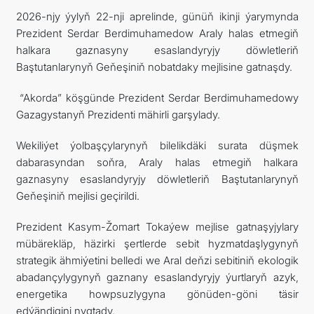
2026-njy ýylyň 22-nji aprelinde, günüň ikinji ýarymynda
ARAGATNAŞYK
Prezident Serdar Berdimuhamedow Araly halas etmegiň
halkara gaznasyny esaslandyryjy döwletleriň
Baştutanlarynyň Geňeşiniň nobatdaky mejlisine gatnaşdy.
“Akorda” köşgünde Prezident Serdar Berdimuhamedowy
Gazagystanyň Prezidenti mähirli garşylady.
Wekiliýet ýolbaşçylarynyň bilelikdäki surata düşmek
dabarasyndan soňra, Araly halas etmegiň halkara
gaznasyny esaslandyryjy döwletleriň Baştutanlarynyň
Geňeşiniň mejlisi geçirildi.
Prezident Kasym-Žomart Tokaýew mejlise gatnaşyjylary
mübärekläp, häzirki şertlerde sebit hyzmatdaşlygynyň
strategik ähmiýetini belledi we Aral deňzi sebitiniň ekologik
abadançylygynyň gaznany esaslandyryjy ýurtlaryň azyk,
energetika howpsuzlygyna gönüden-göni täsir
edýändigini nygtady.