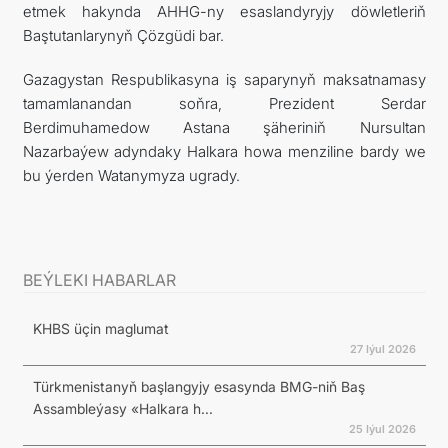
etmek hakynda AHHG-ny esaslandyryjy döwletleriň
Baştutanlarynyň Çözgüdi bar.
Gazagystan Respublikasyna iş saparynyň maksatnamasy
tamamlanandan soňra, Prezident Serdar
Berdimuhamedow Astana şäheriniň Nursultan
Nazarbaýew adyndaky Halkara howa menziline bardy we
bu ýerden Watanymyza ugrady.
BEÝLEKI HABARLAR
KHBS üçin maglumat
27 Iýul 2026
Türkmenistanyň başlangyjy esasynda BMG-niň Baş
Assambleýasy «Halkara h...
25 Iýul 2026