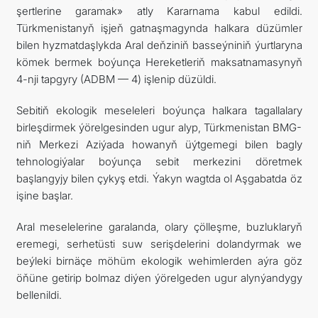
şertlerine garamak» atly Kararnama kabul edildi.
Türkmenistanyň işjeň gatnaşmagynda halkara düzümler
bilen hyzmatdaşlykda Aral deňziniň basseýniniň ýurtlaryna
kömek bermek boýunça Hereketleriň maksatnamasynyň
4-nji tapgyry (ADBM — 4) işlenip düzüldi.
Sebitiň ekologik meseleleri boýunça halkara tagallalary
birleşdirmek ýörelgesinden ugur alyp, Türkmenistan BMG-
niň Merkezi Aziýada howanyň üýtgemegi bilen bagly
tehnologiýalar boýunça sebit merkezini döretmek
başlangyjy bilen çykyş etdi. Ýakyn wagtda ol Aşgabatda öz
işine başlar.
Aral meselelerine garalanda, olary çölleşme, buzluklaryň
eremegi, serhetüsti suw serişdelerini dolandyrmak we
beýleki birnäçe möhüm ekologik wehimlerden aýra göz
öňüne getirip bolmaz diýen ýörelgeden ugur alynýandygy
bellenildi.