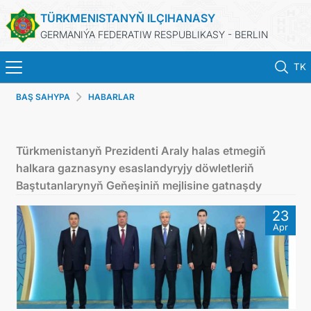
TÜRKMENISTANYŇ ILÇIHANASY
GERMANIÝA FEDERATIW RESPUBLIKASY - BERLIN
TK
BAŞ SAHYPA
HABARLAR
BAŞ SAHYPA
HABARLAR
Türkmenistanyň Prezidenti Araly halas etmegiň
halkara gaznasyny esaslandyryjy döwletleriň
TÜRKMENISTANYŇ DIM
Baştutanlarynyň Geňeşiniň mejlisine gatnaşdy
23
TÜRKMENISTAN
Apr
KONSULLYK BÖLÜMI
TÜRKMENISTANDA MAÝA GOÝUMLAR