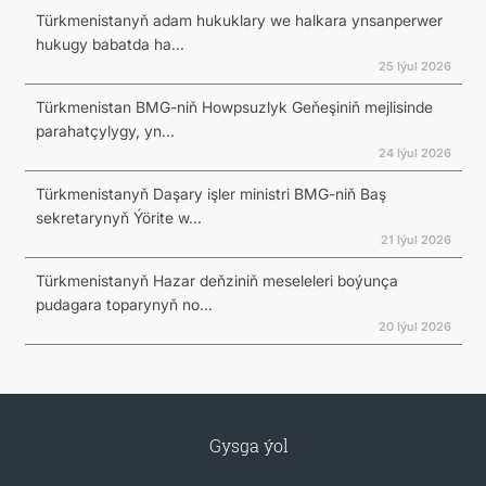
Türkmenistanyň adam hukuklary we halkara ynsanperwer
hukugy babatda ha...
25 Iýul 2026
Türkmenistan BMG-niň Howpsuzlyk Geňeşiniň mejlisinde
parahatçylygy, yn...
24 Iýul 2026
Türkmenistanyň Daşary işler ministri BMG-niň Baş
sekretarynyň Ýörite w...
21 Iýul 2026
Türkmenistanyň Hazar deňziniň meseleleri boýunça
pudagara toparynyň no...
20 Iýul 2026
Gysga ýol