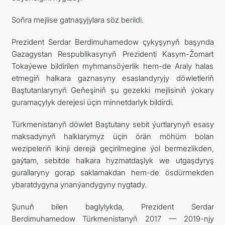
Soňra mejlise gatnaşyjylara söz berildi.
Prezident Serdar Berdimuhamedow çykyşynyň başynda
Gazagystan Respublikasynyň Prezidenti Kasym-Žomart
Tokaýewe bildirilen myhmansöýerlik hem-de Araly halas
etmegiň halkara gaznasyny esaslandyryjy döwletleriň
Baştutanlarynyň Geňeşiniň şu gezekki mejlisiniň ýokary
guramaçylyk derejesi üçin minnetdarlyk bildirdi.
Türkmenistanyň döwlet Baştutany sebit ýurtlarynyň esasy
maksadynyň halklarymyz üçin örän möhüm bolan
wezipeleriň ikinji derejä geçirilmegine ýol bermezlikden,
gaýtam, sebitde halkara hyzmatdaşlyk we utgaşdyryş
gurallaryny gorap saklamakdan hem-de ösdürmekden
ybaratdygyna ynanýandygyny nygtady.
Şunuň bilen baglylykda, Prezident Serdar
Berdimuhamedow Türkmenistanyň 2017 — 2019-njy