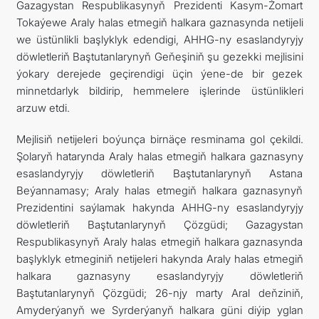
Gazagystan Respublikasynyň Prezidenti Kasym-Žomart
Tokaýewe Araly halas etmegiň halkara gaznasynda netijeli
we üstünlikli başlyklyk edendigi, AHHG-ny esaslandyryjy
döwletleriň Baştutanlarynyň Geňeşiniň şu gezekki mejlisini
ýokary derejede geçirendigi üçin ýene-de bir gezek
minnetdarlyk bildirip, hemmelere işlerinde üstünlikleri
arzuw etdi.
Mejlisiň netijeleri boýunça birnäçe resminama gol çekildi.
Şolaryň hatarynda Araly halas etmegiň halkara gaznasyny
esaslandyryjy döwletleriň Baştutanlarynyň Astana
Beýannamasy; Araly halas etmegiň halkara gaznasynyň
Prezidentini saýlamak hakynda AHHG-ny esaslandyryjy
döwletleriň Baştutanlarynyň Çözgüdi; Gazagystan
Respublikasynyň Araly halas etmegiň halkara gaznasynda
başlyklyk etmeginiň netijeleri hakynda Araly halas etmegiň
halkara gaznasyny esaslandyryjy döwletleriň
Baştutanlarynyň Çözgüdi; 26-njy marty Aral deňziniň,
Amyderýanyň we Syrderýanyň halkara güni diýip yglan