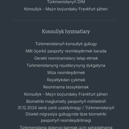
Türkmenistanyň DIM
Konsullyk - Maýn boýundaky Frankfurt şäheri
Konsullyk hyzmatlary
Türkmenistanyň konsullyk gullugy
Milli (içerki) pasporty resmileşdirmek barada
Gerekli resminamalary talap etmek
Türkmenistanyng rayatlarynyng dykgatyna
Wiza resmileşdirmek
Raýatlykdan çykmak
Resminama tassyklamak
Konsullyk - Maýn boýundaky Frankfurt şäheri
Biometriki maglumatly pasportyň möhletiniň
31.12.2024 senä çenli uzaldylmagy / Türkmenistanyň
Döwlet migrasiýa gullugynda täze biometriki
pasportyň resmileşdirilmegi
Türkmenistana dolanyp barmak üçin şahadatnama