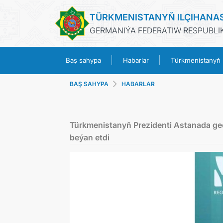
TÜRKMENISTANYŇ ILÇIHANA
GERMANIÝA FEDERATIW RESPUBLIK
Baş sahypa
Habarlar
Türkmenistanyň
BAŞ SAHYPA
HABARLAR
Türkmenistanyň Prezidenti Astanada geç
beýan etdi