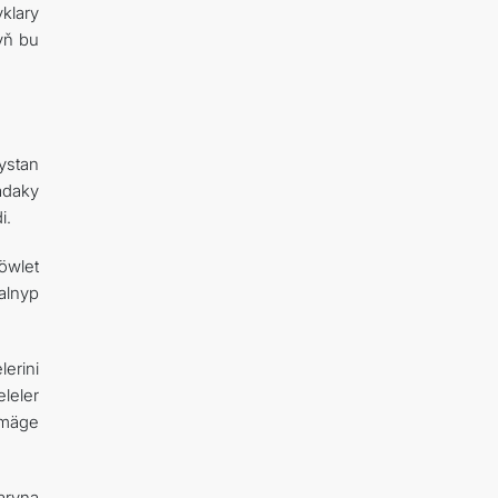
klary
yň bu
ystan
adaky
i.
öwlet
alnyp
erini
leler
rmäge
aryna