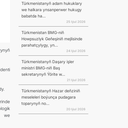
Türkmenistanyň adam hukuklary
we halkara ynsanperwer hukugy
babatda ha...
25 Iýul 2026
Türkmenistan BMG-niň
Howpsuzlyk Geňeşiniň mejlisinde
parahatçylygy, yn...
rynyň
24 Iýul 2026
Türkmenistanyň Daşary işler
ministri BMG-niň Baş
denti
sekretarynyň Ýörite w...
21 Iýul 2026
dy.
Türkmenistanyň Hazar deňziniň
meseleleri boýunça pudagara
rinde
toparynyň no...
ologik
20 Iýul 2026
yň we