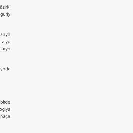
zirki
gurly
tanyň
 alyp
laryň
gynda
bitde
ogiýa
irnäçe