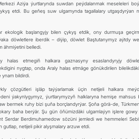
erkezi Aziýa ýurtlarynda suwdan peýdalanmak meseleleri bo
ykyş etdi. Bu geňeş suw ulgamynda tagallalary utgaşdyrýan net
r ekologik başlangyjy bilen çykyş etdik, ony durmuşa geçir
aka döwletlere iberdik – diýip, döwlet Baştutanymyz aýtdy we
ähmiýetini belledi.
 halas etmegiň halkara gaznasyny esaslandyryjy döwlet
ekdigini nygtap, onda Araly halas etmäge gönükdirilen bilelikdäki
 ynam bildirdi.
kly çözgütleri işläp taýýarlamak üçin netijeli halkara meý
edeni ýakynlygymyz, ýurtlarymyzyň halklaryna hemişe mahsus 
ldaw bermek ruhy bizi şuňa borçlandyrýar. Şoňa görä-de, Türkmen
kary baha berýär. Şu gün öňümizdäki ulgamlaýyn işlere gowy i
dent Serdar Berdimuhamedow sözüni jemledi we hemmeleri Sebit
gutlap, netijeli pikir alyşmalary arzuw etdi.