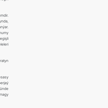
mdir.
rynda,
nýar.
umumy
gişli
eleri
ratyn
esasy
erjaý
ňünde
şmagy