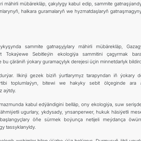
mähirli mübärekläp, çakylygy kabul edip, sammite gatnaşýandy
tanlarynyň, halkara guramalaryň we hyzmatdaşlaryň gatnaşmagyn
kyşynda sammite gatnaşyjylary mähirli mübärekläp, Gazag
rt Tokaýewe Sebitleýin ekologiýa sammitini çagyrmak bar
 bu çäräniň ýokary guramaçylyk derejesi üçin minnetdarlyk bildird
ar. Ilkinji gezek biziň ýurtlarymyz tarapyndan iň ýokary d
ertibi toplumlaýyn, bitewi we hakyky sebit ölçeginde ara 
z aýtdy.
azmunda kabul edýändigini belläp, ony ekologiýa, suw serişdel
 ähmiýetli ugurlary, ykdysady, ynsanperwer, hukuk häsiýetli mese
we başlangyçlary öňe sürmek boýunça netijeli meýdança öwü
y tassyklanyldy.
ologik wehimler bilen ýüzbe-ýüz bolýarys. Durmuşyň ähli ugurl