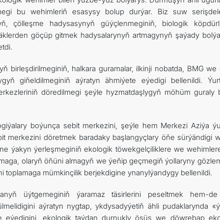
megi bu wehimleriň esasysy bolup durýar. Biz suw serişdele
ň, çölleşme hadysasynyň güýçlenmeginiň, biologik köpdürlü
 çäklerden göçüp gitmek hadysalarynyň artmagynyň şaýady bolýa
tdi.
nyň birleşdirilmeginiň, halkara guramalar, ilkinji nobatda, BMG w
lygyň giňeldilmeginiň aýratyn ähmiýete eýedigi bellenildi. Ýurt
 merkezleriniň döredilmegi şeýle hyzmatdaşlygyň möhüm guraly 
iýalary boýunça sebit merkezini, şeýle hem Merkezi Aziýa ýur
it merkezini döretmek baradaky başlangyçlary öňe sürýändigi 
rine ýakyn ýerleşmeginiň ekologik töwekgelçiliklere we wehimler
durmaga, olaryň öňüni almagyň we ýeňip geçmegiň ýollaryny gözle
ni toplamaga mümkinçilik berjekdigine ynanylýandygy bellenildi.
nyň üýtgemeginiň ýaramaz täsirlerini peseltmek hem-d
melidigini aýratyn nygtap, ykdysadyýetiň ähli pudaklarynda «ý
ete eýedigini, ekologik taýdan durnukly ösüş we döwrebap eko