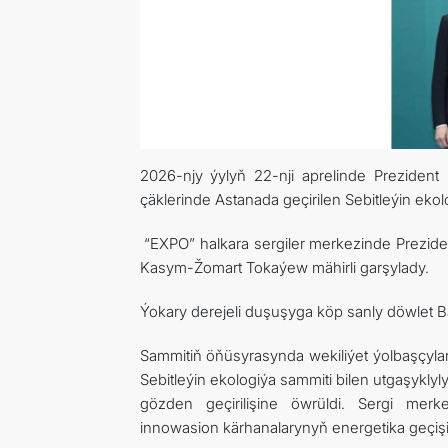
2026-njy ýylyň 22-nji aprelinde Prezide
çäklerinde Astanada geçirilen Sebitleýin eko
“EXPO” halkara sergiler merkezinde Prezi
Kasym-Žomart Tokaýew mähirli garşylady.
Ýokary derejeli duşuşyga köp sanly döwlet Ba
Sammitiň öňüsyrasynda wekiliýet ýolbaşçylar
Sebitleýin ekologiýa sammiti bilen utgaşyklyl
gözden geçirilişine öwrüldi. Sergi mer
innowasion kärhanalarynyň energetika geçişi ü