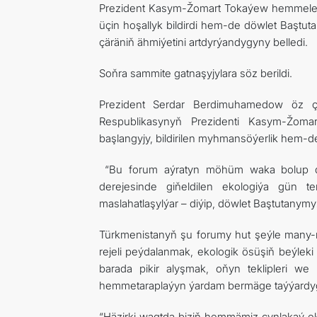
Prezident Kasym-Žomart Tokaýew hemmeleri 
üçin hoşallyk bildirdi hem-de döwlet Baştu
çäräniň ähmiýetini artdyrýandygyny belledi.
Soňra sammite gatnaşyjylara söz berildi.
Prezident Serdar Berdimuhamedow öz çy
Respublikasynyň Prezidenti Kasym-Žoma
başlangyjy, bildirilen myhmansöýerlik hem-de
“Bu forum aýratyn möhüm waka bolup durý
derejesinde giňeldilen ekologiýa gün t
maslahatlaşylýar – diýip, döwlet Baştutanymy
Türkmenistanyň şu forumy hut şeýle many-m
rejeli peýdalanmak, ekologik ösüşiň beýleki
barada pikir alyşmak, oňyn teklipleri 
hemmetaraplaýyn ýardam bermäge taýýardyg
“Häzirki wagtda biziň hemmämiz çynlakaý ek