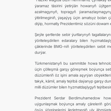
ýaramaz täsirini ýetirýän howanyň üýtge
azalmagynyň, topragyň ýaramazlaşmagyny
ýitirilmeginiň, ýaşaýyş üçin amatsyz bolan
diýip, hormatly Prezidentimiz sözüni dowam e
Şeýle şertlerde sebir ýurtlarynyň tagallalary
ýöriteleşdirilen edaralary bilen hyzmatdaş
çäklerinde BMG-niň ýöriteleşdirilen sebit
durýar.
Türkmenistanyň bu sammitde howa tehnolog
üçin çölleşmä garşy göreşmek boýunça seb
düzümleriň öz işini amala aşyrýan obýektle
takyk, kämil, amaly tejribä daýanyp garşy 
milli düzümler bilen hyzmatdaşlygyň tejribesi
Prezident Serdar Berdimuhamedow howa
uýgunlaşmak boýunça amaly çäreleriň görül
ösüş ýörelgelerini ilerletmegiň uly ähmiý