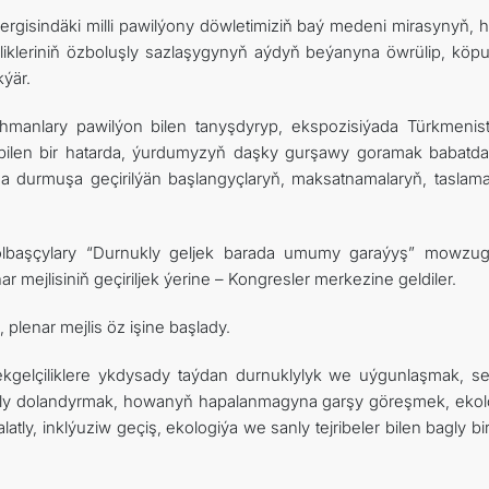
gisindäki milli pawilýony döwletimiziň baý medeni mirasynyň, hä
kleriniň özboluşly sazlaşygynyň aýdyň beýanyna öwrülip, köpu
ýär.
yhmanlary pawilýon bilen tanyşdyryp, ekspozisiýada Türkmenis
 bilen bir hatarda, ýurdumyzyň daşky gurşawy goramak babatda
a durmuşa geçirilýän başlangyçlaryň, maksatnamalaryň, taslama
 ýolbaşçylary “Durnukly geljek barada umumy garaýyş” mowzu
r mejlisiniň geçiriljek ýerine – Kongresler merkezine geldiler.
plenar mejlis öz işine başlady.
ekgelçiliklere ykdysady taýdan durnuklylyk we uýgunlaşmak, se
ukly dolandyrmak, howanyň hapalanmagyna garşy göreşmek, ekol
ly, inklýuziw geçiş, ekologiýa we sanly tejribeler bilen bagly b