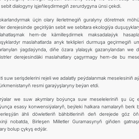
sebit dialogyny işjeňleşdirmegiň zerurdygyna ünsi çekdi.
i ýokarlandyrmak üçin olary ilerletmegiň guralyny döretmek möhü
ler derejesinde geçirilýän sebit we sebitara ekologiýa duşuşykla
ahatlaşmak hem-de kämilleşdirmek maksadalaýyk hasapla
şyklardyr maslahatlarda anyk teklipleri durmuşa geçirmegiň 
arlanylan ýagdaýynda, diňe özara ylalaşyk gazanylandan we de
istrler derejesindäki maslahatlary çagyrmagy hem-de bu mesel
suw serişdelerini rejeli we adalatly peýdalanmak meselesiniň aý
ürkmenistanyň resmi garaýyşlaryny beýan etdi.
i derýalar we suw akymlary boýunça suw meseleleriniň şu üç 
ýunça esasy konwensiýalaryň, beýleki halkara namalaryň berk b
ýerleşýän ähli döwletleriň bähbitleriniň deň derejede göz ö
lkinji nobatda, Birleşen Milletler Guramasynyň giňden gatna
ary bolup çykyş edýär.