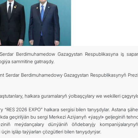
ARAGATNAŞYK
nt Serdar Berdimuhamedow Gazagystan Respublikasyna iş sapa
logiýa sammitine gatnaşdy.
dent Serdar Berdimuhamedowy Gazagystan Respublikasynyň Prezi
ştutanlary, halkara guramalaryň ýolbaşçylary we wekilleri çagyryl
y “RES 2026 EXPO” halkara sergisi bilen tanyşdylar. Astana şähe
ykda geçirilýän bu sergi Merkezi Aziýanyň «ýaşyl» geljeginiň tehn
keziniň meýdançalary dünýäniň öňdebaryjy kompaniýalaryn
çin işläp taýýarlan çözgütleri bilen tanyşdyrýar.