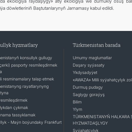
ada ekologiýa raýdaşlygy» atly ekologiýa we durnukly ösüş ba
ýa döwletleriniň Baştutanlarynyň Jarnamasy kabul edildi.
ullyk hyzmatlary
Türkmenistan barada
enistanyň konsullyk gullugy
Umumy maglumatlar
(içerki) pasporty resmileşdirmek
Daşary syýasaty
a
Ykdysadyýet
li resminamalary talap etmek
«AWAZA» Milli syýahatçylyk zo
enistanyng rayatlarynyng
Durmuş pudagy
tyna
Saglygy goraýyş
resmileşdirmek
Bilim
lykdan çykmak
Ylym
nama tassyklamak
TÜRKMENISTANYŇ HALKARA 
llyk - Maýn boýundaky Frankfurt
HYZMATDAŞLYGY
i
Syýahatçylyk