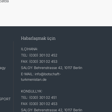
batda
Habarlaşmak üçin
ILÇIHANA:
TEL: (030) 301 02 452
FAX: (030) 301 02 453
lagy
SALGY: Behrenstrasse 42, 10117 Berlin
E-MAIL: info@botschaft-
turkmenistan.de
KONSULLYK:
TEL: (030) 301 02 451
SPORT
FAX: (030) 301 02 453
SALGY: Behrenstrasse 42, 10117 Berlin