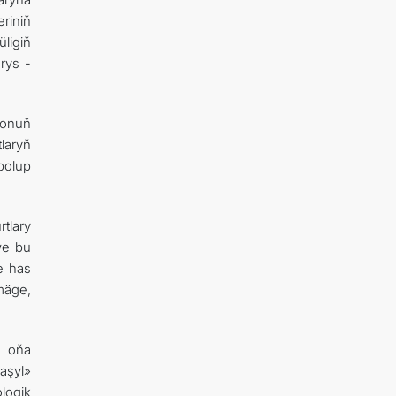
riniň
ligiň
rys -
e onuň
laryň
bolup
tlary
we bu
e has
mäge,
e oňa
aşyl»
logik