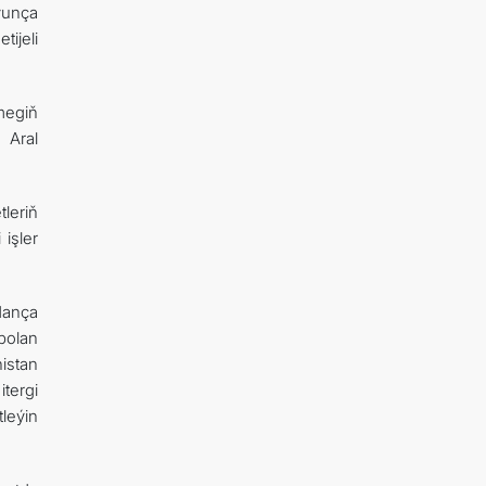
ýunça
ijeli
megiň
 Aral
leriň
 işler
dança
bolan
istan
tergi
leýin