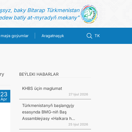
şsyz, baky Bitarap Türkmenistan
dew batly at-myradyň mekany"
 maýa goýumlar
Aragatnaşyk
TK
ry
BEÝLEKI HABARLAR
KHBS üçin maglumat
23
27 Iýul 2026
Apr
Türkmenistanyň başlangyjy
esasynda BMG-niň Baş
Assambleýasy «Halkara h...
25 Iýul 2026