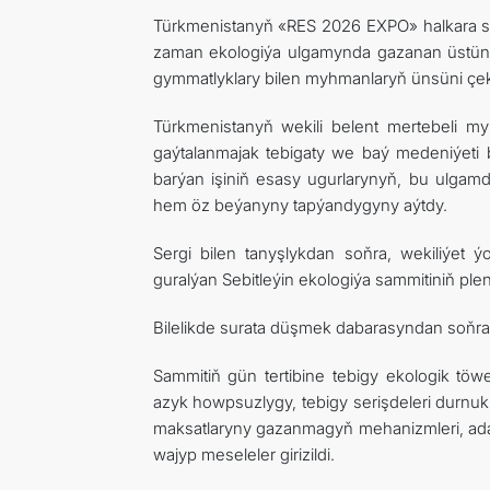
Türkmenistanyň «RES 2026 EXPO» halkara ser
zaman ekologiýa ulgamynda gazanan üstünli
gymmatlyklary bilen myhmanlaryň ünsüni çek
Türkmenistanyň wekili belent mertebeli m
gaýtalanmajak tebigaty we baý medeniýeti
barýan işiniň esasy ugurlarynyň, bu ulgamd
hem öz beýanyny tapýandygyny aýtdy.
Sergi bilen tanyşlykdan soňra, wekiliýet
guralýan Sebitleýin ekologiýa sammitiniň plena
Bilelikde surata düşmek dabarasyndan soňra, 
Sammitiň gün tertibine tebigy ekologik töw
azyk howpsuzlygy, tebigy serişdeleri durn
maksatlaryny gazanmagyň mehanizmleri, adalat
wajyp meseleler girizildi.