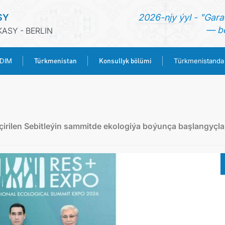
SY
2026-njy ýyl - "Gara
— be
ASY - BERLIN
Türkmenistan
Konsullyk bölümi
 DIM
Türkmenistanda
BAŞ SAHYPA
HABARLAR
irilen Sebitleýin sammitde ekologiýa boýunça başlangyçla
TÜRKMENISTANYŇ DIM
TÜRKMENISTAN
KONSULLYK BÖLÜMI
TÜRKMENISTANDA MAÝA GOÝUMLAR