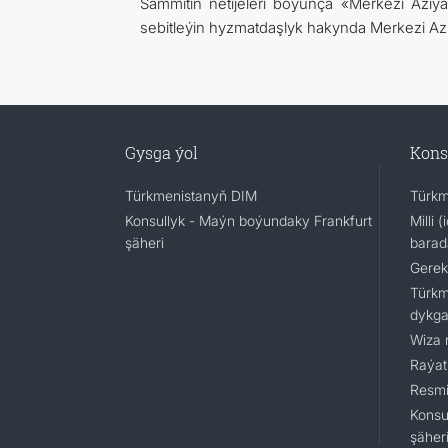
Sammitiň netijeleri boýunça «Merkezi Aziý
sebitleýin hyzmatdaşlyk hakynda Merkezi Azi
Gysga ýol
Kons
Türkmenistanyň DIM
Türkm
Konsullyk - Maýn boýundaky Frankfurt
Milli 
şäheri
barad
Gerek
Türkm
dykga
Wiza 
Raýat
Resmi
Konsu
şäher