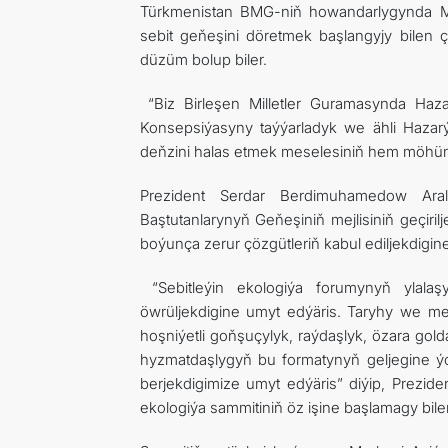
Türkmenistan BMG-niň howandarlygynda M
sebit geňeşini döretmek başlangyjy bilen ç
düzüm bolup biler.
“Biz Birleşen Milletler Guramasynda Haza
Konsepsiýasyny taýýarladyk we ähli Hazarý
deňzini halas etmek meselesiniň hem möhüm 
Prezident Serdar Berdimuhamedow Araly
Baştutanlarynyň Geňeşiniň mejlisiniň geçirilj
boýunça zerur çözgütleriň kabul ediljekdigine
“Sebitleýin ekologiýa forumynyň ylalaşy
öwrüljekdigine umyt edýäris. Taryhy we m
hoşniýetli goňşuçylyk, raýdaşlyk, özara go
hyzmatdaşlygyň bu formatynyň geljegine ýo
berjekdigimize umyt edýäris” diýip, Prezi
ekologiýa sammitiniň öz işine başlamagy bilen 