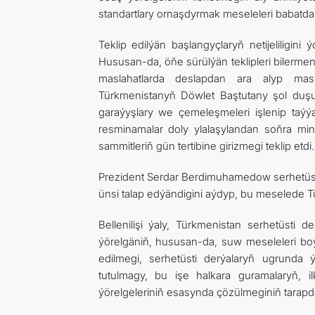
standartlary ornaşdyrmak meseleleri babatda 
Teklip edilýän başlangyçlaryň netijeliligin
Hususan-da, öňe sürülýän teklipleri bilermen
maslahatlarda deslapdan ara alyp masl
Türkmenistanyň Döwlet Baştutany şol duşu
garaýyşlary we çemeleşmeleri işlenip taýý
resminamalar doly ylalaşylandan soňra min
sammitleriň gün tertibine girizmegi teklip etdi.
Prezident Serdar Berdimuhamedow serhetüsti 
ünsi talap edýändigini aýdyp, bu meselede T
Bellenilişi ýaly, Türkmenistan serhetüst
ýörelgäniň, hususan-da, suw meseleleri bo
edilmegi, serhetüsti derýalaryň ugrunda 
tutulmagy, bu işe halkara guramalaryň, i
ýörelgeleriniň esasynda çözülmeginiň tarapd