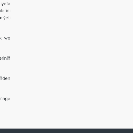
iýete
lerini
iýeti
yk we
eriniň
iňden
rmäge