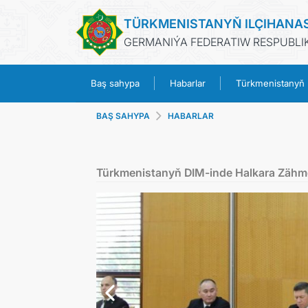
TÜRKMENISTANYŇ ILÇIHANA
GERMANIÝA FEDERATIW RESPUBLIK
Baş sahypa
Habarlar
Türkmenistanyň
BAŞ SAHYPA
HABARLAR
Türkmenistanyň DIM-inde Halkara Zähmet