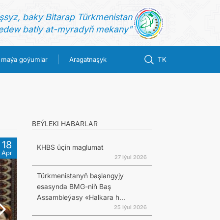
şsyz, baky Bitarap Türkmenistan
dew batly at-myradyň mekany"
 maýa goýumlar
Aragatnaşyk
TK
BEÝLEKI HABARLAR
18
KHBS üçin maglumat
Apr
27 Iýul 2026
Türkmenistanyň başlangyjy
esasynda BMG-niň Baş
Assambleýasy «Halkara h...
25 Iýul 2026