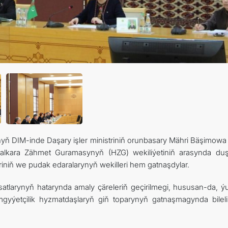
ARAGATNAŞYK
nyň DIM-inde Daşary işler ministriniň orunbasary Mähri Bäşimowa 
alkara Zähmet Guramasynyň (HZG) wekiliýetiniň arasynda du
leriniň we pudak edaralarynyň wekilleri hem gatnaşdylar.
atlarynyň hatarynda amaly çäreleriň geçirilmegi, hususan-da, ý
gyýetçilik hyzmatdaşlaryň giň toparynyň gatnaşmagynda bileli