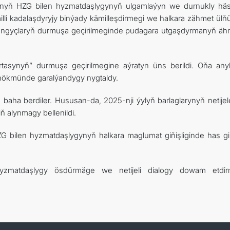
stanyň HZG bilen hyzmatdaşlygynyň ulgamlaýyn we durnukly häs
illi kadalaşdyryjy binýady kämilleşdirmegi we halkara zähmet ülňü
aşlangyçlaryň durmuşa geçirilmeginde pudagara utgaşdyrmanyň ähm
rtasynyň” durmuşa geçirilmegine aýratyn üns berildi. Oňa an
y hökmünde garalýandygy nygtaldy.
yn baha berdiler. Hususan-da, 2025-nji ýylyň barlaglarynyň netijel
 alynmagy bellenildi.
bilen hyzmatdaşlygynyň halkara maglumat giňişliginde has g
 hyzmatdaşlygy ösdürmäge we netijeli dialogy dowam etdi