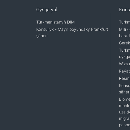
Gysga ýol
Kons
Türkmenistanyň DIM
Türkm
Konsullyk - Maýn boýundaky Frankfurt
Milli 
şäheri
barad
Gerek
Türkm
dykga
Wiza 
Raýat
Resmi
Konsu
şäher
Biome
möhlet
uzald
migra
paspo