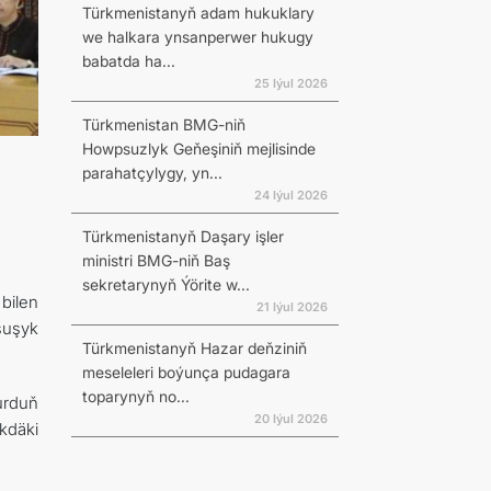
Türkmenistanyň adam hukuklary
we halkara ynsanperwer hukugy
babatda ha...
25 Iýul 2026
Türkmenistan BMG-niň
Howpsuzlyk Geňeşiniň mejlisinde
parahatçylygy, yn...
24 Iýul 2026
Türkmenistanyň Daşary işler
ministri BMG-niň Baş
sekretarynyň Ýörite w...
bilen
21 Iýul 2026
şuşyk
Türkmenistanyň Hazar deňziniň
meseleleri boýunça pudagara
toparynyň no...
urduň
20 Iýul 2026
kdäki