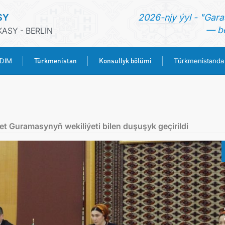
SY
2026-njy ýyl - "Gara
— be
ASY - BERLIN
Türkmenistan
Konsullyk bölümi
 DIM
Türkmenistanda
BAŞ SAHYPA
HABARLAR
 Guramasynyň wekiliýeti bilen duşuşyk geçirildi
TÜRKMENISTANYŇ DIM
TÜRKMENISTAN
KONSULLYK BÖLÜMI
TÜRKMENISTANDA MAÝA GOÝUMLAR