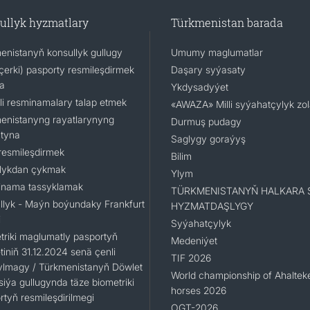
ullyk hyzmatlary
Türkmenistan barada
enistanyň konsullyk gullugy
Umumy maglumatlar
(içerki) pasporty resmileşdirmek
Daşary syýasaty
a
Ykdysadyýet
li resminamalary talap etmek
«AWAZA» Milli syýahatçylyk zo
enistanyng rayatlarynyng
Durmuş pudagy
tyna
Saglygy goraýyş
resmileşdirmek
Bilim
lykdan çykmak
Ylym
nama tassyklamak
TÜRKMENISTANYŇ HALKARA 
llyk - Maýn boýundaky Frankfurt
HYZMATDAŞLYGY
i
Syýahatçylyk
triki maglumatly pasportyň
Medeniýet
iniň 31.12.2024 senä çenli
TIF 2026
ylmagy / Türkmenistanyň Döwlet
World championship of Ahaltek
siýa gullugynda täze biometriki
horses 2026
rtyň resmileşdirilmegi
OGT-2026