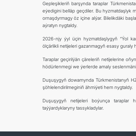
Gepleşikleriň barşynda taraplar Türkmeni
eýedigini belläp geçdiler. Bu hyzmatdaşlyk m
ornaşdyrmagy öz içine alýar. Bilelikdäki b
aýratyn nygtaldy.
2026-njy ýyl üçin hyzmatdaşlygyň “Ýol ka
ölçärlikli netijeleri gazanmagyň esasy gural
Taraplar geçirilýän çäreleriň netijelerine oň
hödürlenmegi we ýerlerde amaly seslenmäniň
Duşuşygyň dowamynda Türkmenistanyň HZG 
şöhlelendirilmeginiň ähmiýeti hem nygtaldy.
Duşuşygyň netijeleri boýunça taraplar
taýýardyklaryny tassykladylar.