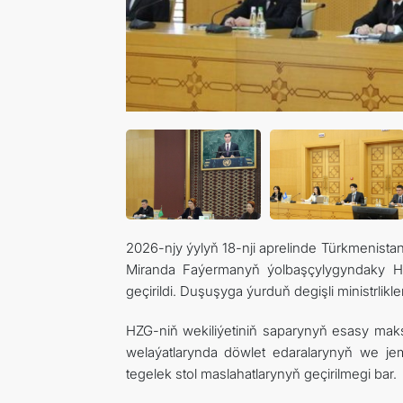
2026-njy ýylyň 18-nji aprelinde Türkmenista
Miranda Faýermanyň ýolbaşçylygyndaky H
geçirildi. Duşuşyga ýurduň degişli ministrlik
HZG-niň wekiliýetiniň saparynyň esasy maks
welaýatlarynda döwlet edaralarynyň we jem
tegelek stol maslahatlarynyň geçirilmegi bar.