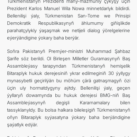
Türkmenistanyň Prezidenti many-mazmunly çykyşy üçin
Prezident Karlos Manuel Wila Nowa minnetdarlyk bildirdi.
Bellenilişi ýaly, Türkmenistan San-Tome we Prinsipi
Demokratik Respublikasynyň ählumumy giňişlikde
parahatçylykly ýaşaşmak we netijeli dialog ýörelgelerine
eýerýändigine ýokary baha berýär.
Soňra Pakistanyň Premýer-ministri Muhammad Şahbaz
Şarife söz berildi. Ol Birleşen Milletler Guramasynyň Baş
Assambleýasy tarapyndan Türkmenistanyň hemişelik
Bitaraplyk hukuk derejesiniň ykrar edilmeginiň 30 ýyllygy
mynasybetli geçirilýän bu möhüm çärä gatnaşmagyň özi
üçin uly hormatdygyny aýtdy. Bellenilişi ýaly, geçen
ýyllaryň dowamynda bu hukuk derejesi BMG-niň Baş
Assambleýasynyň degişli Kararnamalary bilen
tassyklanyldy. Bu bolsa halkara bileleşigiň Türkmenistanyň
oňyn Bitaraplyk syýasatyna ýokary baha berýändigine
şaýatlyk edýär.