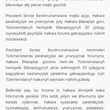
bitewüligi» atly plenar mejlis geçirildi.
Prezident Serdar Berdimuhamedow mejlisi açyp, Halkara
parahatçylyk we ynanyşmak ýyly, Halkara Bitaraplyk güni,
Türkmenistanyň hemişelik Bitaraplygynyň 30 ýyllygy
mynasybetli geçirilýän halkara foruma gatnaşyjylary mähirli
mübärekledi.
Prezident Serdar Berdimuhamedow hemmeleri
Türkmenistanda parahatçylyk we ynanyşmak forumyna,
Halkara Bitaraplyk gününe hem-de Türkmenistanyň
hemişelik Bitaraplygynyň ykrar edilmeginiň 30 ýyllygyna
bagyşlanan baýramçylyk çärelerine gatnaşýandygy üçin
Türkmenistanyň halkynyň adyndan mähirli gutlady.
Bellenilişi ýaly, bu foruma iri, halkara ähmiýetli waka
hökmünde garalýar. Oňa sebit, yklym we ählumumy işler
barada oýlanmak, halkara syýasatda parahatçylyk,
hyzmatdaşlyk, deňhukuklylyk, ynanyşmak, adalatlylyk,