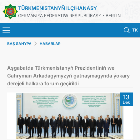
TÜRKMENISTANYŇ ILÇIHANASY
GERMANIÝA FEDERATIW RESPUBLIKASY - BERLIN
TK
BAŞ SAHYPA
HABARLAR
BAŞ SAHYPA
HABARLAR
Aşgabatda Türkmenistanyň Prezidentiniň we
Gahryman Arkadagymyzyň gatnaşmagynda ýokary
TÜRKMENISTANYŇ DIM
derejeli halkara forum geçirildi
13
TÜRKMENISTAN
Dek
KONSULLYK BÖLÜMI
TÜRKMENISTANDA MAÝA GOÝUMLAR