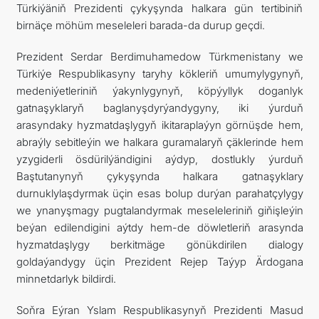
Türkiýäniň Prezidenti çykyşynda halkara gün tertibiniň
birnäçe möhüm meseleleri barada-da durup geçdi.
Prezident Serdar Berdimuhamedow Türkmenistany we
Türkiýe Respublikasyny taryhy kökleriň umumylygynyň,
medeniýetleriniň ýakynlygynyň, köpýyllyk doganlyk
gatnaşyklaryň baglanyşdyrýandygyny, iki ýurduň
arasyndaky hyzmatdaşlygyň ikitaraplaýyn görnüşde hem,
abraýly sebitleýin we halkara guramalaryň çäklerinde hem
yzygiderli ösdürilýändigini aýdyp, dostlukly ýurduň
Baştutanynyň çykyşynda halkara gatnaşyklary
durnuklylaşdyrmak üçin esas bolup durýan parahatçylygy
we ynanyşmagy pugtalandyrmak meseleleriniň giňişleýin
beýan edilendigini aýtdy hem-de döwletleriň arasynda
hyzmatdaşlygy berkitmäge gönükdirilen dialogy
goldaýandygy üçin Prezident Rejep Taýyp Ärdogana
minnetdarlyk bildirdi.
Soňra Eýran Yslam Respublikasynyň Prezidenti Masud