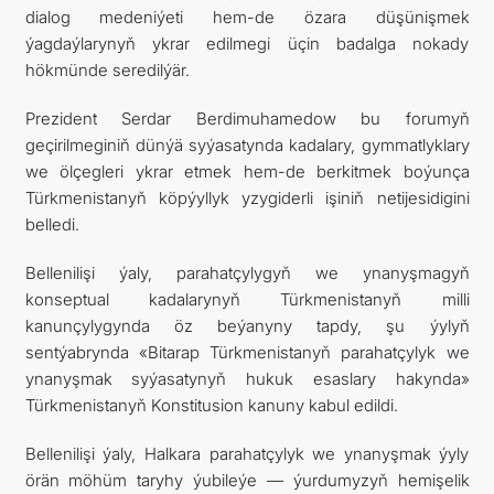
dialog medeniýeti hem-de özara düşünişmek
ýagdaýlarynyň ykrar edilmegi üçin badalga nokady
hökmünde seredilýär.
Prezident Serdar Berdimuhamedow bu forumyň
geçirilmeginiň dünýä syýasatynda kadalary, gymmatlyklary
we ölçegleri ykrar etmek hem-de berkitmek boýunça
Türkmenistanyň köpýyllyk yzygiderli işiniň netijesidigini
belledi.
Bellenilişi ýaly, parahatçylygyň we ynanyşmagyň
konseptual kadalarynyň Türkmenistanyň milli
kanunçylygynda öz beýanyny tapdy, şu ýylyň
sentýabrynda «Bitarap Türkmenistanyň parahatçylyk we
ynanyşmak syýasatynyň hukuk esaslary hakynda»
Türkmenistanyň Konstitusion kanuny kabul edildi.
Bellenilişi ýaly, Halkara parahatçylyk we ynanyşmak ýyly
örän möhüm taryhy ýubileýe — ýurdumyzyň hemişelik