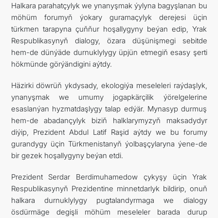
Halkara parahatçylyk we ynanyşmak ýylyna bagyşlanan bu
möhüm forumyň ýokary guramaçylyk derejesi üçin
türkmen tarapyna çuňňur hoşallygyny beýan edip, Yrak
Respublikasynyň dialogy, özara düşünişmegi sebitde
hem-de dünýäde durnuklylygy üpjün etmegiň esasy şerti
hökmünde görýändigini aýtdy.
Häzirki döwrüň ykdysady, ekologiýa meseleleri raýdaşlyk,
ynanyşmak we umumy jogapkärçilik ýörelgelerine
esaslanýan hyzmatdaşlygy talap edýär. Mynasyp durmuş
hem-de abadançylyk biziň halklarymyzyň maksadydyr
diýip, Prezident Abdul Latif Raşid aýtdy we bu forumy
gurandygy üçin Türkmenistanyň ýolbaşçylaryna ýene-de
bir gezek hoşallygyny beýan etdi.
Prezident Serdar Berdimuhamedow çykyşy üçin Yrak
Respublikasynyň Prezidentine minnetdarlyk bildirip, onuň
halkara durnuklylygy pugtalandyrmaga we dialogy
ösdürmäge degişli möhüm meseleler barada durup