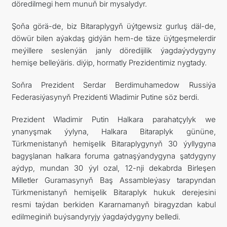
döredilmegi hem munuň bir mysalydyr.
Şoňa görä-de, biz Bitaraplygyň üýtgewsiz gurluş däl-de,
döwür bilen aýakdaş gidýän hem-de täze üýtgeşmelerdir
meýillere seslenýän janly döredijilik ýagdaýydygyny
hemişe belleýäris. diýip, hormatly Prezidentimiz nygtady.
Soňra Prezident Serdar Berdimuhamedow Russiýa
Federasiýasynyň Prezidenti Wladimir Putine söz berdi.
Prezident Wladimir Putin Halkara parahatçylyk we
ynanyşmak ýylyna, Halkara Bitaraplyk gününe,
Türkmenistanyň hemişelik Bitaraplygynyň 30 ýyllygyna
bagyşlanan halkara foruma gatnaşýandygyna şatdygyny
aýdyp, mundan 30 ýyl ozal, 12-nji dekabrda Birleşen
Milletler Guramasynyň Baş Assambleýasy tarapyndan
Türkmenistanyň hemişelik Bitaraplyk hukuk derejesini
resmi taýdan berkiden Kararnamanyň biragyzdan kabul
edilmeginiň buýsandyryjy ýagdaýdygyny belledi.