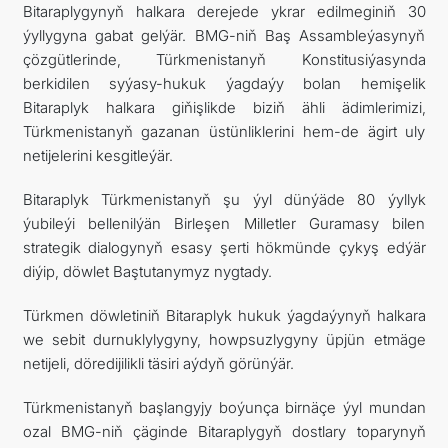
Bitaraplygynyň halkara derejede ykrar edilmeginiň 30
ýyllygyna gabat gelýär. BMG-niň Baş Assambleýasynyň
çözgütlerinde, Türkmenistanyň Konstitusiýasynda
berkidilen syýasy-hukuk ýagdaýy bolan hemişelik
Bitaraplyk halkara giňişlikde biziň ähli ädimlerimizi,
Türkmenistanyň gazanan üstünliklerini hem-de ägirt uly
netijelerini kesgitleýär.
Bitaraplyk Türkmenistanyň şu ýyl dünýäde 80 ýyllyk
ýubileýi bellenilýän Birleşen Milletler Guramasy bilen
strategik dialogynyň esasy şerti hökmünde çykyş edýär
diýip, döwlet Baştutanymyz nygtady.
Türkmen döwletiniň Bitaraplyk hukuk ýagdaýynyň halkara
we sebit durnuklylygyny, howpsuzlygyny üpjün etmäge
netijeli, döredijilikli täsiri aýdyň görünýär.
Türkmenistanyň başlangyjy boýunça birnäçe ýyl mundan
ozal BMG-niň çäginde Bitaraplygyň dostlary toparynyň