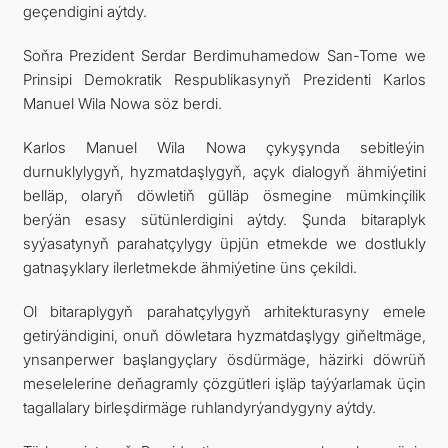
geçendigini aýtdy.
Soňra Prezident Serdar Berdimuhamedow San-Tome we
Prinsipi Demokratik Respublikasynyň Prezidenti Karlos
Manuel Wila Nowa söz berdi.
Karlos Manuel Wila Nowa çykyşynda sebitleýin
durnuklylygyň, hyzmatdaşlygyň, açyk dialogyň ähmiýetini
belläp, olaryň döwletiň gülläp ösmegine mümkinçilik
berýän esasy sütünlerdigini aýtdy. Şunda bitaraplyk
syýasatynyň parahatçylygy üpjün etmekde we dostlukly
gatnaşyklary ilerletmekde ähmiýetine üns çekildi.
Ol bitaraplygyň parahatçylygyň arhitekturasyny emele
getirýändigini, onuň döwletara hyzmatdaşlygy giňeltmäge,
ynsanperwer başlangyçlary ösdürmäge, häzirki döwrüň
meselelerine deňagramly çözgütleri işläp taýýarlamak üçin
tagallalary birleşdirmäge ruhlandyrýandygyny aýtdy.