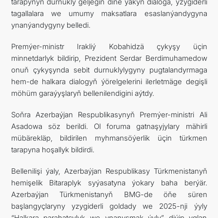
tarapynyň durnukly geljegiň diňe ýakyn dialoga, yzygiderli
tagallalara we umumy maksatlara esaslanýandygyna
ynanýandygyny belledi.
Premýer-ministr Irakliý Kobahidzä çykyşy üçin
minnetdarlyk bildirip, Prezident Serdar Berdimuhamedow
onuň çykyşynda sebit durnuklylygyny pugtalandyrmaga
hem-de halkara dialogyň ýörelgelerini ilerletmäge degişli
möhüm garaýyşlaryň bellenilendigini aýtdy.
Soňra Azerbaýjan Respublikasynyň Premýer-ministri Ali
Asadowa söz berildi. Ol foruma gatnaşyjylary mähirli
mübärekläp, bildirilen myhmansöýerlik üçin türkmen
tarapyna hoşallyk bildirdi.
Bellenilişi ýaly, Azerbaýjan Respublikasy Türkmenistanyň
hemişelik Bitaraplyk syýasatyna ýokary baha berýär.
Azerbaýjan Türkmenistanyň BMG-de öňe süren
başlangyçlaryny yzygiderli goldady we 2025-nji ýyly
“Halkara parahatçylyk we ynanyşmak ýyly” diýip yglan