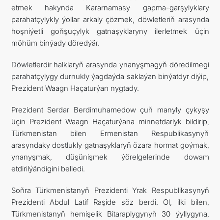
etmek hakynda Kararnamasy gapma-garşylyklary
parahatçylykly ýollar arkaly çözmek, döwletleriň arasynda
hoşniýetli goňşuçylyk gatnaşyklaryny ilerletmek üçin
möhüm binýady döredýär.
Döwletlerdir halklaryň arasynda ynanyşmagyň döredilmegi
parahatçylygy durnukly ýagdaýda saklaýan binýatdyr diýip,
Prezident Waagn Haçaturýan nygtady.
Prezident Serdar Berdimuhamedow çuň manyly çykyşy
üçin Prezident Waagn Haçaturýana minnetdarlyk bildirip,
Türkmenistan bilen Ermenistan Respublikasynyň
arasyndaky dostlukly gatnaşyklaryň özara hormat goýmak,
ynanyşmak, düşünişmek ýörelgelerinde dowam
etdirilýändigini belledi.
Soňra Türkmenistanyň Prezidenti Yrak Respublikasynyň
Prezidenti Abdul Latif Raşide söz berdi. Ol, ilki bilen,
Türkmenistanyň hemişelik Bitaraplygynyň 30 ýyllygyna,