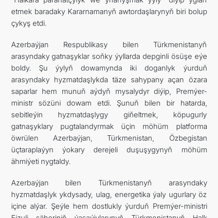
etmek baradaky Kararnamanyň awtordaşlarynyň biri bolup
çykyş etdi.
Azerbaýjan Respublikasy bilen Türkmenistanyň
arasyndaky gatnaşyklar soňky ýyllarda depginli ösüşe eýe
boldy. Şu ýylyň dowamynda iki doganlyk ýurduň
arasyndaky hyzmatdaşlykda täze sahypany açan özara
saparlar hem munuň aýdyň mysalydyr diýip, Premýer-
ministr sözüni dowam etdi. Şunuň bilen bir hatarda,
sebitleýin hyzmatdaşlygy giňeltmek, köpugurly
gatnaşyklary pugtalandyrmak üçin möhüm platforma
öwrülen Azerbaýjan, Türkmenistan, Özbegistan
üçtaraplaýyn ýokary derejeli duşuşygynyň möhüm
ähmiýeti nygtaldy.
Azerbaýjan bilen Türkmenistanyň arasyndaky
hyzmatdaşlyk ykdysady, ulag, energetika ýaly ugurlary öz
içine alýar. Şeýle hem dostlukly ýurduň Premýer-ministri
Fizuli şäheriniň ýaşaýjylarynyň Türkmenistanyň Halk