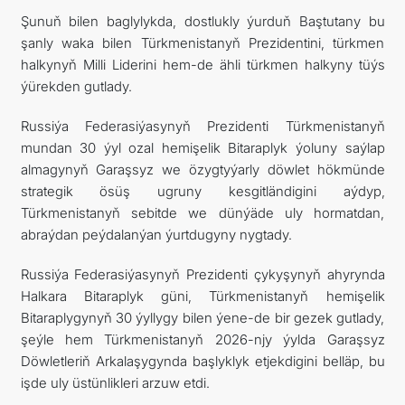
Şunuň bilen baglylykda, dostlukly ýurduň Baştutany bu
şanly waka bilen Türkmenistanyň Prezidentini, türkmen
halkynyň Milli Liderini hem-de ähli türkmen halkyny tüýs
ýürekden gutlady.
Russiýa Federasiýasynyň Prezidenti Türkmenistanyň
mundan 30 ýyl ozal hemişelik Bitaraplyk ýoluny saýlap
almagynyň Garaşsyz we özygtyýarly döwlet hökmünde
strategik ösüş ugruny kesgitländigini aýdyp,
Türkmenistanyň sebitde we dünýäde uly hormatdan,
abraýdan peýdalanýan ýurtdugyny nygtady.
Russiýa Federasiýasynyň Prezidenti çykyşynyň ahyrynda
Halkara Bitaraplyk güni, Türkmenistanyň hemişelik
Bitaraplygynyň 30 ýyllygy bilen ýene-de bir gezek gutlady,
şeýle hem Türkmenistanyň 2026-njy ýylda Garaşsyz
Döwletleriň Arkalaşygynda başlyklyk etjekdigini belläp, bu
işde uly üstünlikleri arzuw etdi.