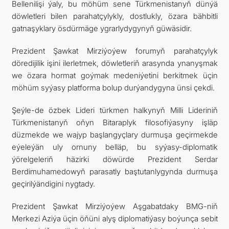
Bellenilişi ýaly, bu möhüm sene Türkmenistanyň dünýä
döwletleri bilen parahatçylykly, dostlukly, özara bähbitli
gatnaşyklary ösdürmäge ygrarlydygynyň güwäsidir.
Prezident Şawkat Mirziýoýew forumyň parahatçylyk
döredijilik işini ilerletmek, döwletleriň arasynda ynanyşmak
we özara hormat goýmak medeniýetini berkitmek üçin
möhüm syýasy platforma bolup durýandygyna ünsi çekdi.
Şeýle-de özbek Lideri türkmen halkynyň Milli Lideriniň
Türkmenistanyň oňyn Bitaraplyk filosofiýasyny işläp
düzmekde we wajyp başlangyçlary durmuşa geçirmekde
eýeleýän uly ornuny belläp, bu syýasy-diplomatik
ýörelgeleriň häzirki döwürde Prezident Serdar
Berdimuhamedowyň parasatly baştutanlygynda durmuşa
geçirilýändigini nygtady.
Prezident Şawkat Mirziýoýew Aşgabatdaky BMG-niň
Merkezi Aziýa üçin öňüni alyş diplomatiýasy boýunça sebit