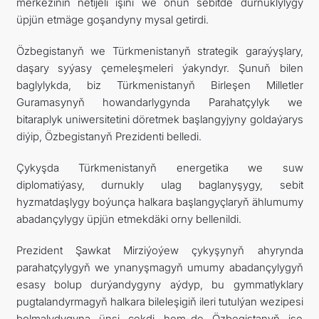
merkeziniň netijeli işini we onuň sebitde durnuklylygy
üpjün etmäge goşandyny mysal getirdi.
Özbegistanyň we Türkmenistanyň strategik garaýyşlary,
daşary syýasy çemeleşmeleri ýakyndyr. Şunuň bilen
baglylykda, biz Türkmenistanyň Birleşen Milletler
Guramasynyň howandarlygynda Parahatçylyk we
bitaraplyk uniwersitetini döretmek başlangyjyny goldaýarys
diýip, Özbegistanyň Prezidenti belledi.
Çykyşda Türkmenistanyň energetika we suw
diplomatiýasy, durnukly ulag baglanyşygy, sebit
hyzmatdaşlygy boýunça halkara başlangyçlaryň ählumumy
abadançylygy üpjün etmekdäki orny bellenildi.
Prezident Şawkat Mirziýoýew çykyşynyň ahyrynda
parahatçylygyň we ynanyşmagyň umumy abadançylygyň
esasy bolup durýandygyny aýdyp, bu gymmatlyklary
pugtalandyrmagyň halkara bileleşigiň ileri tutulýan wezipesi
bolmalydygyna ünsi çekdi hem-de Özbegistanyň işe