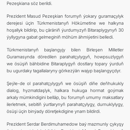
Pezeşkiana söz berildi.
Prezident Masud Pezeşkian forumyň ýokary guramaçylyk
derejesi üçin Türkmenistanyň Hökümetine we halkyna
hoşallyk bildirip, bu çäräniň ýurdumyzyň Bitaraplygynyň 30
ýyllygyna gabat gelmeginiň möhüm ähmiýetini belledi.
Türkmenistanyň başlangyjy bilen Birleşen Milletler
Guramasynda döredilen parahatçylygyň, howpsuzlygyň
we ösüşiň bähbidine Bitaraplygyň dostlary topary ýurduň
bu ugurdaky tagallalaryny görkezýän wajyp başlangyçdyr.
Şeýle-de ol parahatçylygyň we ösüşiň diňe deňhukukly
dialog, hyzmatdaşlyk, halkara hukuga hormat goýmak
arkaly mümkindigini belläp, bu forumyň umumy maksatlary
ilerletmek, sebitiň ýurtlarynyň parahatçylygy, durnuklylygy,
ösüşi üçin binýady döretjekdigine ynam bildirdi.
Prezident Serdar Berdimuhamedow baý mazmunly çykyşy