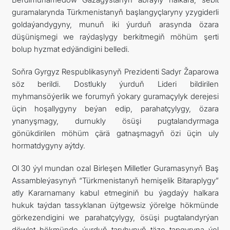
guramalarynda Türkmenistanyň başlangyçlaryny yzygiderli
goldaýandygyny, munuň iki ýurduň arasynda özara
düşünişmegi we raýdaşlygy berkitmegiň möhüm şerti
bolup hyzmat edýändigini belledi.
Soňra Gyrgyz Respublikasynyň Prezidenti Sadyr Žaparowa
söz berildi. Dostlukly ýurduň Lideri bildirilen
myhmansöýerlik we forumyň ýokary guramaçylyk derejesi
üçin hoşallygyny beýan edip, parahatçylygy, özara
ynanyşmagy, durnukly ösüşi pugtalandyrmaga
gönükdirilen möhüm çärä gatnaşmagyň özi üçin uly
hormatdygyny aýtdy.
Ol 30 ýyl mundan ozal Birleşen Milletler Guramasynyň Baş
Assambleýasynyň “Türkmenistanyň hemişelik Bitaraplygy”
atly Kararnamany kabul etmeginiň bu ýagdaýy halkara
hukuk taýdan tassyklanan üýtgewsiz ýörelge hökmünde
görkezendigini we parahatçylygy, ösüşi pugtalandyrýan
döwlet hökmünde ýurduň taryhynyň täze tapgyryna ýol