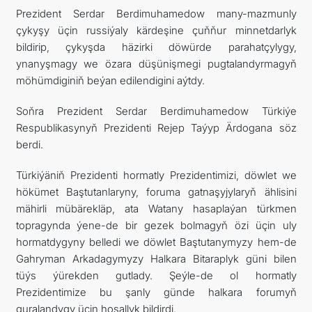
Prezident Serdar Berdimuhamedow many-mazmunly
çykyşy üçin russiýaly kärdeşine çuňňur minnetdarlyk
bildirip, çykyşda häzirki döwürde parahatçylygy,
ynanyşmagy we özara düşünişmegi pugtalandyrmagyň
möhümdiginiň beýan edilendigini aýtdy.
Soňra Prezident Serdar Berdimuhamedow Türkiýe
Respublikasynyň Prezidenti Rejep Taýyp Ärdogana söz
berdi.
Türkiýäniň Prezidenti hormatly Prezidentimizi, döwlet we
hökümet Baştutanlaryny, foruma gatnaşyjylaryň ählisini
mähirli mübärekläp, ata Watany hasaplaýan türkmen
topragynda ýene-de bir gezek bolmagyň özi üçin uly
hormatdygyny belledi we döwlet Baştutanymyzy hem-de
Gahryman Arkadagymyzy Halkara Bitaraplyk güni bilen
tüýs ýürekden gutlady. Şeýle-de ol hormatly
Prezidentimize bu şanly günde halkara forumyň
guralandygy üçin hoşallyk bildirdi.