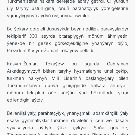
Türkmenistana halkara derejede abraý getirdi. Ol ýurduň
uly taryhy üstünligine, onuň parahatçylyk ýörelgelerine
ygrarlylygynyň aýdyň nyşanyna öwrüldi.
Bu ýokary derejeli duşuşykda beýan ediljek garaýyşlardyr
teklipleriň XXI asyrda bitaraplygyň möhüm ähmiýetini
ýene-de bir gezek görkezjekdigine ynanýaryn diýip,
Prezident Kasym-Žomart Tokaýew belledi.
Kasym-Žomart Tokaýew bu ugurda Gahryman
Arkadagymyzyň bitiren taryhy hyzmatlaryna ünsi çekip,
türkmen halkynyň Milli Lideriniň başlangyçlary bilen
Türkmenistanyň dünýä giňişliginde halkara ähmiýetli
möhüm teklipleri öňe sürýän ýurt hökmünde ykrar
edilendigini aýtdy.
Bellenilişi ýaly, parahatçylyk, ynanyşmak, adamkärçilik ýaly
esasy gymmatlyklar türkmen döwletiniň içeri we daşary
syýasatynda aýdyň ýüze çykýar. Şoňa görä-de,
Türkmenistanyň başlangyjy esasynda Birleşen Milletler