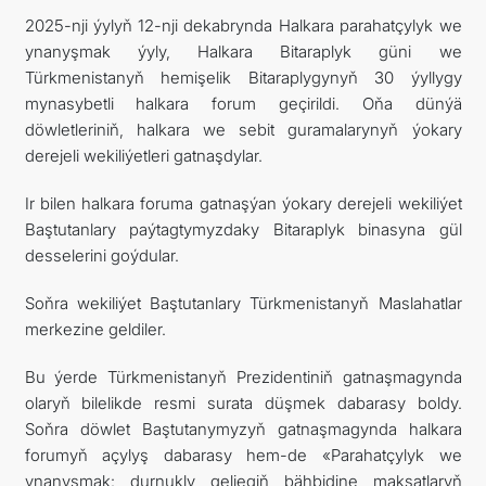
2025-nji ýylyň 12-nji dekabrynda Halkara parahatçylyk we
ARAGATNAŞYK
ynanyşmak ýyly, Halkara Bitaraplyk güni we
Türkmenistanyň hemişelik Bitaraplygynyň 30 ýyllygy
mynasybetli halkara forum geçirildi. Oňa dünýä
döwletleriniň, halkara we sebit guramalarynyň ýokary
derejeli wekiliýetleri gatnaşdylar.
Ir bilen halkara foruma gatnaşýan ýokary derejeli wekiliýet
Baştutanlary paýtagtymyzdaky Bitaraplyk binasyna gül
desselerini goýdular.
Soňra wekiliýet Baştutanlary Türkmenistanyň Maslahatlar
merkezine geldiler.
Bu ýerde Türkmenistanyň Prezidentiniň gatnaşmagynda
olaryň bilelikde resmi surata düşmek dabarasy boldy.
Soňra döwlet Baştutanymyzyň gatnaşmagynda halkara
forumyň açylyş dabarasy hem-de «Parahatçylyk we
ynanyşmak: durnukly geljegiň bähbidine maksatlaryň