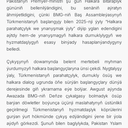
Pakistanyň Premýer-ministri şu gün Halkara Bitaraplyk
gününiň bellenilýändigini, bu senäniň aýratyn
ähmiýetlidigini, çünki BMG-niň Baş Assambleýasynyň
Türkmenistanyň başlangyjy bilen 2025-nji ýyly “Halkara
parahatçylyk we ynanyşmak ýyly” diýip yglan edendigini
aýtdy hem-de ynanyşmagyň halkara durnuklylygyň we
hyzmatdaşlygyň esasy binýady hasaplanýandygyny
belledi.
Çykyşynyň dowamynda belent mertebeli myhman
ýurdumyzyň halkara başlangyçlaryna ünsi çekdi. Nygtalyşy
ýaly, Türkmenistanyň parahatçylyk, durnukly ösüş we
halkara dialog ugrunda öňe sürýän başlangyçlary dünýä
derejesinde giň ykrarnama eýe bolýar. Awgust aýynda
Awazada BMG-niň Deňze çykalgasy bolmadyk ösüp
barýan döwletler boýunça üçünji maslahatynyň üstünlikli
geçirilmegi Türkmenistanyň hyzmatdaşlyk köprülerini
gurýan ýurt hökmünde çykyş edýändigini ýene bir ýola
aýdyň görkezdi. Şunuň bilen baglylykda, Pakistan Yslam