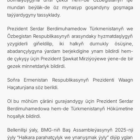
mundan beýläk-de öz mynasyp goşandyny goşmaga
taýýardygyny tassyklady.
Prezident Serdar Berdimuhamedow Türkmenistanyň we
Özbegistan Respublikasynyň arasyndaky hyzmatdaşlygyň
yzygiderli giňeldilip, iki halkyň durnukly ösüşine,
abadançylygyna ýardam berjekdigine ynam bildirdi hem-
de çykyşy üçin Prezident Şawkat Mirziýoýewe ýene-de bir
gezek minnetdarlyk bildirdi.
Soňra Ermenistan Respublikasynyň Prezidenti Waagn
Haçaturýana söz berildi.
Ol bu möhüm çäräni guraýandygy üçin Prezident Serdar
Berdimuhamedowa hem-de Türkmenistanyň Hökümetine
hoşallyk bildirdi.
Bellenilişi ýaly, BMG-niň Baş Assambleýasynyň 2025-nji
ýyly “Halkara parahatçylyk we ynanyşmak ýyly” diýip yglan