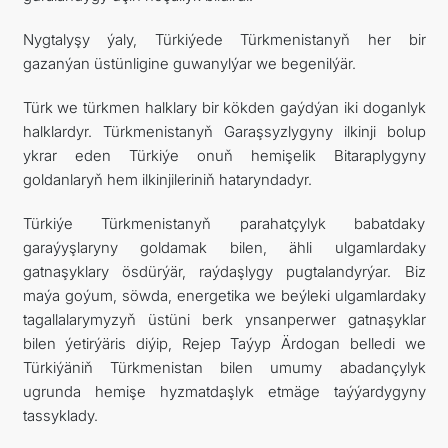
Nygtalyşy ýaly, Türkiýede Türkmenistanyň her bir
gazanýan üstünligine guwanylýar we begenilýär.
Türk we türkmen halklary bir kökden gaýdýan iki doganlyk
halklardyr. Türkmenistanyň Garaşsyzlygyny ilkinji bolup
ykrar eden Türkiýe onuň hemişelik Bitaraplygyny
goldanlaryň hem ilkinjileriniň hataryndadyr.
Türkiýe Türkmenistanyň parahatçylyk babatdaky
garaýyşlaryny goldamak bilen, ähli ulgamlardaky
gatnaşyklary ösdürýär, raýdaşlygy pugtalandyrýar. Biz
maýa goýum, söwda, energetika we beýleki ulgamlardaky
tagallalarymyzyň üstüni berk ynsanperwer gatnaşyklar
bilen ýetirýäris diýip, Rejep Taýyp Ärdogan belledi we
Türkiýäniň Türkmenistan bilen umumy abadançylyk
ugrunda hemişe hyzmatdaşlyk etmäge taýýardygyny
tassyklady.