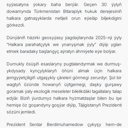
syýasatyna ýokary baha berýär. Geçen 30 ýylyň
dowamynda Türkmenistan Bitaraplyk hukuk derejesiniň
halkara gatnaşyklarda netijeli orun eýeläp biljekdigini
görkezdi.
Dünýäniň häzirki geosyýasy ýagdaýlarynda 2025-nji ýyly
“Halkara parahatçylyk we ynanyşmak ýyly” diýip yglan
etmek baradaky başlangyç aýratyn ähmiýete eýe bolýar.
Durnukly ösüşiň esaslaryny pugtalandyrmak we durmuş-
ykdysady kynçylyklaryň öňüni almak üçin halkara
jemgyýetçiligiň utgaşykly çäreleri görmegi zerurdyr. Şol bir
wagtyň özünde howanyň üýtgemegi, daşky gurşawy
goramak ýaly ekologik meseleler bilelikdäki tagallalary talap
edýär. Biziň ýurdumyz halkara hyzmatdaşlar bilen bu işe
hemişe öz goşandyny goşýar diýip, Täjigistanyň Prezidenti
sözüni jemledi.
Prezident Serdar Berdimuhamedow çykyşy hem-de