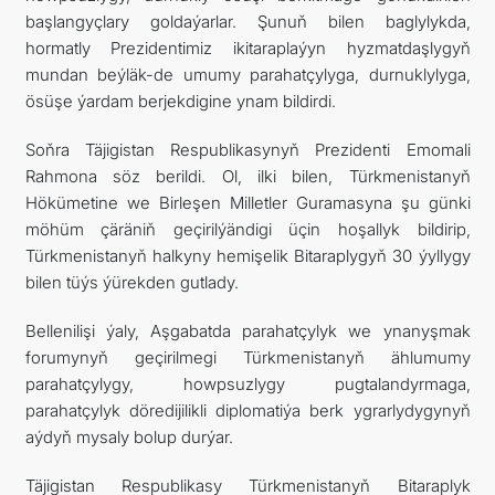
başlangyçlary goldaýarlar. Şunuň bilen baglylykda,
hormatly Prezidentimiz ikitaraplaýyn hyzmatdaşlygyň
mundan beýläk-de umumy parahatçylyga, durnuklylyga,
ösüşe ýardam berjekdigine ynam bildirdi.
Soňra Täjigistan Respublikasynyň Prezidenti Emomali
Rahmona söz berildi. Ol, ilki bilen, Türkmenistanyň
Hökümetine we Birleşen Milletler Guramasyna şu günki
möhüm çäräniň geçirilýändigi üçin hoşallyk bildirip,
Türkmenistanyň halkyny hemişelik Bitaraplygyň 30 ýyllygy
bilen tüýs ýürekden gutlady.
Bellenilişi ýaly, Aşgabatda parahatçylyk we ynanyşmak
forumynyň geçirilmegi Türkmenistanyň ählumumy
parahatçylygy, howpsuzlygy pugtalandyrmaga,
parahatçylyk döredijilikli diplomatiýa berk ygrarlydygynyň
aýdyň mysaly bolup durýar.
Täjigistan Respublikasy Türkmenistanyň Bitaraplyk