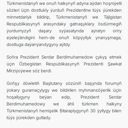
Türkmenistanyň we onuň halkynyň adyna aýdan hoşniýetli
sözleri üçin dostlukly ýurduň Prezidentine tüýs ýürekden
minnetdarlyk bildirip, Türkmenistanyň we Täjigistan
Respublikasynyň arasyndaky gatnaşyklary ösdürmegiň
ýurdumyzyň daşary syýasatynda aýratyn orny
eýeleýändigini hem-de onuň köpýyllyk ynanyşmaga,
dostluga daýanýandygyny aýtdy.
Soňra Prezident Serdar Berdimuhamedow çykyş etmek
üçin Özbegistan Respublikasynyň Prezidenti Şawkat
Mirziýoýewe söz berdi.
Goňşy döwletiň Baştutany sözüniň başynda forumyň
ýokary guramaçylygy we bildirilen myhmansöýerlik üçin
hoşallygyny beýan edip, Prezident Serdar
Berdimuhamedowy we ähli türkmen halkyny
Türkmenistanyň hemişelik Bitaraplygynyň 30 ýyllygy bilen
tüýs ýürekden gutlady.