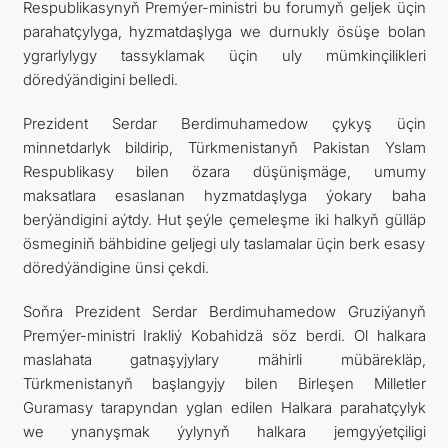
Respublikasynyň Premýer-ministri bu forumyň geljek üçin
parahatçylyga, hyzmatdaşlyga we durnukly ösüşe bolan
ygrarlylygy tassyklamak üçin uly mümkinçilikleri
döredýändigini belledi.
Prezident Serdar Berdimuhamedow çykyş üçin
minnetdarlyk bildirip, Türkmenistanyň Pakistan Yslam
Respublikasy bilen özara düşünişmäge, umumy
maksatlara esaslanan hyzmatdaşlyga ýokary baha
berýändigini aýtdy. Hut şeýle çemeleşme iki halkyň gülläp
ösmeginiň bähbidine geljegi uly taslamalar üçin berk esasy
döredýändigine ünsi çekdi.
Soňra Prezident Serdar Berdimuhamedow Gruziýanyň
Premýer-ministri Irakliý Kobahidzä söz berdi. Ol halkara
maslahata gatnaşyjylary mähirli mübärekläp,
Türkmenistanyň başlangyjy bilen Birleşen Milletler
Guramasy tarapyndan yglan edilen Halkara parahatçylyk
we ynanyşmak ýylynyň halkara jemgyýetçiligi