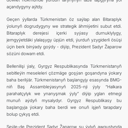
açandygyny aýtdy.
Geçen ýyllarda Türkmenistan öz saýlap alan Bitaraplyk
ýolunyň dogrudygyny we strategik ähmiýetini subut etdi.
Bitaraplyk derejesi içerki syýasy durnuklylygy,
jemgyýetdäki ylalaşygy üpjün etdi, ýurduň yzygiderli ösüşi
üçin berk binýady goýdy - diýip, Prezident Sadyr Žaparow
sözüni dowam etdi.
Bellenilişi ýaly, Gyrgyz Respublikasynda Türkmenistanyň
sebitleýin meseleleri çözmäge goşýan goşandyna ýokary
baha berilýär. Türkmenistanyň başlangyjy esasynda BMG-
niň Baş Assambleýasynyň 2025-nji ýyly “Halkara
parahatçylyk we ynanyşmak ýyly” diýip yglan etmegi
munuň aýdyň mysalydyr. Gyrgyz Respublikasy bu
başlangyja ýokary baha berdi we onuň işjeň tarapdary
bolup çykyş etdi.
Şeýle-de Prezident Sadyr Žaparow şu ýylyň awgustynda