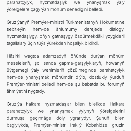
parahatçylyk, hyzmatdaşlyk we ynanyşmak ýaly
ýörelgelere çagyrýan möhüm senedigini belledi.
Gruziýanyň Premýer-ministri Türkmenistanyň Hökümetine
sebitleýin hem-de ählumumy derejede dialogy,
hyzmatdaşlygy, oňyn gatnaşygy ösdürmekdäki yzygiderli
tagallalary üçin tüýs ýürekden hoşallyk bildirdi.
Häzirki wagtda adamzadyň öňünde durýan möhüm
meseleleriň, şol sanda gapma-garşylyklaryň, howanyň
üýtgemegi ýaly wehimleriň çözülmeginde parahatçylyk
hem-de ynanyşmak möhümdir diýip, dostlukly ýurduň
Premýer-ministri belledi hem-de şu babatda bu forumyň
ähmiýetini nygtady.
Gruziýa halkara hyzmatdaşlar bilen bilelikde Halkara
parahatçylyk we ynanyşmak ýylynyň ýörelgelerini
durmuşa geçirmäge doly ygrarlydyr. Şunuň bilen
baglylykda, Premýer-ministr Irakliý Kobahidze gruzin