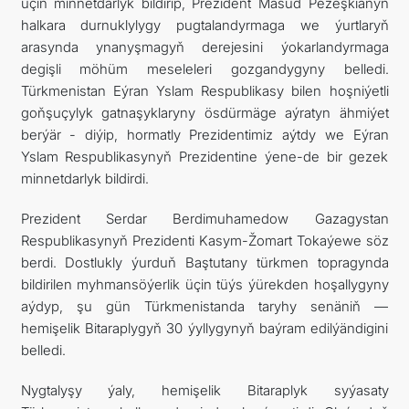
üçin minnetdarlyk bildirip, Prezident Masud Pezeşkianyň
halkara durnuklylygy pugtalandyrmaga we ýurtlaryň
arasynda ynanyşmagyň derejesini ýokarlandyrmaga
degişli möhüm meseleleri gozgandygyny belledi.
Türkmenistan Eýran Yslam Respublikasy bilen hoşniýetli
goňşuçylyk gatnaşyklaryny ösdürmäge aýratyn ähmiýet
berýär - diýip, hormatly Prezidentimiz aýtdy we Eýran
Yslam Respublikasynyň Prezidentine ýene-de bir gezek
minnetdarlyk bildirdi.
Prezident Serdar Berdimuhamedow Gazagystan
Respublikasynyň Prezidenti Kasym-Žomart Tokaýewe söz
berdi. Dostlukly ýurduň Baştutany türkmen topragynda
bildirilen myhmansöýerlik üçin tüýs ýürekden hoşallygyny
aýdyp, şu gün Türkmenistanda taryhy senäniň —
hemişelik Bitaraplygyň 30 ýyllygynyň baýram edilýändigini
belledi.
Nygtalyşy ýaly, hemişelik Bitaraplyk syýasaty