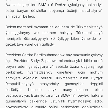
Awazada geçirilen BMG-niň Deňze çykalgasy bolmadyk
ösüp barýan döwletler boýunça üçünji maslahatynyň
ähmiýetini belledi.
Belent mertebeli myhman belledi hem-de Türkmenistanyň
ýolbaşçylaryny we türkmen halkyny Türkmenistanyň
hemişelik Bitaraplygynyň 30 ýyllygy bilen ýene-de bir
gezek tüýs ýürekden gutlady.
Prezident Serdar Berdimuhamedow baý mazmunly çykyşy
üçin Prezident Sadyr Žaparowa minnetdarlyk bildirip, onuň
beýan eden garaýyşlarynyň sebitde özara düşünişmegi
berkitmek, hyzmatdaşlygy giňeltmek üçin möhüm
ähmiýete eýedigini belledi. Türkmenistan bilen Gyrgyz
Respublikasynyň arasyndaky gatnaşyklar depginli
ösdürilýär hem-de anyk many-mazmun bilen
baýlaşdyrylýar. Biziň ýurtlarymyz BMG-niň, beýleki halkara
guramalaryň çäklerinde üstünlikli hyzmatdaşlyk edip,
howpsuzlygy, durnukly ösüşi berkitmäge gönükdirilen