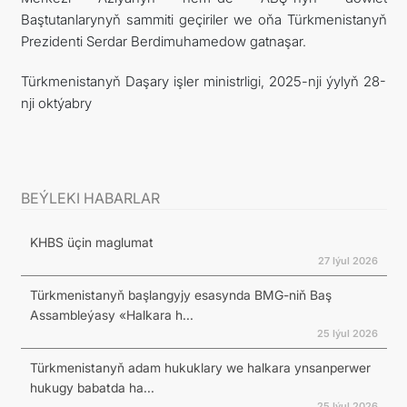
Baştutanlarynyň sammiti geçiriler we oňa Türkmenistanyň
ARAGATNAŞYK
Prezidenti Serdar Berdimuhamedow gatnaşar.
Türkmenistanyň Daşary işler ministrligi, 2025-nji ýylyň 28-
nji oktýabry
BEÝLEKI HABARLAR
KHBS üçin maglumat
27 Iýul 2026
Türkmenistanyň başlangyjy esasynda BMG-niň Baş
Assambleýasy «Halkara h...
25 Iýul 2026
Türkmenistanyň adam hukuklary we halkara ynsanperwer
hukugy babatda ha...
25 Iýul 2026