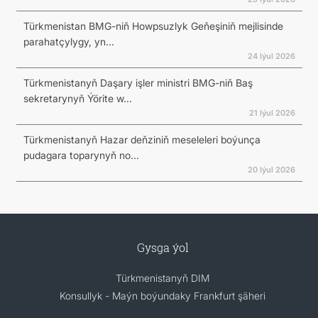
Türkmenistan BMG-niň Howpsuzlyk Geňeşiniň mejlisinde
parahatçylygy, yn...
24 Iýul 2026
Türkmenistanyň Daşary işler ministri BMG-niň Baş
sekretarynyň Ýörite w...
21 Iýul 2026
Türkmenistanyň Hazar deňziniň meseleleri boýunça
pudagara toparynyň no...
20 Iýul 2026
Gysga ýol
Türkmenistanyň DIM
Konsullyk - Maýn boýundaky Frankfurt şäheri