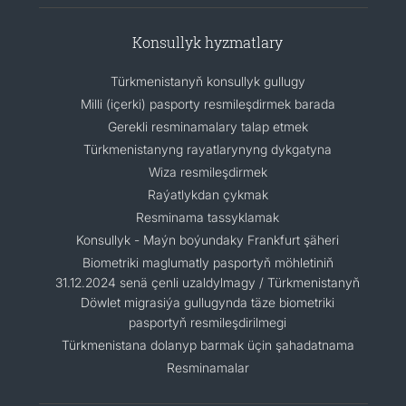
Konsullyk hyzmatlary
Türkmenistanyň konsullyk gullugy
Milli (içerki) pasporty resmileşdirmek barada
Gerekli resminamalary talap etmek
Türkmenistanyng rayatlarynyng dykgatyna
Wiza resmileşdirmek
Raýatlykdan çykmak
Resminama tassyklamak
Konsullyk - Maýn boýundaky Frankfurt şäheri
Biometriki maglumatly pasportyň möhletiniň
31.12.2024 senä çenli uzaldylmagy / Türkmenistanyň
Döwlet migrasiýa gullugynda täze biometriki
pasportyň resmileşdirilmegi
Türkmenistana dolanyp barmak üçin şahadatnama
Resminamalar