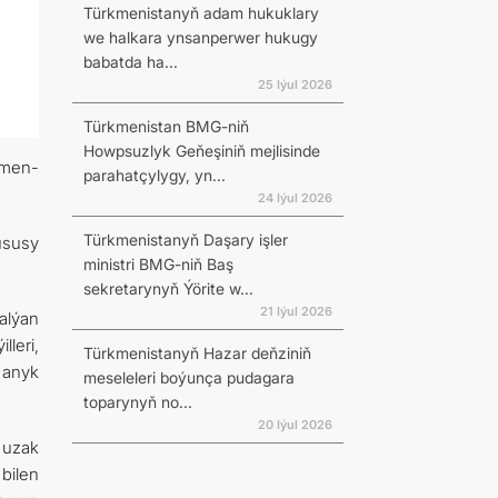
Türkmenistanyň adam hukuklary
we halkara ynsanperwer hukugy
babatda ha...
25 Iýul 2026
Türkmenistan BMG-niň
Howpsuzlyk Geňeşiniň mejlisinde
kmen-
parahatçylygy, yn...
24 Iýul 2026
Türkmenistanyň Daşary işler
ususy
ministri BMG-niň Baş
sekretarynyň Ýörite w...
21 Iýul 2026
alýan
leri,
Türkmenistanyň Hazar deňziniň
 anyk
meseleleri boýunça pudagara
toparynyň no...
20 Iýul 2026
 uzak
bilen