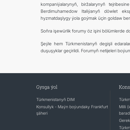
kompaniýalarynyň, biržalarynyň tejribesi
Berdimuhamedow Italiýanyň döwlet ekspo
hyzmatdaşlygy ýola goýmak üçin goldaw ber
Soňra işewürlik forumy öz işini bölümlerde d
Şeýle hem Türkmenistanyň degişli edaralary
duşuşyklar geçirildi. Forumyň netijeleri boý
Gysga ýol
Kons
Türkmenistanyň DIM
Türkm
Konsullyk - Maýn boýundaky Frankfurt
Milli 
şäheri
barad
Gerek
Türkm