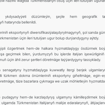
w häzirki wagtda Türkmenistanyň ösüş üçin ileri tutulýan ugurla
we ykdysadyýeti düzümleýin, şeýle hem geografik ta
yň hatarynda bellenildi.
eriniň eksportynyň diwersifikasiýalaşdyrylmagynyň, şol sanda gün
Türkmenistan üçin ileri tutulýan ugur bolup durýandygyny aýtdy.
 düýpli özgertmek hem-de halkara hyzmatdaşlygy ösdürmek bo
a geçirmek bilen, ýurdumyzyň bu işlerde italýan işewürligini
ň üçin ähli zerur şertleri döretmäge taýýardygyny tassyklady.
enagatyny hyzmatdaşlyga kuwwatly itergi berjek ulgamlaryň
li türkmen dokma önümleriniň eksportyny giňeltmäge, egin-eşi
öretmäge, täze bazarlara çykmaga we uzak möhletleýin hyzmatda
ýe pudagyny hem-de karzlaşdyryş ulgamyny kämilleşdirmek bo
u ulgamda Türkmenistan Italiýanyň maliýe edaralarynyň, ätiýaçlan