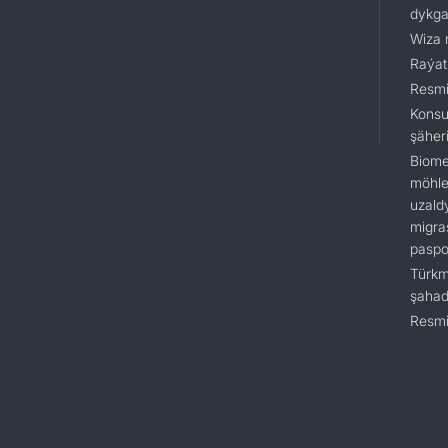
dykga
Wiza 
Raýat
Resmi
Konsu
şäher
Biome
möhlet
uzald
migra
paspo
Türkm
şaha
Resmi