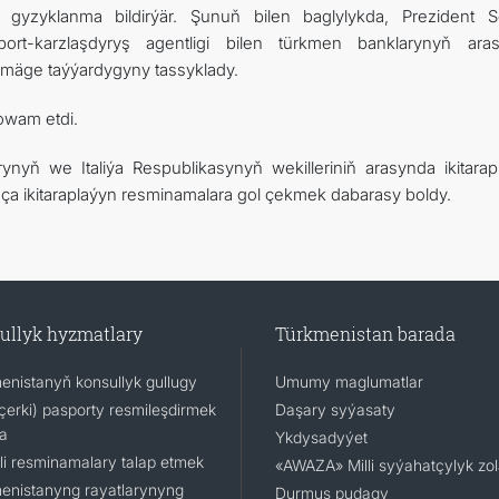
ne gyzyklanma bildirýär. Şunuň bilen baglylykda, Prezident S
rt-karzlaşdyryş agentligi bilen türkmen banklarynyň ara
mäge taýýardygyny tassyklady.
owam etdi.
nyň we Italiýa Respublikasynyň wekilleriniň arasynda ikitarap
unça ikitaraplaýyn resminamalara gol çekmek dabarasy boldy.
ullyk hyzmatlary
Türkmenistan barada
enistanyň konsullyk gullugy
Umumy maglumatlar
(içerki) pasporty resmileşdirmek
Daşary syýasaty
a
Ykdysadyýet
li resminamalary talap etmek
«AWAZA» Milli syýahatçylyk zo
enistanyng rayatlarynyng
Durmuş pudagy