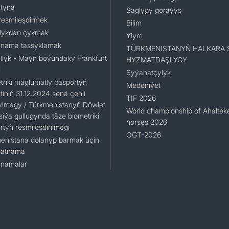
tyna
Saglygy goraýyş
resmileşdirmek
Bilim
lykdan çykmak
Ylym
nama tassyklamak
TÜRKMENISTANYŇ HALKARA 
llyk - Maýn boýundaky Frankfurt
HYZMATDAŞLYGY
i
Syýahatçylyk
triki maglumatly pasportyň
Medeniýet
iniň 31.12.2024 senä çenli
TIF 2026
ylmagy / Türkmenistanyň Döwlet
World championship of Ahaltek
siýa gullugynda täze biometriki
horses 2026
rtyň resmileşdirilmegi
OGT-2026
enistana dolanyp barmak üçin
datnama
namalar