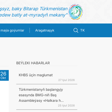
şsyz, baky Bitarap Türkmenistan
dew batly at-myradyň mekany"
 maýa goýumlar
Aragatnaşyk
TK
BEÝLEKI HABARLAR
26
KHBS üçin maglumat
Okt
27 Iýul 2026
Türkmenistanyň başlangyjy
esasynda BMG-niň Baş
Assambleýasy «Halkara h...
25 Iýul 2026