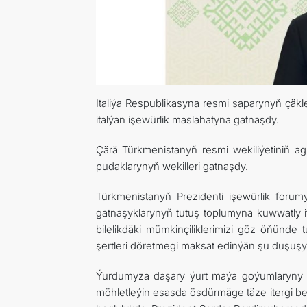
Italiýa Respublikasyna resmi saparynyň çä
italýan işewürlik maslahatyna gatnaşdy.
Çärä Türkmenistanyň resmi wekiliýetiniň agz
pudaklarynyň wekilleri gatnaşdy.
Türkmenistanyň Prezidenti işewürlik forum
gatnaşyklarynyň tutuş toplumyna kuwwatly i
bilelikdäki mümkinçiliklerimizi göz öňünde
şertleri döretmegi maksat edinýän şu duşuşyg
Ýurdumyza daşary ýurt maýa goýumlaryny 
möhletleýin esasda ösdürmäge täze itergi ber