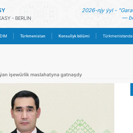
SY
2026-njy ýyl - "Gara
— be
ASY - BERLIN
Türkmenistan
Konsullyk bölümi
 DIM
Türkmenistanda
BAŞ SAHYPA
HABARLAR
ýan işewürlik maslahatyna gatnaşdy
TÜRKMENISTANYŇ DIM
TÜRKMENISTAN
KONSULLYK BÖLÜMI
TÜRKMENISTANDA MAÝA GOÝUMLAR