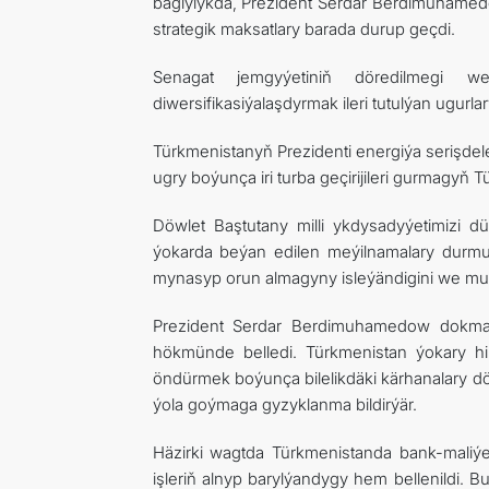
baglylykda, Prezident Serdar Berdimuhamedo
strategik maksatlary barada durup geçdi.
Senagat jemgyýetiniň döredilmegi 
diwersifikasiýalaşdyrmak ileri tutulýan ugurlar
Türkmenistanyň Prezidenti energiýa serişdel
ugry boýunça iri turba geçirijileri gurmagyň 
Döwlet Baştutany milli ykdysadyýetimizi
ýokarda beýan edilen meýilnamalary durmuş
mynasyp orun almagyny isleýändigini we munu
Prezident Serdar Berdimuhamedow dokma s
hökmünde belledi. Türkmenistan ýokary hil
öndürmek boýunça bilelikdäki kärhanalary d
ýola goýmaga gyzyklanma bildirýär.
Häzirki wagtda Türkmenistanda bank-mali
işleriň alnyp barylýandygy hem bellenildi. B