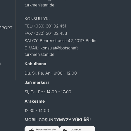
turkmenistan.de
KONSULLYK:
TEL: (030) 301 02 451
SPORT
FAX: (030) 301 02 453
SALGY: Behrenstrasse 42, 10117 Berlin
E-MAIL: konsulat@botschaft-
turkmenistan.de
e
Kabulhana
Du, Si, Pe, An : 9:00 - 12:00
Jaň merkezi
Si, Ça, Pe : 14:00 - 17:00
Arakesme
12:30 - 14:00
MOBIL GOŞUNDYMYZY ÝÜKLÄŇ!