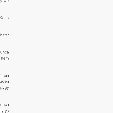
ry we
ýdan
batar
ýunça
ň hem
 biri
kleri
şlygy
ýunça
dyryş