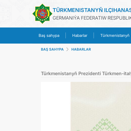
TÜRKMENISTANYŇ ILÇIHANA
GERMANIÝA FEDERATIW RESPUBLIK
Baş sahypa
Habarlar
Türkmenistanyň
BAŞ SAHYPA
HABARLAR
Türkmenistanyň Prezidenti Türkmen-ital