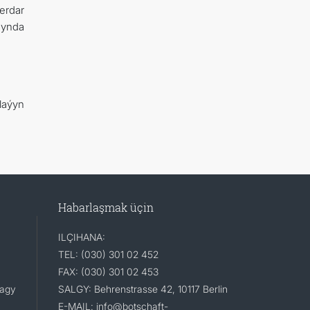
erdar
synda
laýyn
Habarlaşmak üçin
ILÇIHANA:
TEL: (030) 301 02 452
FAX: (030) 301 02 453
lagy
SALGY: Behrenstrasse 42, 10117 Berlin
E-MAIL: info@botschaft-