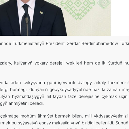
ARAGATNAŞYK
klerinde Türkmenistanyň Prezidenti Serdar Berdimuhamedow Tür
alary, Italiýanyň ýokary derejeli wekilleri hem-de iki ýurduň h
ynda eden çykyşynda göni işewürlik dialogy arkaly türkmen-it
tergi bermegi, dünýäniň geoykdysadyýetinde häzirki zaman meýil
 tutýan hyzmatdaşlygyň hil taýdan täze derejesine çykmak üçin
yň ähmiýetini belledi.
çekmäge möhüm ähmiýet bermek bilen, milli ykdysadyýetimizi
mek bu syýasatyň esasy maksatlarynyň biridigi bellenildi. Şunuň 