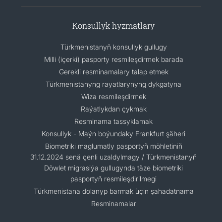
Konsullyk hyzmatlary
Türkmenistanyň konsullyk gullugy
Milli (içerki) pasporty resmileşdirmek barada
Gerekli resminamalary talap etmek
Türkmenistanyng rayatlarynyng dykgatyna
Wiza resmileşdirmek
Raýatlykdan çykmak
Resminama tassyklamak
Konsullyk - Maýn boýundaky Frankfurt şäheri
Biometriki maglumatly pasportyň möhletiniň
31.12.2024 senä çenli uzaldylmagy / Türkmenistanyň
Döwlet migrasiýa gullugynda täze biometriki
pasportyň resmileşdirilmegi
Türkmenistana dolanyp barmak üçin şahadatnama
Resminamalar