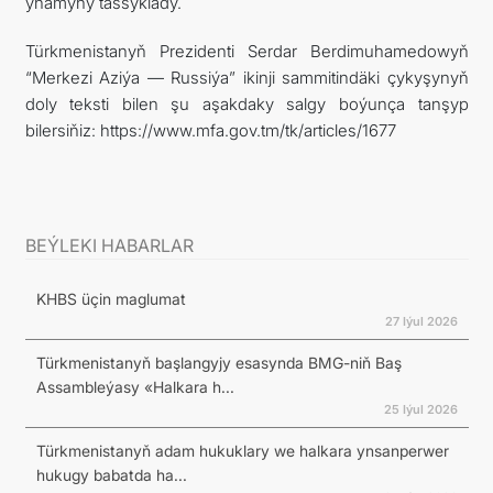
ynamyny tassyklady.
Türkmenistanyň Prezidenti Serdar Berdimuhamedowyň
“Merkezi Aziýa — Russiýa” ikinji sammitindäki çykyşynyň
doly teksti bilen şu aşakdaky salgy boýunça tanşyp
bilersiňiz: https://www.mfa.gov.tm/tk/articles/1677
BEÝLEKI HABARLAR
KHBS üçin maglumat
27 Iýul 2026
Türkmenistanyň başlangyjy esasynda BMG-niň Baş
Assambleýasy «Halkara h...
25 Iýul 2026
Türkmenistanyň adam hukuklary we halkara ynsanperwer
hukugy babatda ha...