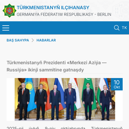
TÜRKMENISTANYŇ ILÇIHANASY
GERMANIÝA FEDERATIW RESPUBLIKASY - BERLIN
TK
BAŞ SAHYPA
HABARLAR
BAŞ SAHYPA
HABARLAR
Türkmenistanyň Prezidenti «Merkezi Aziýa —
Russiýa» ikinji sammitine gatnaşdy
TÜRKMENISTANYŇ DIM
10
Okt
TÜRKMENISTAN
KONSULLYK BÖLÜMI
TÜRKMENISTANDA MAÝA GOÝUMLAR
2025-nji ýylyň 9-njy oktýabrynda Türkmenistanyň