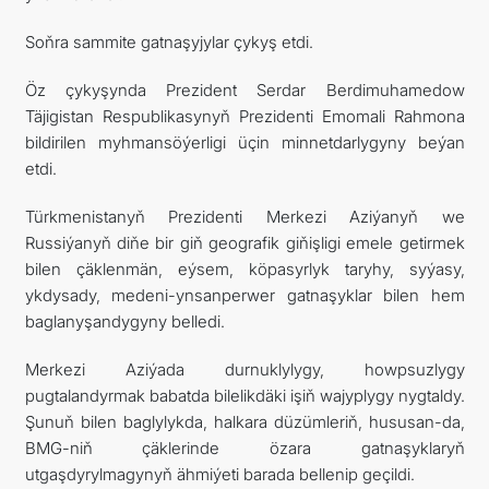
Soňra sammite gatnaşyjylar çykyş etdi.
Öz çykyşynda Prezident Serdar Berdimuhamedow
Täjigistan Respublikasynyň Prezidenti Emomali Rahmona
bildirilen myhmansöýerligi üçin minnetdarlygyny beýan
etdi.
Türkmenistanyň Prezidenti Merkezi Aziýanyň we
Russiýanyň diňe bir giň geografik giňişligi emele getirmek
bilen çäklenmän, eýsem, köpasyrlyk taryhy, syýasy,
ykdysady, medeni-ynsanperwer gatnaşyklar bilen hem
baglanyşandygyny belledi.
Merkezi Aziýada durnuklylygy, howpsuzlygy
pugtalandyrmak babatda bilelikdäki işiň wajyplygy nygtaldy.
Şunuň bilen baglylykda, halkara düzümleriň, hususan-da,
BMG-niň çäklerinde özara gatnaşyklaryň
utgaşdyrylmagynyň ähmiýeti barada bellenip geçildi.