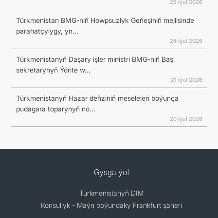
25 Iýul 2026
Türkmenistan BMG-niň Howpsuzlyk Geňeşiniň mejlisinde
parahatçylygy, yn...
24 Iýul 2026
Türkmenistanyň Daşary işler ministri BMG-niň Baş
sekretarynyň Ýörite w...
21 Iýul 2026
Türkmenistanyň Hazar deňziniň meseleleri boýunça
pudagara toparynyň no...
20 Iýul 2026
Gysga ýol
Türkmenistanyň DIM
Konsullyk - Maýn boýundaky Frankfurt şäheri