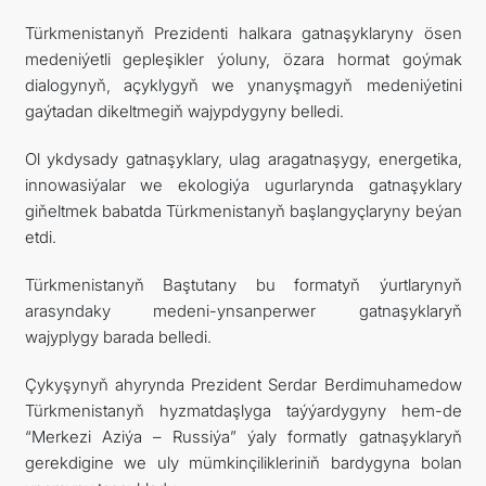
Türkmenistanyň Prezidenti halkara gatnaşyklaryny ösen
medeniýetli gepleşikler ýoluny, özara hormat goýmak
dialogynyň, açyklygyň we ynanyşmagyň medeniýetini
gaýtadan dikeltmegiň wajypdygyny belledi.
Ol ykdysady gatnaşyklary, ulag aragatnaşygy, energetika,
innowasiýalar we ekologiýa ugurlarynda gatnaşyklary
giňeltmek babatda Türkmenistanyň başlangyçlaryny beýan
etdi.
Türkmenistanyň Baştutany bu formatyň ýurtlarynyň
arasyndaky medeni-ynsanperwer gatnaşyklaryň
wajyplygy barada belledi.
Çykyşynyň ahyrynda Prezident Serdar Berdimuhamedow
Türkmenistanyň hyzmatdaşlyga taýýardygyny hem-de
“Merkezi Aziýa – Russiýa” ýaly formatly gatnaşyklaryň
gerekdigine we uly mümkinçilikleriniň bardygyna bolan