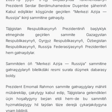
Prezidenti Serdar Berdimuhamedow Duşenbe şäheriniň
ARAGATNAŞYK
Kabul edişlikler köşgünde geçirilen “Merkezi Aziýa —
Russiýa” ikinji sammitine gatnaşdy.
Täjigistan Respublikasynyň Prezidentiniň başlyklyk
etmeginde geçirilen sammite Gazagystan
Respublikasynyň, Gyrgyz Respublikasynyň, Özbegistan
Respublikasynyň, Russiýa Federasiýasynyň Prezidentleri
hem gatnaşdylar.
Sammitden öň “Merkezi Aziýa — Russiýa” sammitine
gatnaşyjylaryň bilelikdäki resmi surata düşmek dabarasy
boldy.
Prezident Emomali Rahmon sammite gatnaşyjylary mähirli
mübärekläp, çakylygy kabul edip, Täjigistana gelendikleri
üçin hoşallygyny beýan etdi hem-de bu sammitiň
hyzmatdaşlygy hil taýdan täze derejä çykarjakdygyna
ynam bildirdi.