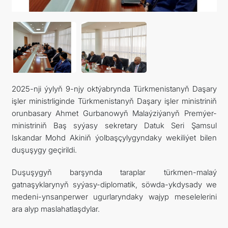
ARAGATNAŞYK
2025-nji ýylyň 9-njy oktýabrynda Türkmenistanyň Daşary
işler ministrliginde Türkmenistanyň Daşary işler ministriniň
orunbasary Ahmet Gurbanowyň Malaýziýanyň Premýer-
ministriniň Baş syýasy sekretary Datuk Seri Şamsul
Iskandar Mohd Akiniň ýolbaşçylygyndaky wekiliýet bilen
duşuşygy geçirildi.
Duşuşygyň barşynda taraplar türkmen-malaý
gatnaşyklarynyň syýasy-diplomatik, söwda-ykdysady we
medeni-ynsanperwer ugurlaryndaky wajyp meselelerini
ara alyp maslahatlaşdylar.