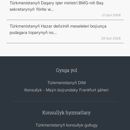
Türkmenistanyň Daşary işler ministri BMG-niň Baş
sekretarynyň Ýörite w...
21 Iýul 2026
Türkmenistanyň Hazar deňziniň meseleleri boýunça
pudagara toparynyň no...
20 Iýul 2026
Gysga ýol
Türkmenistanyň DIM
Konsullyk - Maýn boýundaky Frankfurt şäheri
Konsullyk hyzmatlary
Türkmenistanyň konsullyk gullugy