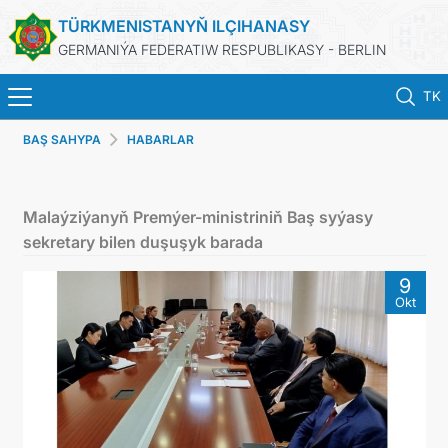
TÜRKMENISTANYŇ ILÇIHANASY
GERMANIÝA FEDERATIW RESPUBLIKASY - BERLIN
TK
BAŞ SAHYPA
HABARLAR
BAŞ SAHYPA
HABARLAR
Malaýziýanyň Premýer-ministriniň Baş syýasy
sekretary bilen duşuşyk barada
TÜRKMENISTANYŇ DIM
9
Okt
TÜRKMENISTAN
KONSULLYK BÖLÜMI
TÜRKMENISTANDA MAÝA GOÝUMLAR