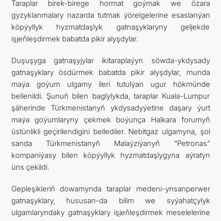
Taraplar birek-birege hormat goýmak we özara
gyzyklanmalary nazarda tutmak ýörelgelerine esaslanýan
köpýyllyk hyzmatdaşlyk gatnaşyklaryny geljekde
işjeňleşdirmek babatda pikir alyşdylar.
Duşuşyga gatnaşyjylar ikitaraplaýyn söwda-ykdysady
gatnaşyklary ösdürmek babatda pikir alyşdylar, munda
maýa goýum ulgamy ileri tutulýan ugur hökmünde
bellenildi. Şunuň bilen baglylykda, taraplar Kuala-Lumpur
şäherinde Türkmenistanyň ykdysadyýetine daşary ýurt
maýa goýumlaryny çekmek boýunça Halkara forumyň
üstünlikli geçirilendigini bellediler. Nebitgaz ulgamyna, şol
sanda Türkmenistanyň Malaýziýanyň “Petronas”
kompaniýasy bilen köpýyllyk hyzmatdaşlygyna aýratyn
üns çekildi.
Gepleşikleriň dowamynda taraplar medeni-ynsanperwer
gatnaşyklary, hususan-da bilim we syýahatçylyk
ulgamlaryndaky gatnaşyklary işjeňleşdirmek meselelerine