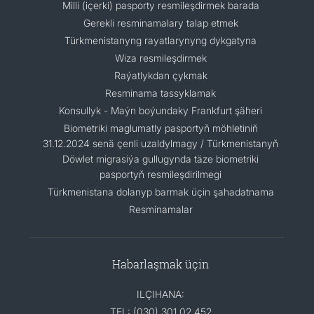
Milli (içerki) pasporty resmileşdirmek barada
Gerekli resminamalary talap etmek
Türkmenistanyng rayatlarynyng dykgatyna
Wiza resmileşdirmek
Raýatlykdan çykmak
Resminama tassyklamak
Konsullyk - Maýn boýundaky Frankfurt şäheri
Biometriki maglumatly pasportyň möhletiniň
31.12.2024 senä çenli uzaldylmagy / Türkmenistanyň
Döwlet migrasiýa gullugynda täze biometriki
pasportyň resmileşdirilmegi
Türkmenistana dolanyp barmak üçin şahadatnama
Resminamalar
Habarlaşmak üçin
ILÇIHANA:
TEL: (030) 301 02 452