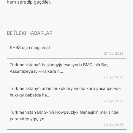
hem seredip geçdiler.
BEÝLEKI HABARLAR
KHBS üçin maglumat
27 Iýul 2026
Türkmenistanyň başlangyjy esasynda BMG-niň Baş
Assambleýasy «Halkara h...
25 Iýul 2026
Türkmenistanyň adam hukuklary we halkara ynsanperwer
hukugy babatda ha...
25 Iýul 2026
Türkmenistan BMG-niň Howpsuzlyk Geňeşiniň mejlisinde
parahatçylygy, yn...
24 Iýul 2026