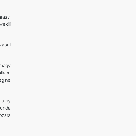
rasy,
ekili
kabul
şmagy
lkara
egine
umumy
runda
özara