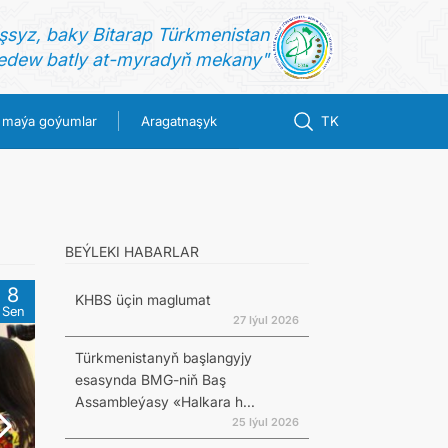
şsyz, baky Bitarap Türkmenistan
dew batly at-myradyň mekany"
 maýa goýumlar
Aragatnaşyk
TK
BEÝLEKI HABARLAR
8
KHBS üçin maglumat
Sen
27 Iýul 2026
Türkmenistanyň başlangyjy
esasynda BMG-niň Baş
Assambleýasy «Halkara h...
25 Iýul 2026