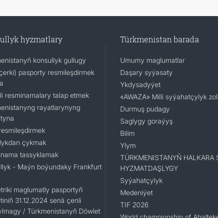
ullyk hyzmatlary
Türkmenistan barada
enistanyň konsullyk gullugy
Umumy maglumatlar
(içerki) pasporty resmileşdirmek
Daşary syýasaty
a
Ykdysadyýet
li resminamalary talap etmek
«AWAZA» Milli syýahatçylyk zo
enistanyng rayatlarynyng
Durmuş pudagy
tyna
Saglygy goraýyş
resmileşdirmek
Bilim
lykdan çykmak
Ylym
nama tassyklamak
TÜRKMENISTANYŇ HALKARA 
llyk - Maýn boýundaky Frankfurt
HYZMATDAŞLYGY
i
Syýahatçylyk
triki maglumatly pasportyň
Medeniýet
iniň 31.12.2024 senä çenli
TIF 2026
ylmagy / Türkmenistanyň Döwlet
World championship of Ahaltek