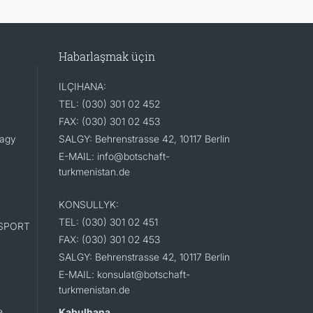
Habarlaşmak üçin
ILÇIHANA:
TEL: (030) 301 02 452
FAX: (030) 301 02 453
lagy
SALGY: Behrenstrasse 42, 10117 Berlin
E-MAIL: info@botschaft-
turkmenistan.de
KONSULLYK:
TEL: (030) 301 02 451
SPORT
FAX: (030) 301 02 453
SALGY: Behrenstrasse 42, 10117 Berlin
E-MAIL: konsulat@botschaft-
turkmenistan.de
e
Kabulhana