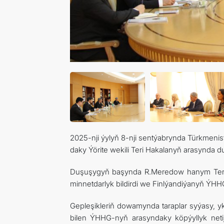
2025-nji ýylyň 8-nji sentýabrynda Türkmenis
daky Ýörite wekili Teri Hakalanyň arasynda du
Duşuşygyň başynda R.Meredow hanym Teri
minnetdarlyk bildirdi we Finlýandiýanyň ÝHHG-
Gepleşikleriň dowamynda taraplar syýasy, 
bilen ÝHHG-nyň arasyndaky köpýyllyk netij