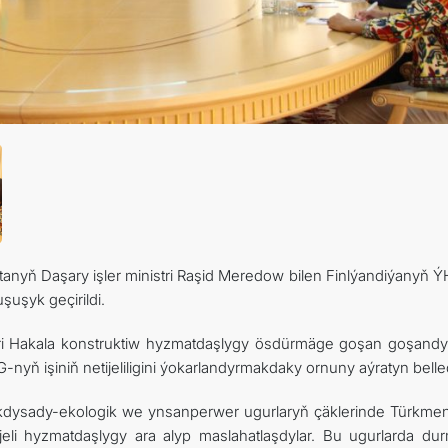
ARAGATNAŞYK
tanyň Daşary işler ministri Raşid Meredow bilen Finlýandiýanyň 
şuşyk geçirildi.
 Hakala konstruktiw hyzmatdaşlygy ösdürmäge goşan goşandy
nyň işiniň netijeliligini ýokarlandyrmakdaky ornuny aýratyn belled
ykdysady-ekologik we ynsanperwer ugurlaryň çäklerinde Türkmen
eli hyzmatdaşlygy ara alyp maslahatlaşdylar. Bu ugurlarda du