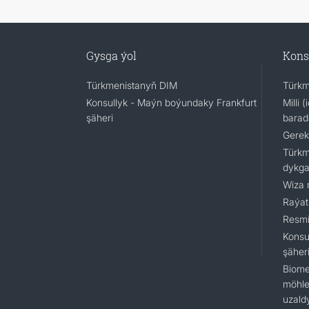
Gysga ýol
Kons
Türkmenistanyň DIM
Türkm
Konsullyk - Maýn boýundaky Frankfurt
Milli 
şäheri
barad
Gerek
Türkm
dykga
Wiza 
Raýat
Resmi
Konsu
şäher
Biome
möhlet
uzald