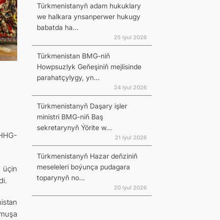
Türkmenistanyň adam hukuklary
we halkara ynsanperwer hukugy
babatda ha...
25 Iýul 2026
Türkmenistan BMG-niň
Howpsuzlyk Geňeşiniň mejlisinde
parahatçylygy, yn...
24 Iýul 2026
Türkmenistanyň Daşary işler
ministri BMG-niň Baş
sekretarynyň Ýörite w...
ÝHHG-
21 Iýul 2026
Türkmenistanyň Hazar deňziniň
meseleleri boýunça pudagara
 üçin
toparynyň no...
i.
20 Iýul 2026
istan
rmuşa