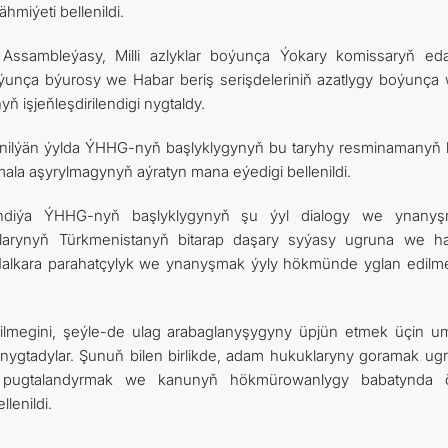
hmiýeti bellenildi.
Assambleýasy, Milli azlyklar boýunça Ýokary komissaryň eda
unça býurosy we Habar beriş serişdeleriniň azatlygy boýunça w
yň işjeňleşdirilendigi nygtaldy.
lenilýän ýylda ÝHHG-nyň başlyklygynyň bu taryhy resminamanyň 
ala aşyrylmagynyň aýratyn mana eýedigi bellenildi.
andiýa ÝHHG-nyň başlyklygynyň şu ýyl dialogy we ynany
gurlarynyň Türkmenistanyň bitarap daşary syýasy ugruna we ha
 Halkara parahatçylyk we ynanyşmak ýyly hökmünde yglan edilm
rilmegini, şeýle-de ulag arabaglanyşygyny üpjün etmek üçin 
nygtadylar. Şunuň bilen birlikde, adam hukuklaryny goramak ug
ryny pugtalandyrmak we kanunyň hökmürowanlygy babatynda 
lenildi.