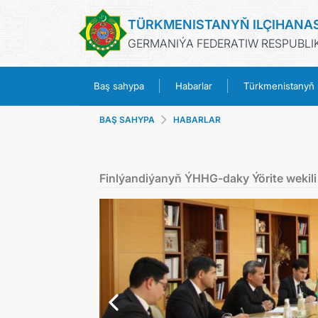
TÜRKMENISTANYŇ ILÇIHANA
GERMANIÝA FEDERATIW RESPUBLIK
Baş sahypa
Habarlar
Türkmenistanyň
BAŞ SAHYPA
HABARLAR
Finlýandiýanyň ÝHHG-daky Ýörite wekili 