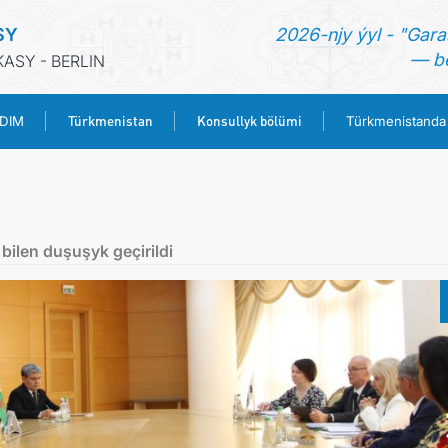
SY
2026-njy ýyl - "Gara
— be
ASY - BERLIN
Türkmenistan
Konsullyk bölümi
 DIM
Türkmenistanda
BAŞ SAHYPA
HABARLAR
bilen duşuşyk geçirildi
TÜRKMENISTANYŇ DIM
TÜRKMENISTAN
KONSULLYK BÖLÜMI
TÜRKMENISTANDA MAÝA GOÝUMLAR