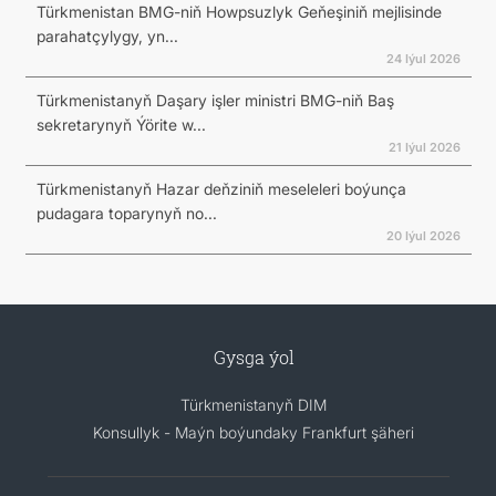
Türkmenistan BMG-niň Howpsuzlyk Geňeşiniň mejlisinde
parahatçylygy, yn...
24 Iýul 2026
Türkmenistanyň Daşary işler ministri BMG-niň Baş
sekretarynyň Ýörite w...
21 Iýul 2026
Türkmenistanyň Hazar deňziniň meseleleri boýunça
pudagara toparynyň no...
20 Iýul 2026
Gysga ýol
Türkmenistanyň DIM
Konsullyk - Maýn boýundaky Frankfurt şäheri