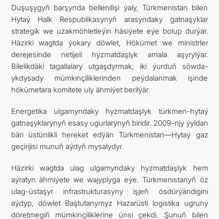
Duşuşygyň barşynda bellenilişi ýaly, Türkmenistan bilen
Hytaý Halk Respublikasynyň arasyndaky gatnaşyklar
strategik we uzakmöhletleýin häsiýete eýe bolup durýar.
Häzirki wagtda ýokary döwlet, Hökümet we ministrler
derejesinde netijeli hyzmatdaşlyk amala aşyrylýar.
Bilelikdäki tagallalary utgaşdyrmak, iki ýurduň söwda-
ykdysady mümkinçiliklerinden peýdalanmak işinde
hökümetara komitete uly ähmiýet berilýär.
Energetika ulgamyndaky hyzmatdaşlyk türkmen-hytaý
gatnaşyklarynyň esasy ugurlarynyň biridir. 2009-njy ýyldan
bäri üstünlikli hereket edýän Türkmenistan—Hytaý gaz
geçirijisi munuň aýdyň mysalydyr.
Häzirki wagtda ulag ulgamyndaky hyzmatdaşlyk hem
aýratyn ähmiýete we wajyplyga eýe. Türkmenistanyň öz
ulag-üstaşyr infrastrukturasyny işjeň ösdürýändigini
aýdyp, döwlet Baştutanymyz Hazarüsti logistika ugruny
döretmegiň mümkinçiliklerine ünsi çekdi. Şunuň bilen