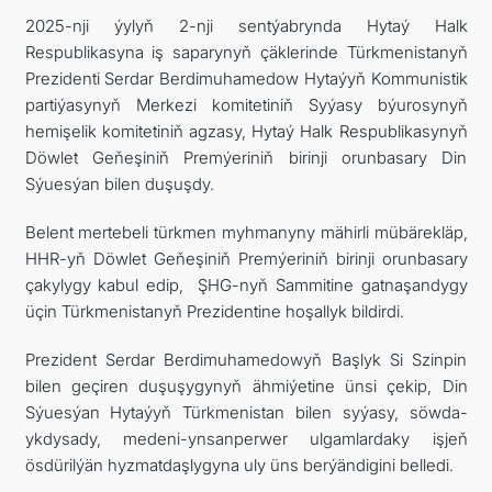
2025-nji ýylyň 2-nji sentýabrynda Hytaý Halk
ARAGATNAŞYK
Respublikasyna iş saparynyň çäklerinde Türkmenistanyň
Prezidenti Serdar Berdimuhamedow Hytaýyň Kommunistik
partiýasynyň Merkezi komitetiniň Syýasy býurosynyň
hemişelik komitetiniň agzasy, Hytaý Halk Respublikasynyň
Döwlet Geňeşiniň Premýeriniň birinji orunbasary Din
Sýuesýan bilen duşuşdy.
Belent mertebeli türkmen myhmanyny mähirli mübärekläp,
HHR-yň Döwlet Geňeşiniň Premýeriniň birinji orunbasary
çakylygy kabul edip, ŞHG-nyň Sammitine gatnaşandygy
üçin Türkmenistanyň Prezidentine hoşallyk bildirdi.
Prezident Serdar Berdimuhamedowyň Başlyk Si Szinpin
bilen geçiren duşuşygynyň ähmiýetine ünsi çekip, Din
Sýuesýan Hytaýyň Türkmenistan bilen syýasy, söwda-
ykdysady, medeni-ynsanperwer ulgamlardaky işjeň
ösdürilýän hyzmatdaşlygyna uly üns berýändigini belledi.