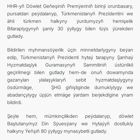
HHR-yň Döwlet Geňeşiniň Premýeriniň birinji orunbasary,
pursatdan peýdalanyp, Türkmenistanyň Prezidentini we
ähli türkmen halkyny ýurdumyzyň hemişelik
Bitaraplygynyň şanly 30 ýyllygy bilen tüýs ýürekden
gutlady.
Bildirilen myhmansöýerlik üçin minnetdarlygyny beýan
edip, Türkmenistanyň Prezidenti hytaý tarapyny Şanhaý
Hyzmatdaşlyk Guramasynyň Sammitiniň üstünlikli
geçirilmegi bilen gutlady hem-de onuň dowamynda
gazanylan ylalaşyklaryň sebit hyzmatdaşlygyny
ösdürmäge, ŞHG giňişliginde durnuklylygy we
abadançylygy üpjün etmäge ýardam berjekdigine ynam
bildirdi.
Şeýle hem, mümkinçilikden peýdalanyp, döwlet
Baştutanymyz Din Sýuesýany we Hytaýyň dostlukly
halkyny Ýeňşiň 80 ýyllygy mynasybetli gutlady.