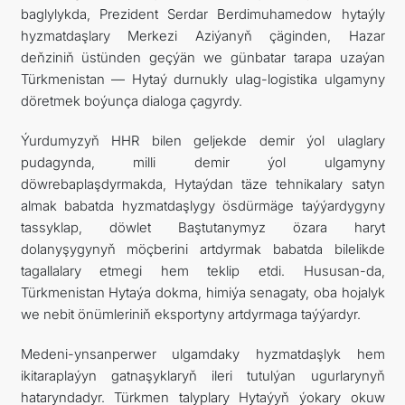
baglylykda, Prezident Serdar Berdimuhamedow hytaýly
hyzmatdaşlary Merkezi Aziýanyň çäginden, Hazar
deňziniň üstünden geçýän we günbatar tarapa uzaýan
Türkmenistan — Hytaý durnukly ulag-logistika ulgamyny
döretmek boýunça dialoga çagyrdy.
Ýurdumyzyň HHR bilen geljekde demir ýol ulaglary
pudagynda, milli demir ýol ulgamyny
döwrebaplaşdyrmakda, Hytaýdan täze tehnikalary satyn
almak babatda hyzmatdaşlygy ösdürmäge taýýardygyny
tassyklap, döwlet Baştutanymyz özara haryt
dolanyşygynyň möçberini artdyrmak babatda bilelikde
tagallalary etmegi hem teklip etdi. Hususan-da,
Türkmenistan Hytaýa dokma, himiýa senagaty, oba hojalyk
we nebit önümleriniň eksportyny artdyrmaga taýýardyr.
Medeni-ynsanperwer ulgamdaky hyzmatdaşlyk hem
ikitaraplaýyn gatnaşyklaryň ileri tutulýan ugurlarynyň
hataryndadyr. Türkmen talyplary Hytaýyň ýokary okuw