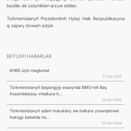
beýläk-de üstünlikleri arzuw etdiler.
Türkmenistanyň Prezidentiniň Hytaý Halk Respublikasyna
iş sapary dowam edýär.
BEÝLEKI HABARLAR
KHBS üçin maglumat
27 Iýul 2026
Türkmenistanyň başlangyjy esasynda BMG-niň Baş
Assambleýasy «Halkara h...
25 Iýul 2026
Türkmenistanyň adam hukuklary we halkara ynsanperwer
hukugy babatda ha...
25 Iýul 2026