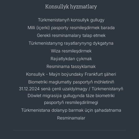
Konsullyk hyzmatlary
Türkmenistanyň konsullyk gullugy
Milli (içerki) pasporty resmileşdirmek barada
Gerekli resminamalary talap etmek
Türkmenistanyng rayatlarynyng dykgatyna
Wiza resmileşdirmek
Raýatlykdan çykmak
Resminama tassyklamak
Konsullyk - Maýn boýundaky Frankfurt şäheri
Biometriki maglumatly pasportyň möhletiniň
31.12.2024 senä çenli uzaldylmagy / Türkmenistanyň
Döwlet migrasiýa gullugynda täze biometriki
pasportyň resmileşdirilmegi
Türkmenistana dolanyp barmak üçin şahadatnama
Resminamalar