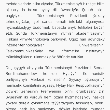
mekdeplerinde bilim alýarlar, Türkmenistanyň birnäçe bilim
ojaklarynda bolsa hytaý dili öwredilýär. Şunuň bilen
baglylykda, Türkmenistanyň Prezidenti ýokary
tehnologiýalar, şol sanda emeli intellekt ulgamynda
hyzmatdaşlygy ösdürmek babatda anyk teklipleri beýan
etdi. Şunda Türkmenistanyň Ylymlar akademiýasynyň
Halkara ylmy-tehnologiýa parkynyň, Oguz han adyndaky
Inžener-tehnologiýalar uniwersitetiniň,
Telekommunikasiýalar we informatika institutynyň
mümkinçiliklerini ulanmak göz öňünde tutulýar.
Duşuşygyň ahyrynda Türkmenistanyň Prezidenti Serdar
Berdimuhamedow hem-de Hytaýyň Kommunistik
partiýasynyň Merkezi komitetiniň Syýasy býurosynyň
hemişelik komitetiniň agzasy, Hytaý Halk Respublikasynyň
Döwlet Geňeşiniň Premýeriniň birinji orunbasary Din
Sýuesýan iki ýurduň hem özara hyzmatdaşlygy has-da
ýokary derejä çykarmaga taýýardygyny tassyklap, birek-
birege berk jan saglygyny, döwlet işlerinde mundan