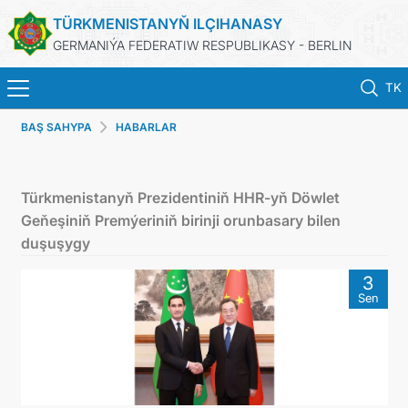
TÜRKMENISTANYŇ ILÇIHANASY
GERMANIÝA FEDERATIW RESPUBLIKASY - BERLIN
TK
BAŞ SAHYPA
HABARLAR
BAŞ SAHYPA
HABARLAR
Türkmenistanyň Prezidentiniň HHR-yň Döwlet
Geňeşiniň Premýeriniň birinji orunbasary bilen
TÜRKMENISTANYŇ DIM
duşuşygy
3
TÜRKMENISTAN
Sen
KONSULLYK BÖLÜMI
TÜRKMENISTANDA MAÝA GOÝUMLAR