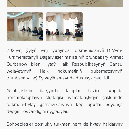
ARAGATNAŞYK
2025-nji ýylyň 5-nji iýunynda Türkmenistanyň DIM-de
Türkmenistanyň Daşary işler ministriniň orunbasary Ahmet
Gurbanow bilen Hytaý Halk Respublikasynyň Gansu
welaýatynyň Halk hökümetiniň gubernatorynyň
orunbasary Leý Syweýiň arasynda duşuşyk geçirildi.
Gepleşikleriň barşynda taraplar häzirki wagtda
hemmetaraplaýyn strategiki hyzmatdaşlygyň çäklerinde
türkmen-hytaý gatnaşyklarynyň köp ugurlar boýunça
depginli ösýändigini nygtadylar.
Söhbetdeşler dostlukly türkmen hem-de hytaý halklaryny