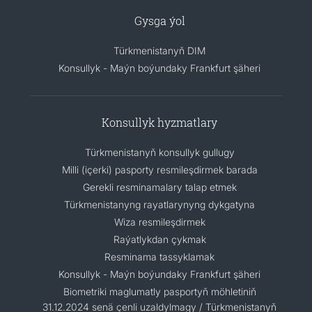
Gysga ýol
Türkmenistanyň DIM
Konsullyk - Maýn boýundaky Frankfurt şäheri
Konsullyk hyzmatlary
Türkmenistanyň konsullyk gullugy
Milli (içerki) pasporty resmileşdirmek barada
Gerekli resminamalary talap etmek
Türkmenistanyng rayatlarynyng dykgatyna
Wiza resmileşdirmek
Raýatlykdan çykmak
Resminama tassyklamak
Konsullyk - Maýn boýundaky Frankfurt şäheri
Biometriki maglumatly pasportyň möhletiniň
31.12.2024 senä çenli uzaldylmagy / Türkmenistanyň