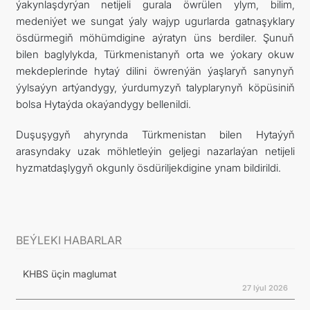
ýakynlaşdyrýan netijeli gurala öwrülen ylym, bilim,
medeniýet we sungat ýaly wajyp ugurlarda gatnaşyklary
ösdürmegiň möhümdigine aýratyn üns berdiler. Şunuň
bilen baglylykda, Türkmenistanyň orta we ýokary okuw
mekdeplerinde hytaý dilini öwrenýän ýaşlaryň sanynyň
ýylsaýyn artýandygy, ýurdumyzyň talyplarynyň köpüsiniň
bolsa Hytaýda okaýandygy bellenildi.
Duşuşygyň ahyrynda Türkmenistan bilen Hytaýyň
arasyndaky uzak möhletleýin geljegi nazarlaýan netijeli
hyzmatdaşlygyň okgunly ösdüriljekdigine ynam bildirildi.
BEÝLEKI HABARLAR
KHBS üçin maglumat
27 Iýul 2026