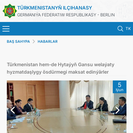
TÜRKMENISTANYŇ ILÇIHANASY
GERMANIÝA FEDERATIW RESPUBLIKASY - BERLIN
TK
BAŞ SAHYPA
HABARLAR
BAŞ SAHYPA
HABARLAR
Türkmenistan hem-de Hytaýyň Gansu welaýaty
hyzmatdaşlygy ösdürmegi maksat edinýärler
TÜRKMENISTANYŇ DIM
5
Iýun
TÜRKMENISTAN
KONSULLYK BÖLÜMI
TÜRKMENISTANDA MAÝA GOÝUMLAR