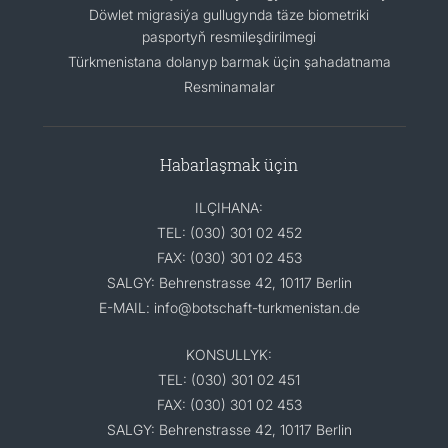
Döwlet migrasiýa gullugynda täze biometriki
pasportyň resmileşdirilmegi
Türkmenistana dolanyp barmak üçin şahadatnama
Resminamalar
Habarlaşmak üçin
ILÇIHANA:
TEL: (030) 301 02 452
FAX: (030) 301 02 453
SALGY: Behrenstrasse 42, 10117 Berlin
E-MAIL: info@botschaft-turkmenistan.de
KONSULLYK:
TEL: (030) 301 02 451
FAX: (030) 301 02 453
SALGY: Behrenstrasse 42, 10117 Berlin