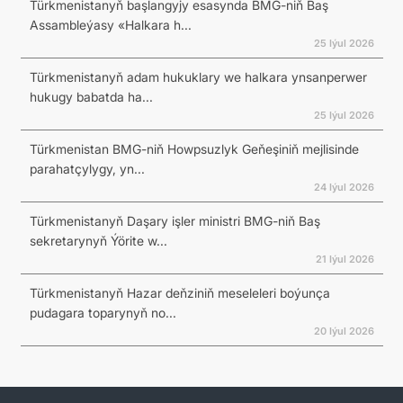
Türkmenistanyň başlangyjy esasynda BMG-niň Baş
Assambleýasy «Halkara h...
25 Iýul 2026
Türkmenistanyň adam hukuklary we halkara ynsanperwer
hukugy babatda ha...
25 Iýul 2026
Türkmenistan BMG-niň Howpsuzlyk Geňeşiniň mejlisinde
parahatçylygy, yn...
24 Iýul 2026
Türkmenistanyň Daşary işler ministri BMG-niň Baş
sekretarynyň Ýörite w...
21 Iýul 2026
Türkmenistanyň Hazar deňziniň meseleleri boýunça
pudagara toparynyň no...
20 Iýul 2026