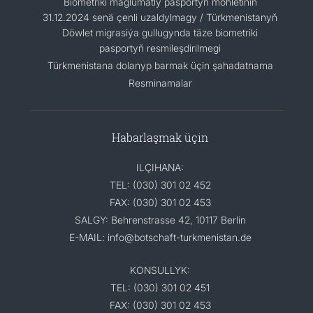
Biometriki maglumatly pasportyň möhletiniň
31.12.2024 senä çenli uzaldylmagy / Türkmenistanyň
Döwlet migrasiýa gullugynda täze biometriki
pasportyň resmileşdirilmegi
Türkmenistana dolanyp barmak üçin şahadatnama
Resminamalar
Habarlaşmak üçin
ILÇIHANA:
TEL: (030) 301 02 452
FAX: (030) 301 02 453
SALGY: Behrenstrasse 42, 10117 Berlin
E-MAIL: info@botschaft-turkmenistan.de
KONSULLYK:
TEL: (030) 301 02 451
FAX: (030) 301 02 453