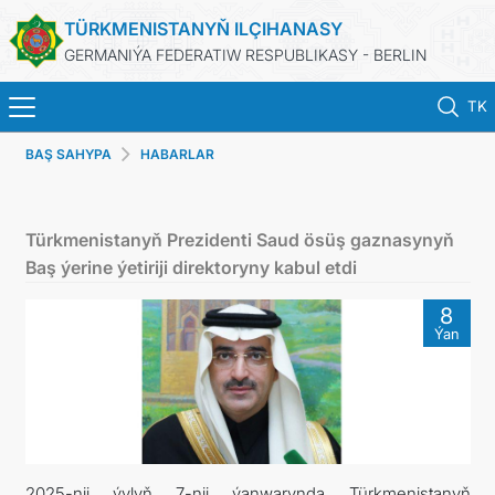
TÜRKMENISTANYŇ ILÇIHANASY
GERMANIÝA FEDERATIW RESPUBLIKASY - BERLIN
TK
BAŞ SAHYPA
HABARLAR
BAŞ SAHYPA
HABARLAR
Türkmenistanyň Prezidenti Saud ösüş gaznasynyň
Baş ýerine ýetiriji direktoryny kabul etdi
TÜRKMENISTANYŇ DIM
8
Ýan
TÜRKMENISTAN
KONSULLYK BÖLÜMI
TÜRKMENISTANDA MAÝA GOÝUMLAR
2025-nji ýylyň 7-nji ýanwarynda Türkmenistanyň