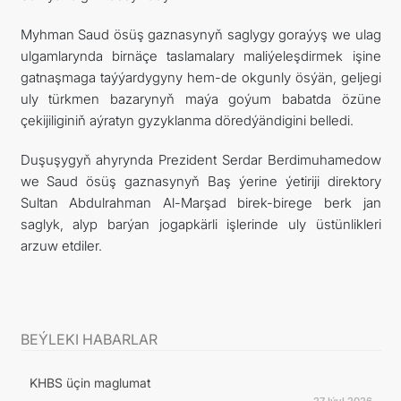
Myhman Saud ösüş gaznasynyň saglygy goraýyş we ulag
ulgamlarynda birnäçe taslamalary maliýeleşdirmek işine
gatnaşmaga taýýardygyny hem-de okgunly ösýän, geljegi
uly türkmen bazarynyň maýa goýum babatda özüne
çekijiliginiň aýratyn gyzyklanma döredýändigini belledi.
Duşuşygyň ahyrynda Prezident Serdar Berdimuhamedow
we Saud ösüş gaznasynyň Baş ýerine ýetiriji direktory
Sultan Abdulrahman Al-Marşad birek-birege berk jan
saglyk, alyp barýan jogapkärli işlerinde uly üstünlikleri
arzuw etdiler.
BEÝLEKI HABARLAR
KHBS üçin maglumat
27 Iýul 2026