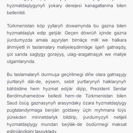
hyzmatdaşlygynyň ýokary derejesi kanagatlanma bilen
bellenildi.
Türkmenistan köp ýyllaryň dowamynda bu gazna bilen
hyzmatdaşlyk edip gelýär. Geçen döwrüň içinde gazna
ýurdumyzda amala aşyrylan birnäçe milli we halkara
ähmiýetli iri taslamalary maliýeleşdirmäge işjeň gatnaşdy,
şol sanda saglygy goraýyş, ulag-aragatnaşyk we maliýe
ulgamlarynda.
Bu taslamalaryň durmuşa geçirilmegi diňe olara gatnaşyjy
ýurtlaryň däl-de, eýsem, sebit ýurtlarynyň halklarynyň
bähbidine hem hyzmat edýär diýip, Prezident Serdar
Berdimuhamedow belledi hem-de Türkmenistan bilen
Saud ösüş gaznasynyň arasyndaky özara hyzmatdaşlygy
pugtalandyrmaga berýän goldawy üçin myhmana tüýs
ýürekden minnetdarlyk bildirip, ýurdumyzyň netijeli
hyzmatdaşlygy mundan beýläk-de ösdürmegi maksat
edinýändigini tassyklady.