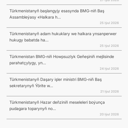
Türkmenistanyň başlangyjy esasynda BMG-niň Baş
Assambleýasy «Halkara h...
25 Iýul 2026
Türkmenistanyň adam hukuklary we halkara ynsanperwer
hukugy babatda ha...
25 Iýul 2026
Türkmenistan BMG-niň Howpsuzlyk Geňeşiniň mejlisinde
parahatçylygy, yn...
24 Iýul 2026
Türkmenistanyň Daşary işler ministri BMG-niň Baş
sekretarynyň Ýörite w...
21 Iýul 2026
Türkmenistanyň Hazar deňziniň meseleleri boýunça
pudagara toparynyň no...
20 Iýul 2026