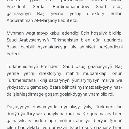
Prezidenti Serdar Berdimuhamedow Saud ösüş
ARAGATNAŞYK
gaznasynyň Baş ýerine ýetiriji direktory Sultan
Abdulrahman Al-Marşady kabul etdi.
Myhman wagt tapyp kabul edendigi üçin hoşallyk bildirip,
Saud Arabystanynyň Türkmenistan bilen dürli ugurlarda
özara bähbitli hyzmatdaşlyga uly ähmiýet berýändigini
belledi.
Türkmenistanyň Prezidenti Saud ösüş gaznasynyň Baş
ýerine ýetiriji direktoryny mähirli mübärekläp, onuň
Türkmenistana ilkinji saparynyň ýurtlarymyzyň maliýe we
ykdysady ulgamdaky özara bähbitli hyzmatdaşlygyny has-
da işjeňleşdirmäge goşant goşjakdygyna ynam bildirdi.
Duşuşygyň dowamynda nygtalyşy ýaly, Türkmenistan
dünýä ýurtlary we abraýly halkara maliýe guramalary bilen
gatnaşyklary ösdürmäge möhüm ähmiýet berýär. Şunuň
bilen baglylykda, ýurdumyzyň Saud ösüş gaznasy bilen