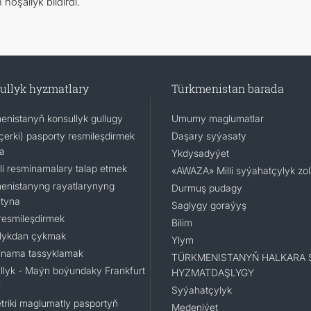
oşallyk bildirdi.
ullyk hyzmatlary
Türkmenistan barada
enistanyň konsullyk gullugy
Umumy maglumatlar
(içerki) pasporty resmileşdirmek
Daşary syýasaty
a
Ykdysadyýet
li resminamalary talap etmek
«AWAZA» Milli syýahatçylyk zo
enistanyng rayatlarynyng
Durmuş pudagy
tyna
Saglygy goraýyş
resmileşdirmek
Bilim
lykdan çykmak
Ylym
nama tassyklamak
TÜRKMENISTANYŇ HALKARA 
llyk - Maýn boýundaky Frankfurt
HYZMATDAŞLYGY
i
Syýahatçylyk
triki maglumatly pasportyň
Medeniýet