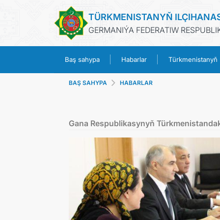
TÜRKMENISTANYŇ ILÇIHANA
GERMANIÝA FEDERATIW RESPUBLIK
Baş sahypa
Habarlar
Türkmenistanyň
BAŞ SAHYPA
HABARLAR
Gana Respublikasynyň Türkmenistandaky 