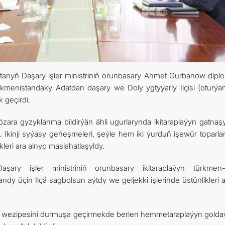
ARAGATNAŞYK
stanyň Daşary işler ministriniň orunbasary Ahmet Gurbanow diplo
menistandaky Adatdan daşary we Doly ygtyýarly Ilçisi (oturýan
 geçirdi.
ara gyzyklanma bildirýän ähli ugurlarynda ikitaraplaýyn gatnaşy
. Ikinji syýasy geňeşmeleri, şeýle hem iki ýurduň işewür toparla
eri ara alnyp maslahatlaşyldy.
ary işler ministriniň orunbasary ikitaraplaýyn türkmen
y üçin Ilçä sagbolsun aýtdy we geljekki işlerinde üstünlikleri 
ik wezipesini durmuşa geçirmekde berlen hemmetaraplaýyn gold