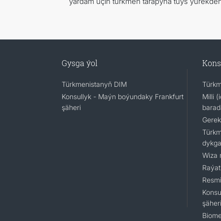
ýardam üçin türkmen tarapyna tüýs ýürekden h
Gysga ýol
Kons
Türkmenistanyň DIM
Türkm
Konsullyk - Maýn boýundaky Frankfurt
Milli 
şäheri
barad
Gerek
Türkm
dykga
Wiza 
Raýat
Resmi
Konsu
şäher
Biome