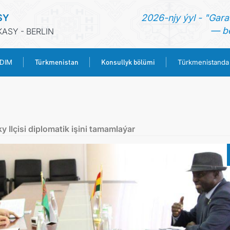
SY
2026-njy ýyl - "Gara
— be
ASY - BERLIN
Türkmenistan
Konsullyk bölümi
 DIM
Türkmenistanda
BAŞ SAHYPA
HABARLAR
Ilçisi diplomatik işini tamamlaýar
TÜRKMENISTANYŇ DIM
TÜRKMENISTAN
KONSULLYK BÖLÜMI
TÜRKMENISTANDA MAÝA GOÝUMLAR