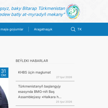
şsyz, baky Bitarap Türkmenistan
dew batly at-myradyň mekany"
 maýa goýumlar
Aragatnaşyk
TK
BEÝLEKI HABARLAR
31
KHBS üçin maglumat
Okt
27 Iýul 2026
Türkmenistanyň başlangyjy
esasynda BMG-niň Baş
Assambleýasy «Halkara h...
25 Iýul 2026