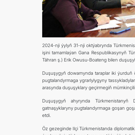
2024-nji ýylyň 31-nji oktýabrynda Türkmeni
işini tamamlaýan Gana Respublikasynyň Türk
Tähran ş.) Erik Owusu-Boateng bilen duşuşyk
Duşuşygyň dowamynda taraplar iki ýurduň öz
pugtalandyrmaga ygrarlylygyny tassykladylar
arasynda duşuşyklary geçirmegiň mümkinçilikl
Duşuşygyň ahyrynda Türkmenistanyň Daş
gatnaşyklaryny pugtalandyrmaga goşan goşand
etdi.
Öz gezeginde Ilçi Türkmenistanda diplomat