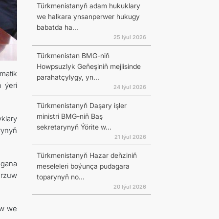
Türkmenistanyň adam hukuklary
we halkara ynsanperwer hukugy
babatda ha...
25 Iýul 2026
Türkmenistan BMG-niň
Howpsuzlyk Geňeşiniň mejlisinde
matik
parahatçylygy, yn...
 ýeri
24 Iýul 2026
Türkmenistanyň Daşary işler
ministri BMG-niň Baş
klary
sekretarynyň Ýörite w...
rynyň
21 Iýul 2026
Türkmenistanyň Hazar deňziniň
-gana
meseleleri boýunça pudagara
arzuw
toparynyň no...
20 Iýul 2026
aw we