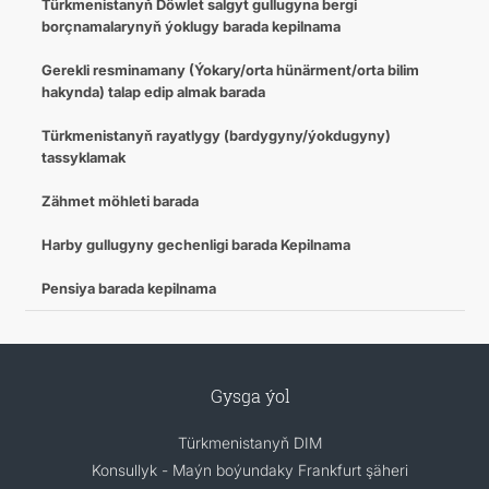
Türkmenistanyň Döwlet salgyt gullugyna bergi
borçnamalarynyň ýoklugy barada kepilnama
Gerekli resminamany (Ýokary/orta hünärment/orta bilim
hakynda) talap edip almak barada
Türkmenistanyň rayatlygy (bardygyny/ýokdugyny)
tassyklamak
Zähmet möhleti barada
Harby gullugyny gechenligi barada Kepilnama
Pensiya barada kepilnama
Gysga ýol
Türkmenistanyň DIM
Konsullyk - Maýn boýundaky Frankfurt şäheri