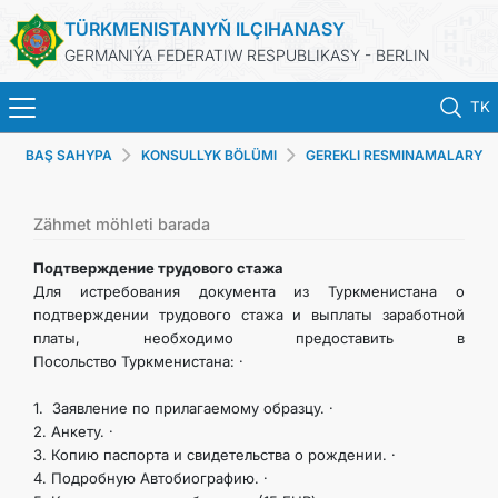
TÜRKMENISTANYŇ ILÇIHANASY
GERMANIÝA FEDERATIW RESPUBLIKASY - BERLIN
TK
BAŞ SAHYPA
KONSULLYK BÖLÜMI
GEREKLI RESMINAMALARY
BAŞ SAHYPA
TALAP ETMEK
HABARLAR
Zähmet möhleti barada
Подтверждение трудового стажа
TÜRKMENISTANYŇ DIM
Для истребования документа из Туркменистана о
подтверждении трудового стажа и выплаты заработной
платы, необходимо предоставить в
TÜRKMENISTAN
Посольство Туркменистана: ·
KONSULLYK BÖLÜMI
1. Заявление по прилагаемому образцу. ·
2. Анкету. ·
3. Копию паспорта и свидетельства о рождении. ·
TÜRKMENISTANDA MAÝA GOÝUMLAR
4. Подробную Автобиографию. ·