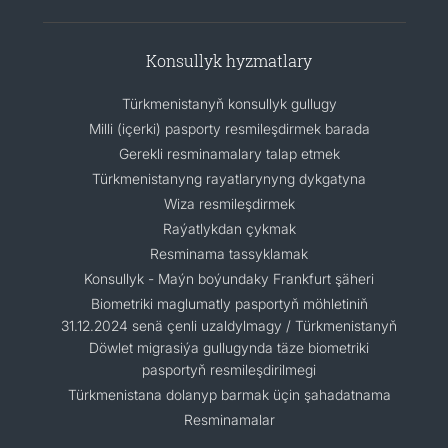
Konsullyk hyzmatlary
Türkmenistanyň konsullyk gullugy
Milli (içerki) pasporty resmileşdirmek barada
Gerekli resminamalary talap etmek
Türkmenistanyng rayatlarynyng dykgatyna
Wiza resmileşdirmek
Raýatlykdan çykmak
Resminama tassyklamak
Konsullyk - Maýn boýundaky Frankfurt şäheri
Biometriki maglumatly pasportyň möhletiniň
31.12.2024 senä çenli uzaldylmagy / Türkmenistanyň
Döwlet migrasiýa gullugynda täze biometriki
pasportyň resmileşdirilmegi
Türkmenistana dolanyp barmak üçin şahadatnama
Resminamalar