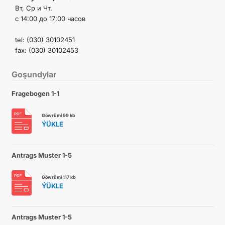
Вт, Ср и Чт.
с 14:00 до 17:00 часов
tel: (030) 30102451
fax: (030) 30102453
Goşundylar
Fragebogen 1-1
Göwrümi 99 kb
ÝÜKLE
Antrags Muster 1-5
Göwrümi 117 kb
ÝÜKLE
Antrags Muster 1-5