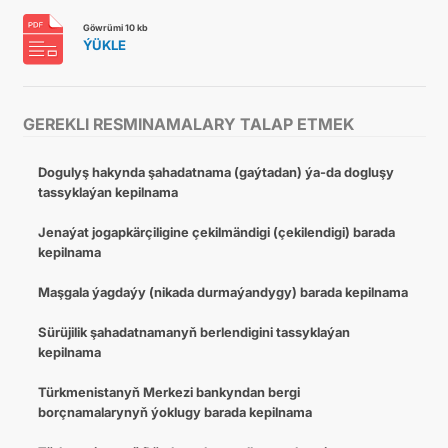
Göwrümi 10 kb
ÝÜKLE
GEREKLI RESMINAMALARY TALAP ETMEK
Dogulyş hakynda şahadatnama (gaýtadan) ýa-da dogluşy
tassyklaýan kepilnama
Jenaýat jogapkärçiligine çekilmändigi (çekilendigi) barada
kepilnama
Maşgala ýagdaýy (nikada durmaýandygy) barada kepilnama
Sürüjilik şahadatnamanyň berlendigini tassyklaýan
kepilnama
Türkmenistanyň Merkezi bankyndan bergi
borçnamalarynyň ýoklugy barada kepilnama