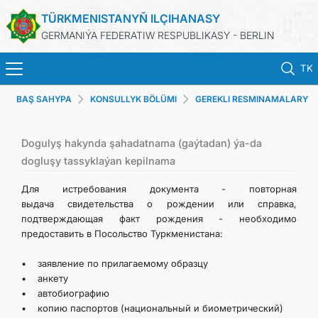
TÜRKMENISTANYŇ ILÇIHANASY
GERMANIÝA FEDERATIW RESPUBLIKASY - BERLIN
TK
BAŞ SAHYPA
KONSULLYK BÖLÜMI
GEREKLI RESMINAMALARY
BAŞ SAHYPA
TALAP ETMEK
HABARLAR
Dogulyş hakynda şahadatnama (gaýtadan) ýa-da
dogluşy tassyklaýan kepilnama
TÜRKMENISTANYŇ DIM
Для истребования документа - повторная
выдача свидетельства о рождении или справка,
подтверждающая факт рождения - необходимо
TÜRKMENISTAN
предоставить в Посольство Туркменистана:
KONSULLYK BÖLÜMI
• заявление по прилагаемому образцу
• анкету
• автобиографию
TÜRKMENISTANDA MAÝA GOÝUMLAR
• копию паспортов (национальный и биометрический)