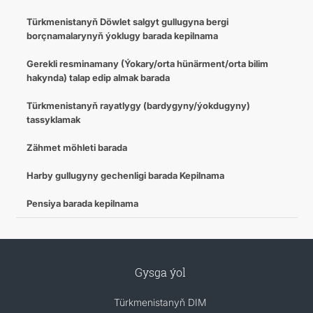
Türkmenistanyň Döwlet salgyt gullugyna bergi
borçnamalarynyň ýoklugy barada kepilnama
Gerekli resminamany (Ýokary/orta hünärment/orta bilim
hakynda) talap edip almak barada
Türkmenistanyň rayatlygy (bardygyny/ýokdugyny)
tassyklamak
Zähmet möhleti barada
Harby gullugyny gechenligi barada Kepilnama
Pensiya barada kepilnama
Gysga ýol
Türkmenistanyň DIM