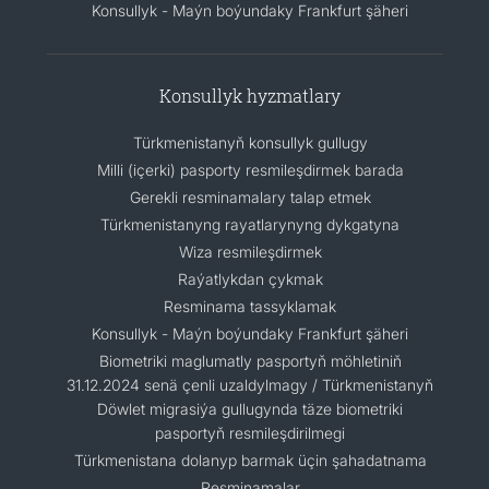
Konsullyk - Maýn boýundaky Frankfurt şäheri
Konsullyk hyzmatlary
Türkmenistanyň konsullyk gullugy
Milli (içerki) pasporty resmileşdirmek barada
Gerekli resminamalary talap etmek
Türkmenistanyng rayatlarynyng dykgatyna
Wiza resmileşdirmek
Raýatlykdan çykmak
Resminama tassyklamak
Konsullyk - Maýn boýundaky Frankfurt şäheri
Biometriki maglumatly pasportyň möhletiniň
31.12.2024 senä çenli uzaldylmagy / Türkmenistanyň
Döwlet migrasiýa gullugynda täze biometriki
pasportyň resmileşdirilmegi
Türkmenistana dolanyp barmak üçin şahadatnama
Resminamalar