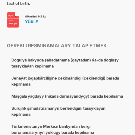
fact of birth.
Göwrümi 143 kb
ÝÜKLE
GEREKLI RESMINAMALARY TALAP ETMEK
Dogulyş hakynda şahadatnama (gaýtadan) ýa-da dogluşy
tassyklaýan kepilnama
Jenaýat jogapkärçiligine çekilmändigi (çekilendigi) barada
kepilnama
Maşgala ýagdaýy (nikada durmaýandygy) barada kepilnama
Sürüjilik şahadatnamanyň berlendigini tassyklaýan
kepilnama
Türkmenistanyň Merkezi bankyndan bergi
borçnamalarynyň ýoklugy barada kepilnama