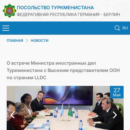
ПОСОЛЬСТВО ТУРКМЕНИСТАНА
ФЕДЕРАТИВНАЯ РЕСПУБЛИКА ГЕРМАНИЯ - БЕРЛИН
RU
ГЛАВНАЯ
НОВОСТИ
ГЛАВНАЯ
НОВОСТИ
О встрече Министра иностранных дел
Туркменистана с Высоким представителем ООН
МИД ТУРКМЕНИСТАНА
по странам LLDC
27
ТУРКМЕНИСТАН
Май
КОНСУЛЬСКИЙ ОТДЕЛ
ИНВЕСТИЦИИ В ТУРКМЕНИСТАН