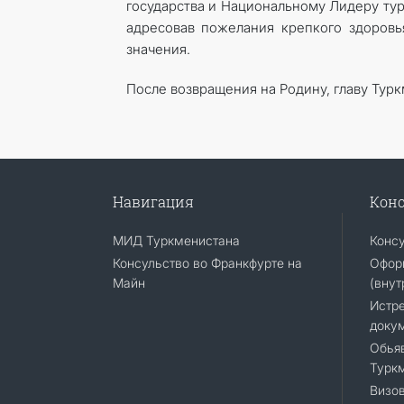
государства и Национальному Лидеру ту
адресовав пожелания крепкого здоровья
значения.
После возвращения на Родину, главу Тур
Навигация
Конс
МИД Туркменистана
Конс
Консульство во Франкфурте на
Офор
Майн
(внут
Истр
доку
Обья
Турк
Визо