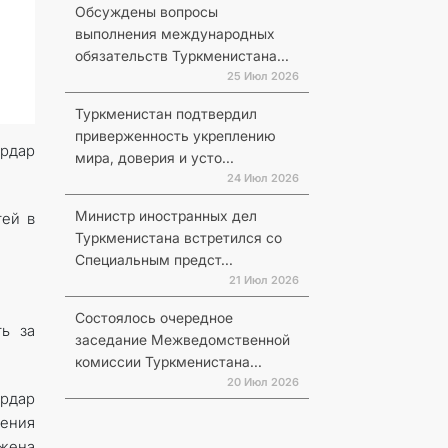
Обсуждены вопросы
выполнения международных
обязательств Туркменистана...
25 Июл 2026
Туркменистан подтвердил
приверженность укреплению
рдар
мира, доверия и усто...
24 Июл 2026
Министр иностранных дел
тей в
Туркменистана встретился со
Специальным предст...
21 Июл 2026
Состоялось очередное
ть за
заседание Межведомственной
комиссии Туркменистана...
20 Июл 2026
ердар
ения
жена