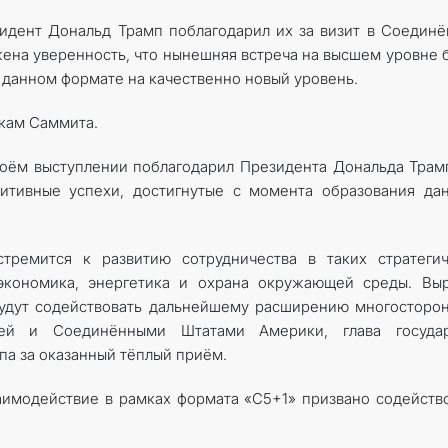
зидент Дональд Трамп поблагодарил их за визит в Соедин
ена уверенность, что нынешняя встреча на высшем уровне 
 данном формате на качественно новый уровень.
икам Саммита.
оём выступлении поблагодарил Президента Дональда Трам
итивные успехи, достигнутые с момента образования да
стремится к развитию сотрудничества в таких стратеги
 экономика, энергетика и охрана окружающей среды. Вы
будут содействовать дальнейшему расширению многосторо
ей и Соединёнными Штатами Америки, глава государ
а за оказанный тёплый приём.
заимодействие в рамках формата «С5+1» призвано содейств