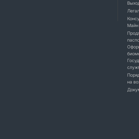
Выход
Лега
Консу
Майн
Прод
паспо
Офор
биоме
Госу
служ
Поряд
на во
Доку