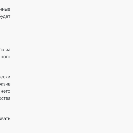
ённые
будет
па за
нного
чески
разив
ннего
ства
овать