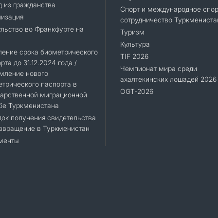
 из гражданства
Спорт и международное спор
лизация
сотрудничество Туркмениста
льство во Франкфурте на
Туризм
Культура
ление срока биометрического
TIF 2026
рта до 31.12.2024 года /
Чемпионат мира среди
мление нового
ахалтекинских лошадей 2026
трического паспорта в
OGT-2026
дарственной миграционной
бе Туркменистана
ок получения свидетельства
звращение в Туркменистан
менты