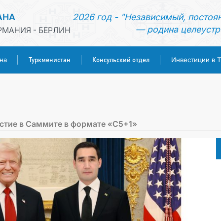
АНА
2026 год - "Независимый, постоя
— родина целеустр
РМАНИЯ - БЕРЛИН
Туркменистан
Консульский отдел
на
Инвестиции в 
ГЛАВНАЯ
НОВОСТИ
стие в Саммите в формате «C5+1»
МИД ТУРКМЕНИСТАНА
ТУРКМЕНИСТАН
КОНСУЛЬСКИЙ ОТДЕЛ
ИНВЕСТИЦИИ В ТУРКМЕНИСТАН