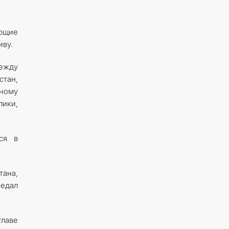
ющие
иву.
ежду
стан,
ному
ики,
ся в
тана,
редал
лаве