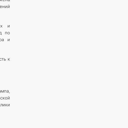
шений
ых и
д по
ра и
сть к
ампа,
зской
блики