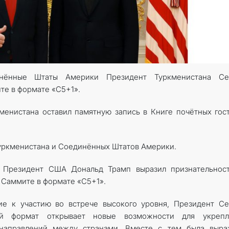
КОНТАКТНЫЕ ДАННЫЕ
нённые Штаты Америки Президент Туркменистана Се
те в формате «C5+1».
менистана оставил памятную запись в Книге почётных гос
Туркменистана и Соединённых Штатов Америки.
я, Президент США Дональд Трамп выразил признательнос
 Саммите в формате «С5+1».
ие к участию во встрече высокого уровня, Президент С
ый формат открывает новые возможности для укрепл
 направлений между странами. Вместе с тем была выра