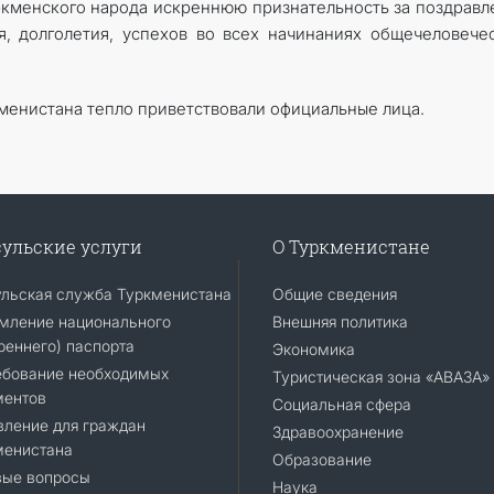
ркменского народа искреннюю признательность за поздравл
, долголетия, успехов во всех начинаниях общечеловече
кменистана тепло приветствовали официальные лица.
ульские услуги
О Туркменистане
ульская служба Туркменистана
Общие сведения
мление национального
Внешняя политика
реннего) паспорта
Экономика
ебование необходимых
Туристическая зона «АВАЗА»
ментов
Социальная сфера
вление для граждан
Здравоохранение
менистана
Образование
вые вопросы
Наука