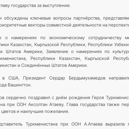
лаву государства за выступление.
и обсуждены ключевые вопросы партнёрства, представля
приоритетные векторы совместной деятельности на перспект
е о намерениях по экономическому сотрудничеству м
ики Казахстан, Кыргызской Республики, Республики Узбеки
х Штатов Америки, Заявление о намерениях по культур
менистана, Республики Казахстан, Кыргызской Республ
жикистан и Соединённых Штатов Америки.
а в США, Президент Сердар Бердымухамедов направил
ода Вашингтон.
в сердечно поздравил с днём рождения Героя Туркменис
на при ООН Аксолтан Атаеву. Глава государства также пе
т цветов и наилучшие пожелания.
дставитель Туркменистана при ООН А.Атаева выразила г