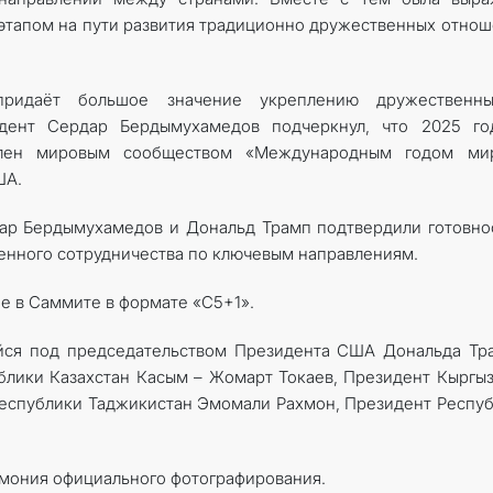
 этапом на пути развития традиционно дружественных отно
придаёт большое значение укреп­лению дружественн
дент Сердар Бердымухамедов подчеркнул, что 2025 го
влен мировым сообществом «Международным годом ми
ША.
ар Бердымухамедов и Дональд Трамп подтвердили готовно
нного сотрудничества по ключевым направлениям.
е в Саммите в формате «C5+1».
ейся под председательством Президента США Дональда Тр
блики Казахстан Касым – Жомарт Токаев, Президент Кыргы
еспублики Таджикистан Эмомали Рахмон, Президент Респу
мония официального фотографирования.